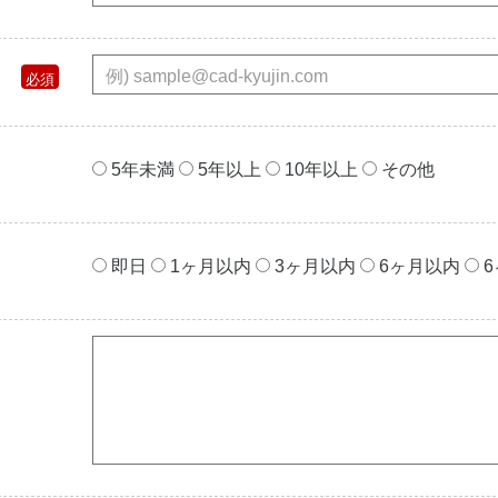
5年未満
5年以上
10年以上
その他
即⽇
1ヶ⽉以内
3ヶ⽉以内
6ヶ⽉以内