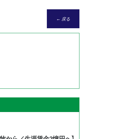
← 戻る
牧から／生涯賃金2憶円へ】