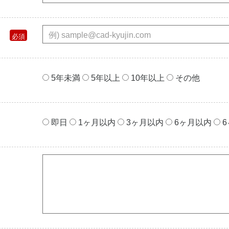
5年未満
5年以上
10年以上
その他
即⽇
1ヶ⽉以内
3ヶ⽉以内
6ヶ⽉以内