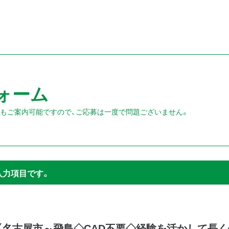
ォーム
人もご案内可能ですので、ご応募は一度で問題ございません。
入力項目です。
【名古屋市～飛島◇CAD不要◇経験を活かして長く