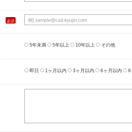
5年未満
5年以上
10年以上
その他
即⽇
1ヶ⽉以内
3ヶ⽉以内
6ヶ⽉以内