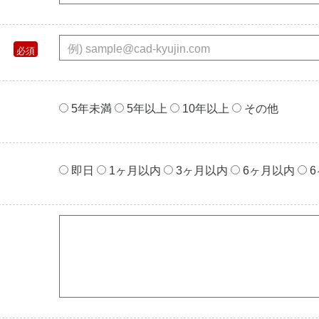
5年未満
5年以上
10年以上
その他
即⽇
1ヶ⽉以内
3ヶ⽉以内
6ヶ⽉以内