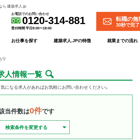
 建築求人.jp
お電話でのお問い合わせ
転職の無
0120-314-881
30秒で完
受付時間 平日9:00〜18:00
お仕事を探す
建築求人.JPの特徴
就業までの流れ
あり
の求人情報一覧
。気になる求人があればお気軽にお問い合わせください。
0件
該当件数は
です
検索条件を変更する