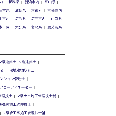
内
新潟県
新潟市内
富山県
三重県
滋賀県
京都府
京都市内
山市内
広島県
広島市内
山口県
本市内
大分県
宮崎県
鹿児島県
2級建築士･木造建築士
術者
宅地建物取引士
ンション管理士
アコーディネーター
管理技士
2級土木施工管理技士補
設機械施工管理技士
2級管工事施工管理技士補