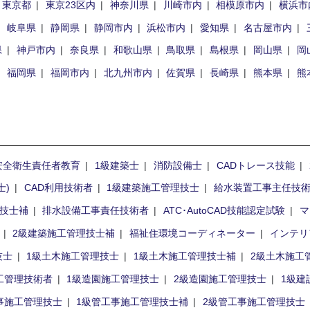
東京都
東京23区内
神奈川県
川崎市内
相模原市内
横浜市
岐阜県
静岡県
静岡市内
浜松市内
愛知県
名古屋市内
県
神戸市内
奈良県
和歌山県
鳥取県
島根県
岡山県
岡
福岡県
福岡市内
北九州市内
佐賀県
長崎県
熊本県
熊
安全衛生責任者教育
1級建築士
消防設備士
CADトレース技能
士)
CAD利用技術者
1級建築施工管理技士
給水装置工事主任技
理技士補
排水設備工事責任技術者
ATC･AutoCAD技能認定試験
マ
2級建築施工管理技士補
福祉住環境コーディネーター
インテリ
技士
1級土木施工管理技士
1級土木施工管理技士補
2級土木施工
工管理技術者
1級造園施工管理技士
2級造園施工管理技士
1級建
事施工管理技士
1級管工事施工管理技士補
2級管工事施工管理技士