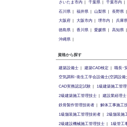
さいたま市内
千葉県
千葉市内
石川県
福井県
山梨県
長野県
大阪府
大阪市内
堺市内
兵庫
徳島県
香川県
愛媛県
高知県
沖縄県
資格から探す
建築設備士
建築CAD検定
職長･
空気調和･衛生工学会設備士(空調設備
CAD実務認定試験
1級建築施工管
2級建築施工管理技士
建設業経理士
鉄骨製作管理技術者
解体工事施工
1級舗装施工管理技術者
2級舗装施
2級建設機械施工管理技士
1級管工