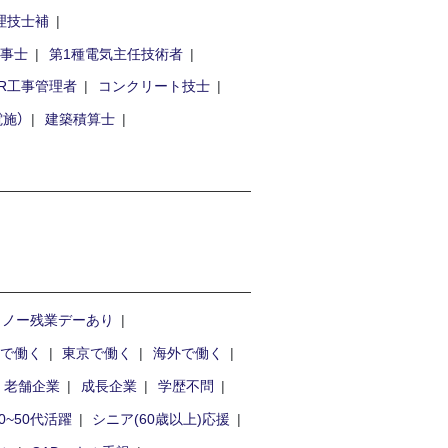
理技士補
工事士
第1種電気主任技術者
JR工事管理者
コンクリート技士
施）
建築積算士
ノー残業デーあり
方で働く
東京で働く
海外で働く
老舗企業
成長企業
学歴不問
0~50代活躍
シニア(60歳以上)応援