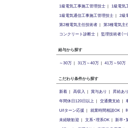
1級電気工事施工管理技士
1級電気
1級電気通信工事施工管理技士
2級
第2種電気主任技術者
第3種電気主
コンクリート診断士
監理技術者（一
給与から探す
～30万
31万～40万
41万～50万
こだわり条件から探す
新着
高収入
賞与あり
昇給あ
年間休日120日以上
交通費支給
U/Iターン応援
就業時間相談OK
未経験歓迎
文系・理系OK
新卒・