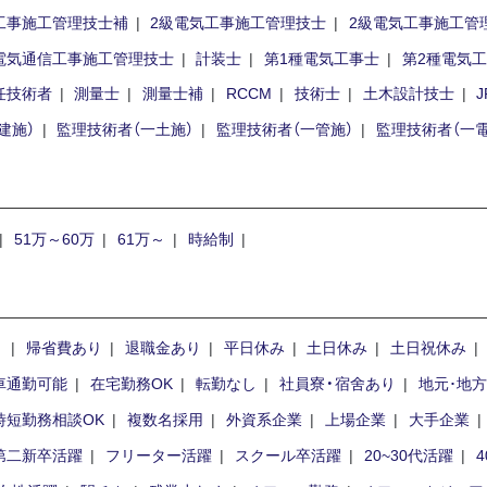
工事施工管理技士補
2級電気工事施工管理技士
2級電気工事施工管
電気通信工事施工管理技士
計装士
第1種電気工事士
第2種電気
任技術者
測量士
測量士補
RCCM
技術士
土木設計技士
建施）
監理技術者（一土施）
監理技術者（一管施）
監理技術者（一電
51万～60万
61万～
時給制
り
帰省費あり
退職金あり
平日休み
土日休み
土日祝休み
車通勤可能
在宅勤務OK
転勤なし
社員寮・宿舍あり
地元･地
時短勤務相談OK
複数名採用
外資系企業
上場企業
大手企業
第二新卒活躍
フリーター活躍
スクール卒活躍
20~30代活躍
4