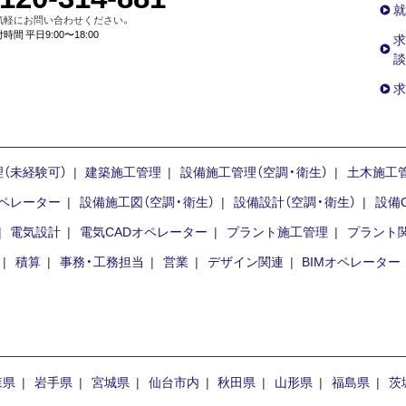
就
気軽にお問い合わせください。
時間 平日9:00〜18:00
求
談
求
（未経験可）
建築施工管理
設備施工管理（空調・衛生）
土木施工
オペレーター
設備施工図（空調・衛生）
設備設計（空調・衛生）
設備
電気設計
電気CADオペレーター
プラント施工管理
プラント関
積算
事務・工務担当
営業
デザイン関連
BIMオペレーター
森県
岩手県
宮城県
仙台市内
秋田県
山形県
福島県
茨