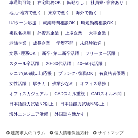
車通勤可能
在宅勤務OK
転勤なし
社員寮・宿舍あり
地元･地方で働く
東京で働く
海外で働く
U/Iターン応援
就業時間相談OK
時短勤務相談OK
複数名採用
外資系企業
上場企業
大手企業
老舗企業
成長企業
学歴不問
未経験歓迎
文系・理系OK
新卒・第二新卒活躍
フリーター活躍
スクール卒活躍
20~30代活躍
40~50代活躍
シニア(60歳以上)応援
ブランク・復職OK
有資格者優遇
女性活躍
駅チカ
残業少なめ
オフィス勤務
オフィスカジュアル
CADスキル重視
CADスキル不問
日本語能力試験N2以上
日本語能力試験N3以上
海外エンジニア活躍
外国語を活かす
建築求人のコラム
個人情報保護方針
サイトマップ