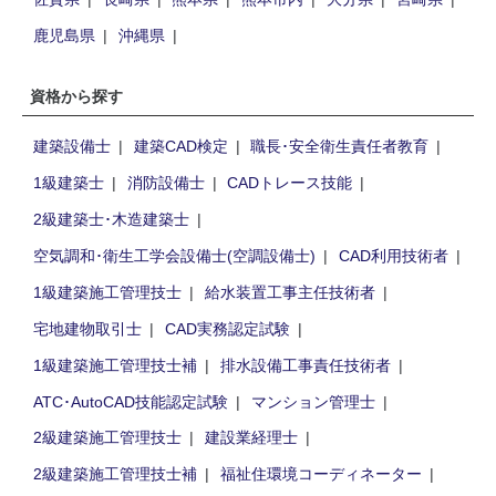
鹿児島県
沖縄県
資格から探す
建築設備士
建築CAD検定
職長･安全衛生責任者教育
1級建築士
消防設備士
CADトレース技能
2級建築士･木造建築士
空気調和･衛生工学会設備士(空調設備士)
CAD利用技術者
1級建築施工管理技士
給水装置工事主任技術者
宅地建物取引士
CAD実務認定試験
1級建築施工管理技士補
排水設備工事責任技術者
ATC･AutoCAD技能認定試験
マンション管理士
2級建築施工管理技士
建設業経理士
2級建築施工管理技士補
福祉住環境コーディネーター