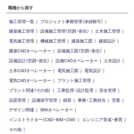
職種から探す
施工管理一覧
プロジェクト事務管理（未経験可）
建築施工管理
設備施工管理（空調・衛生）
土木施工管理
電気施工管理
機械施工管理
建築施工図
建築設計
建築CADオペレーター
設備施工図（空調・衛生）
設備設計（空調・衛生）
設備CADオペレーター
土木設計
土木CADオペレーター
電気施工図
電気設計
電気CADオペレーター
プラント施工管理
プラント関連（その他）
工事監理・設計監理
安全管理
品質管理
設備保守管理
積算
事務・工務担当
営業
デザイン関連
BIMオペレーター
インストラクター（CAD・BIM・CIM）
エンジニア育成・教育
その他