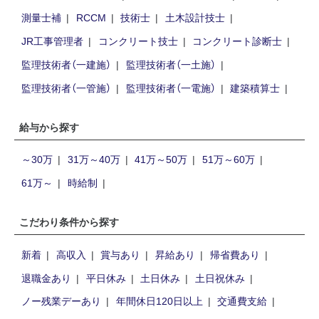
測量士補
RCCM
技術士
土木設計技士
JR工事管理者
コンクリート技士
コンクリート診断士
監理技術者（一建施）
監理技術者（一土施）
監理技術者（一管施）
監理技術者（一電施）
建築積算士
給与から探す
～30万
31万～40万
41万～50万
51万～60万
61万～
時給制
こだわり条件から探す
新着
高収入
賞与あり
昇給あり
帰省費あり
退職金あり
平日休み
土日休み
土日祝休み
ノー残業デーあり
年間休日120日以上
交通費支給