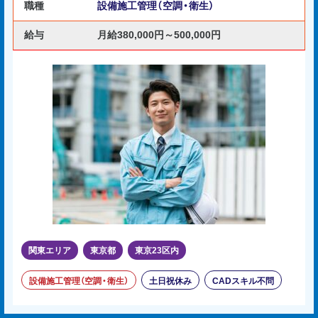
職種
設備施工管理（空調・衛生）
給与
月給380,000円～500,000円
関東エリア
東京都
東京23区内
設備施工管理（空調・衛生）
土日祝休み
CADスキル不問