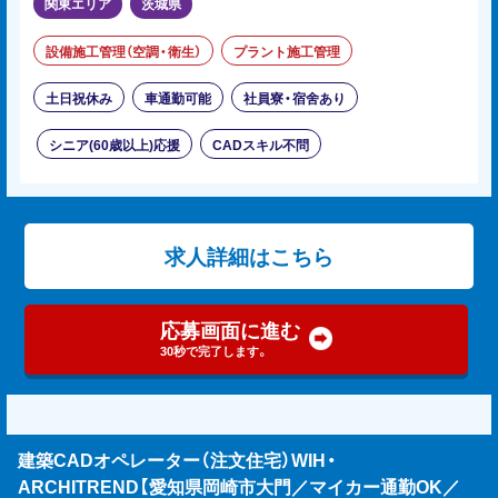
関東エリア
茨城県
設備施工管理（空調・衛生）
プラント施工管理
土日祝休み
車通勤可能
社員寮・宿舍あり
シニア(60歳以上)応援
CADスキル不問
求人詳細はこちら
応募画面に進む
30秒で完了します。
建築CADオペレーター（注文住宅）WIH・
ARCHITREND【愛知県岡崎市大門／マイカー通勤OK／