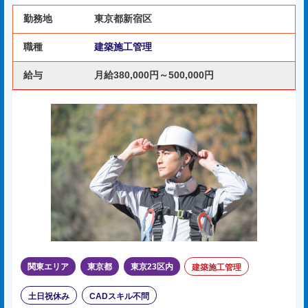
勤務地
東京都新宿区
職種
建築施工管理
給与
月給380,000円～500,000円
関東エリア
東京都
東京23区内
建築施工管理
土日祝休み
CADスキル不問