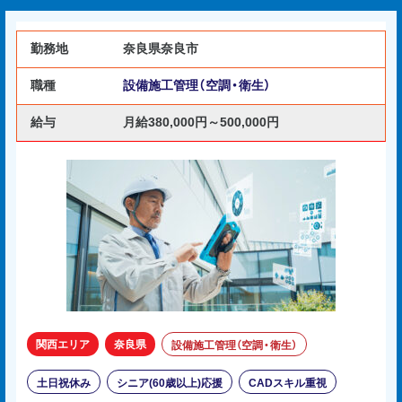
勤務地
奈良県奈良市
職種
設備施工管理（空調・衛生）
給与
月給380,000円～500,000円
関西エリア
奈良県
設備施工管理（空調・衛生）
土日祝休み
シニア(60歳以上)応援
CADスキル重視