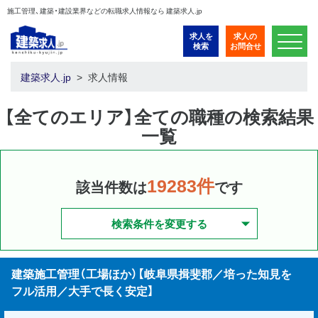
施工管理、建築・建設業界などの転職求人情報なら 建築求人.jp
求人を
求人の
検索
お問合せ
建築求人.jp
求人情報
【全てのエリア】全ての職種の検索結果
一覧
19283件
該当件数は
です
検索条件を変更する
建築施工管理（工場ほか）【岐阜県揖斐郡／培った知見を
フル活用／大手で長く安定】