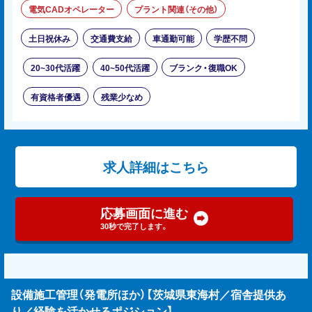
電気CADオペレーター
プラント関連（その他）
土日祝休み
交通費支給
車通勤可能
学歴不問
20~30代活躍
40~50代活躍
ブランク・復職OK
有資格者優遇
残業少なめ
求人詳細はこちら
応募画面に進む
30秒で完了します。
設備施工管理（発電所ほか）【茨城県東海村／宿舎提供あ
り／経験を活かせるポジション】