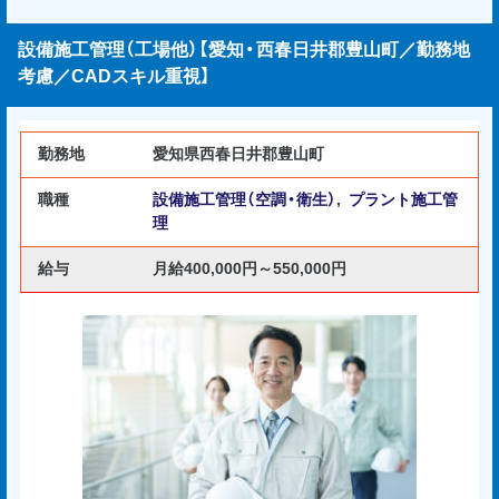
設備施工管理（工場他）【愛知・西春日井郡豊山町／勤務地
考慮／CADスキル重視】
勤務地
愛知県西春日井郡豊山町
職種
設備施工管理（空調・衛生）
,
プラント施工管
理
給与
月給400,000円～550,000円