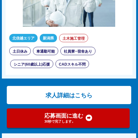
北信越エリア
新潟県
土木施工管理
土日休み
車通勤可能
社員寮・宿舍あり
シニア(60歳以上)応援
CADスキル不問
求人詳細はこちら
応募画面に進む
30秒で完了します。