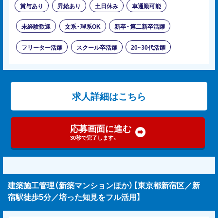
賞与あり
昇給あり
土日休み
車通勤可能
未経験歓迎
文系・理系OK
新卒・第二新卒活躍
フリーター活躍
スクール卒活躍
20~30代活躍
求人詳細はこちら
応募画面に進む
30秒で完了します。
建築施工管理（新築マンションほか）【東京都新宿区／新
宿駅徒歩5分／培った知見をフル活用】