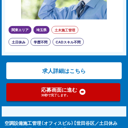
関東エリア
埼玉県
土木施工管理
土日休み
学歴不問
CADスキル不問
求人詳細はこちら
応募画面に進む
30秒で完了します。
空調設備施工管理（オフィスビル）【世田谷区／土日休み