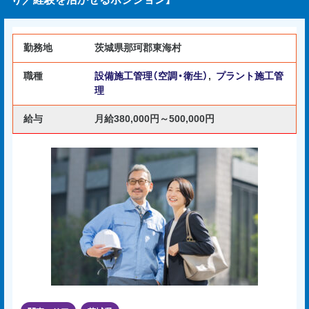
勤務地
茨城県那珂郡東海村
職種
設備施工管理（空調・衛生）
,
プラント施工管
理
給与
月給380,000円～500,000円