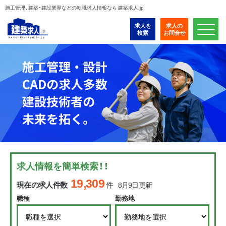
施工管理、建築・建設業界などの転職求人情報なら 建築求人.jp
求人を
求人の
検索
お問合せ
求人情報を簡単検索！！
19,309
現在の求人件数
件
8月9日更新
職種
勤務地