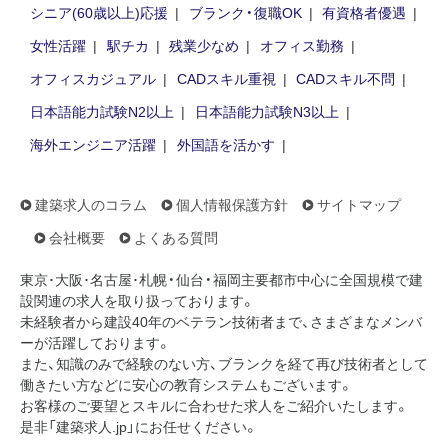
シニア(60歳以上)応援
ブランク・復職OK
有資格者優遇
女性活躍
駅チカ
残業少なめ
オフィス勤務
オフィスカジュアル
CADスキル重視
CADスキル不問
日本語能力試験N2以上
日本語能力試験N3以上
海外エンジニア活躍
外国語を活かす
建築求人のコラム
個人情報保護方針
サイトマップ
会社概要
よくある質問
東京･大阪･名古屋･札幌・仙台・福岡主要都市中心に全国規模で建
設関連の求人を取り扱っております。
未経験者から建設40年のベテラン技術者まで、さまざまなメンバ
ーが活躍しております。
また、知識のみで経験のない方、ブランクを経て再び技術者として
働きたい方などに安心の教育システムもございます。
お客様のご要望とスキルに合わせた求人をご紹介いたします。
是非「建築求人.jp」にお任せください。