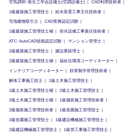
空気調和･衛生工学会設備士(空調設備士)
CAD利用技術者
1級建築施工管理技士
給水装置工事主任技術者
宅地建物取引士
CAD実務認定試験
1級建築施工管理技士補
排水設備工事責任技術者
ATC･AutoCAD技能認定試験
マンション管理士
2級建築施工管理技士
建設業経理士
2級建築施工管理技士補
福祉住環境コーディネーター
インテリアコーディネーター
鉄骨製作管理技術者
解体工事施工技士
1級土木施工管理技士
1級土木施工管理技士補
2級土木施工管理技士
2級土木施工管理技士補
1級舗装施工管理技術者
2級舗装施工管理技術者
1級造園施工管理技士
2級造園施工管理技士
1級建設機械施工管理技士
2級建設機械施工管理技士
1級管工事施工管理技士