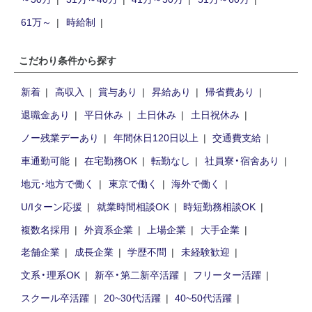
61万～
時給制
こだわり条件から探す
新着
高収入
賞与あり
昇給あり
帰省費あり
退職金あり
平日休み
土日休み
土日祝休み
ノー残業デーあり
年間休日120日以上
交通費支給
車通勤可能
在宅勤務OK
転勤なし
社員寮・宿舍あり
地元･地方で働く
東京で働く
海外で働く
U/Iターン応援
就業時間相談OK
時短勤務相談OK
複数名採用
外資系企業
上場企業
大手企業
老舗企業
成長企業
学歴不問
未経験歓迎
文系・理系OK
新卒・第二新卒活躍
フリーター活躍
スクール卒活躍
20~30代活躍
40~50代活躍