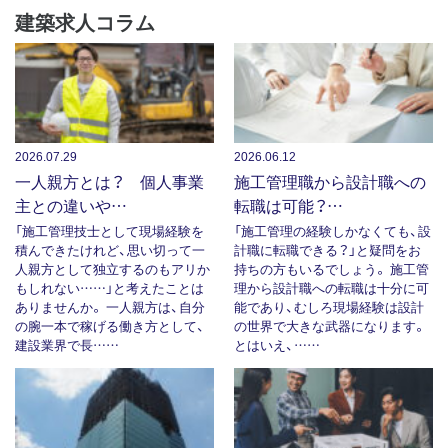
建築求人コラム
2026.07.29
2026.06.12
一人親方とは？ 個人事業
施工管理職から設計職への
主との違いや…
転職は可能？…
「施工管理技士として現場経験を
「施工管理の経験しかなくても、設
積んできたけれど、思い切って一
計職に転職できる？」と疑問をお
人親方として独立するのもアリか
持ちの方もいるでしょう。 施工管
もしれない……」と考えたことは
理から設計職への転職は十分に可
ありませんか。 一人親方は、自分
能であり、むしろ現場経験は設計
の腕一本で稼げる働き方として、
の世界で大きな武器になります。
建設業界で長……
とはいえ、……