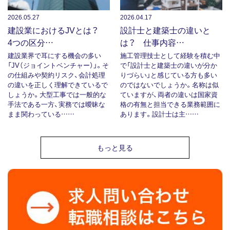
2026.05.27
2026.04.17
建設業におけるJVとは？
設計士と建築士の違いと
4つの区分…
は？ 仕事内容…
建設業界で耳にする機会の多い
施工管理技士として経験を積む中
「JV（ジョイントベンチャー）」。そ
で「設計士と建築士の違いが分か
の仕組みや契約リスク、会計処理
りづらい」と感じている方も多い
の違いを正しく理解できているで
のではないでしょうか。名称は似
しょうか。大型工事では一般的な
ていますが、両者の違いは国家資
手法である一方、実務では曖昧な
格の有無と担当できる業務範囲に
まま関わっている……
あります。設計士は主……
もっと見る