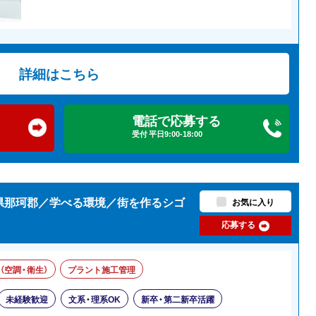
詳細はこちら
電話で応募する
受付 平日9:00-18:00
城県那珂郡／学べる環境／街を作るシゴ
お気に入り
応募する
（空調・衛生）
プラント施工管理
未経験歓迎
文系・理系OK
新卒・第二新卒活躍