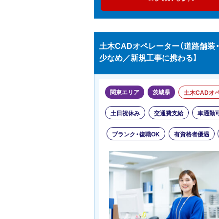
土木CADオペレーター（道路舗装・
少なめ／新規工事に携わる】
関東エリア
茨城県
土木CADオ
土日祝休み
交通費支給
車通勤
ブランク・復職OK
有資格者優遇