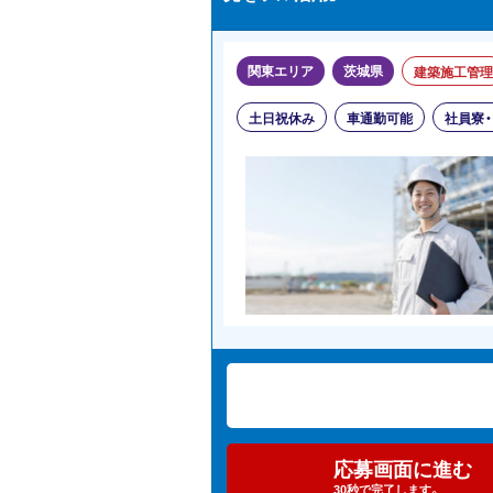
関東エリア
茨城県
建築施工管理
土日祝休み
車通勤可能
社員寮
応募画面に進む
30秒で完了します。