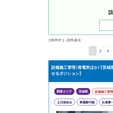
195件中 1 -20件表示
1
2
3
設備施工管理（発電所ほか）【茨
せるポジション】
関東エリア
茨城県
設備施工管理
土日祝休み
車通勤可能
社員寮