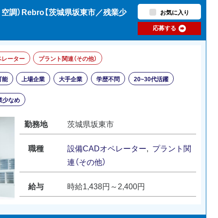
空調）Rebro【茨城県坂東市／残業少
お気に入り
応募する
ペレーター
プラント関連（その他）
可能
上場企業
大手企業
学歴不問
20~30代活躍
業少なめ
勤務地
茨城県坂東市
職種
設備CADオペレーター
,
プラント関
連（その他）
給与
時給1,438円～2,400円