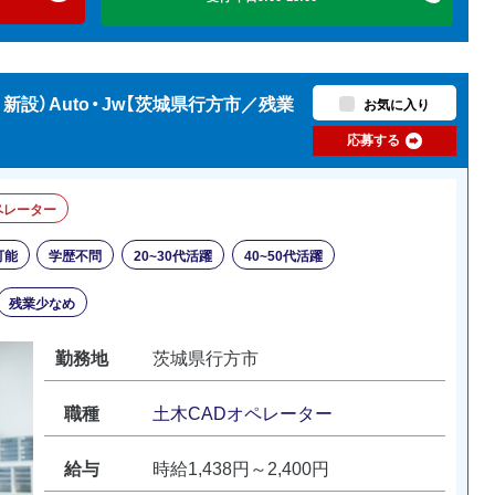
新設）Auto・Jw【茨城県行方市／残業
お気に入り
応募する
ペレーター
可能
学歴不問
20~30代活躍
40~50代活躍
残業少なめ
勤務地
茨城県行方市
職種
土木CADオペレーター
給与
時給1,438円～2,400円