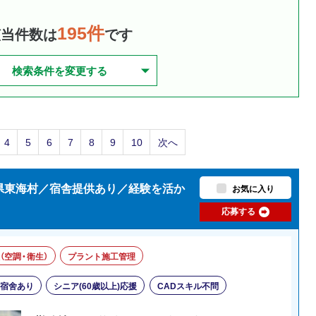
195件
該当件数は
です
検索条件を変更する
4
5
6
7
8
9
10
次へ
城県東海村／宿舎提供あり／経験を活か
お気に入り
応募する
（空調・衛生）
プラント施工管理
・宿舍あり
シニア(60歳以上)応援
CADスキル不問