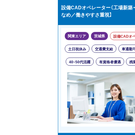
設備CADオペレーター（工場新築・
なめ／働きやすさ重視】
関東エリア
茨城県
設備CADオ
土日祝休み
交通費支給
車通勤
40~50代活躍
有資格者優遇
残