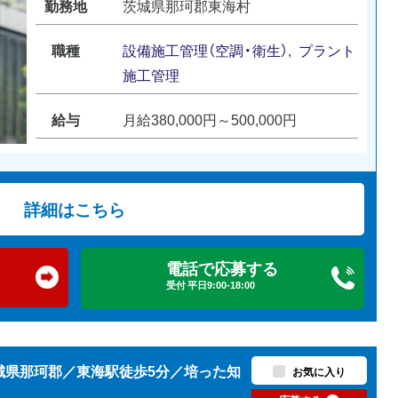
勤務地
茨城県那珂郡東海村
職種
設備施工管理（空調・衛生）
,
プラント
施工管理
給与
月給380,000円～500,000円
詳細はこちら
電話で応募する
受付 平日9:00-18:00
城県那珂郡／東海駅徒歩5分／培った知
お気に入り