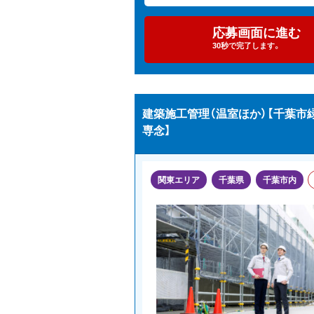
応募画面に進む
30秒で完了します。
建築施工管理（温室ほか）【千葉
専念】
関東エリア
千葉県
千葉市内