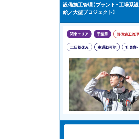
設備施工管理（プラント・工場系設
給／大型プロジェクト】
関東エリア
千葉県
設備施工管理
土日祝休み
車通勤可能
社員寮