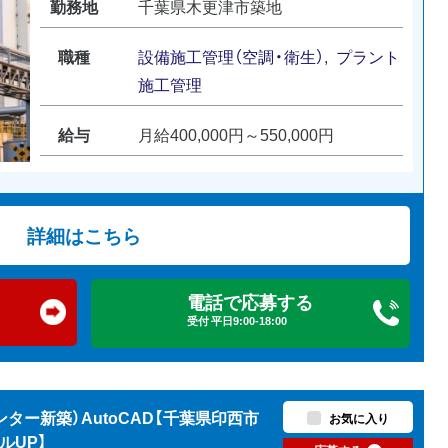
勤務地
千葉県木更津市築地
職種
設備施工管理（空調・衛生）
,
プラント
施工管理
給与
月給400,000円～550,000円
詳細はこちら
電話で応募する
受付 平日9:00-18:00
ター新築）AutoCAD【千葉県印西市
お気に入り
ルUP】