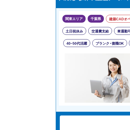
関東エリア
千葉県
建築CADオ
土日祝休み
交通費支給
車通勤
40~50代活躍
ブランク・復職OK