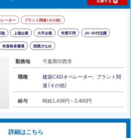
応募する
ペレーター
プラント関連（その他）
可能
上場企業
大手企業
学歴不問
20~30代活躍
有資格者優遇
残業少なめ
勤務地
千葉県印西市
職種
建築CADオペレーター
,
プラント関
連（その他）
給与
時給1,438円～2,400円
詳細はこちら