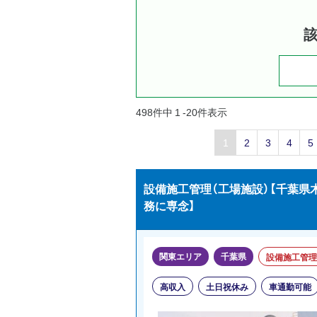
498件中 1 -20件表示
1
2
3
4
5
設備施工管理（工場施設）【千葉
務に専念】
関東エリア
千葉県
設備施工管理
高収入
土日祝休み
車通勤可能