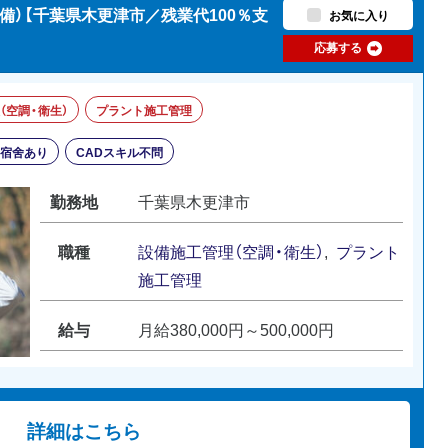
備）【千葉県木更津市／残業代100％支
お気に入り
応募する
（空調・衛生）
プラント施工管理
・宿舍あり
CADスキル不問
勤務地
千葉県木更津市
職種
設備施工管理（空調・衛生）
,
プラント
施工管理
給与
月給380,000円～500,000円
詳細はこちら