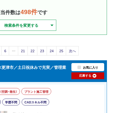
498件
該当件数は
です
検索条件を変更する
6
…
21
22
23
24
25
次へ
県木更津市／土日祝休みで充実／管理業
お気に入り
応募する
（空調・衛生）
プラント施工管理
学歴不問
CADスキル不問