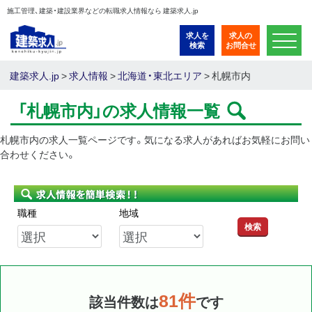
施工管理、建築・建設業界などの転職求人情報なら 建築求人.jp
求人を
求人の
検索
お問合せ
建築求人.jp
>
求人情報
>
北海道・東北エリア
> 札幌市内
「札幌市内」の求人情報一覧
札幌市内の求人一覧ページです。気になる求人があればお気軽にお問い
合わせください。
職種
地域
検索
81件
該当件数は
です