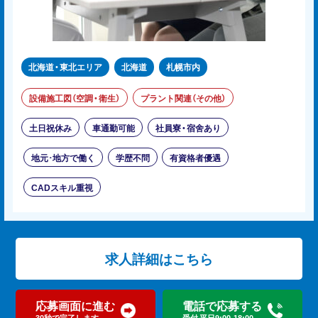
北海道・東北エリア
北海道
札幌市内
設備施工図（空調・衛生）
プラント関連（その他）
土日祝休み
車通勤可能
社員寮・宿舍あり
地元･地方で働く
学歴不問
有資格者優遇
CADスキル重視
求人詳細はこちら
応募画面に進む
電話で応募する
30秒で完了します。
受付 平日9:00-18:00