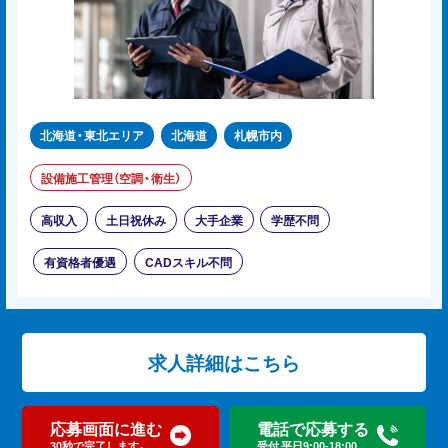
北海道・東北エリア
北海道
札幌市内
設備施工管理（空調・衛生）
高収入
土日祝休み
大手企業
学歴不問
有資格者優遇
CADスキル不問
求人詳細はこちら
応募画面に進む
電話で応募する
30秒で完了します。
受付 平日9:00-18:00