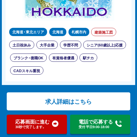
北海道・東北エリア
北海道
札幌市内
建築施工図
土日祝休み
大手企業
学歴不問
シニア(60歳以上)応援
ブランク・復職OK
有資格者優遇
駅チカ
CADスキル重視
求人詳細はこちら
応募画面に進む
電話で応募する
30秒で完了します。
受付 平日9:00-18:00