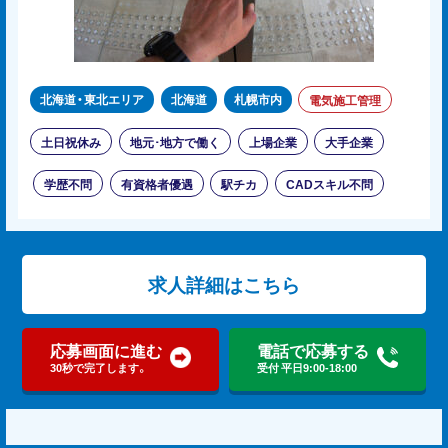
北海道・東北エリア
北海道
札幌市内
電気施工管理
土日祝休み
地元･地方で働く
上場企業
大手企業
学歴不問
有資格者優遇
駅チカ
CADスキル不問
求人詳細はこちら
応募画面に進む
電話で応募する
30秒で完了します。
受付 平日9:00-18:00