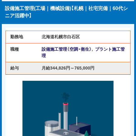
設備施工管理(工場｜機械設備)【札幌｜社宅完備｜60代シ
ニア活躍中】
勤務地
北海道札幌市白石区
職種
設備施工管理（空調・衛生）
,
プラント施工管
理
給与
月給344,826円～765,000円