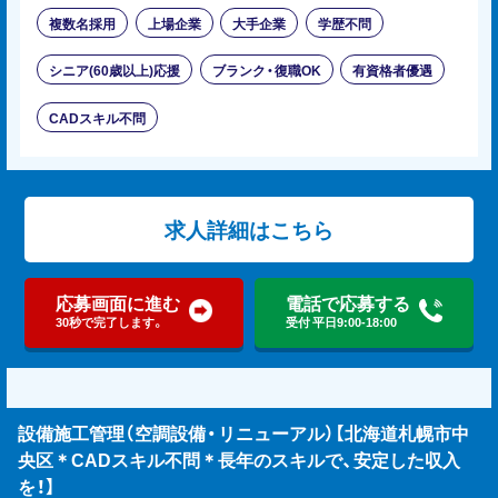
複数名採用
上場企業
大手企業
学歴不問
シニア(60歳以上)応援
ブランク・復職OK
有資格者優遇
CADスキル不問
求人詳細はこちら
応募画面に進む
電話で応募する
30秒で完了します。
受付 平日9:00-18:00
設備施工管理（空調設備・リニューアル）【北海道札幌市中
央区＊CADスキル不問＊長年のスキルで、安定した収入
を！】