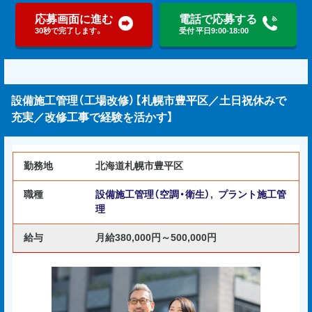
応募画面に進む
電話で応募する
30秒で完了します。
受付 平日9:00-18:00
設備施工管理（工場改修）【札幌市豊平区／土日祝休みで
充実／改修工事で経験を活かす】
勤務地
北海道札幌市豊平区
職種
設備施工管理（空調・衛生）
,
プラント施工管
理
給与
月給380,000円～500,000円