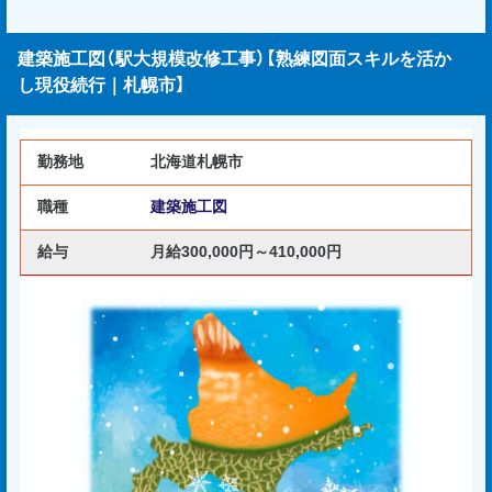
建築施工図（駅大規模改修工事）【熟練図面スキルを活か
し現役続行｜札幌市】
勤務地
北海道札幌市
職種
建築施工図
給与
月給300,000円～410,000円