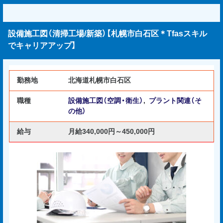
設備施工図（清掃工場/新築）【札幌市白石区＊Tfasスキル
でキャリアアップ】
勤務地
北海道札幌市白石区
職種
設備施工図（空調・衛生）
,
プラント関連（そ
の他）
給与
月給340,000円～450,000円