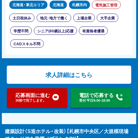
北海道・東北エリア
北海道
札幌市内
電気施工管理
土日祝休み
地元･地方で働く
上場企業
大手企業
学歴不問
シニア(60歳以上)応援
有資格者優遇
CADスキル不問
求人詳細はこちら
応募画面に進む
電話で応募する
30秒で完了します。
受付 平日9:00-18:00
建築設計（S造ホテル・改装）【札幌市中央区／大規模現場