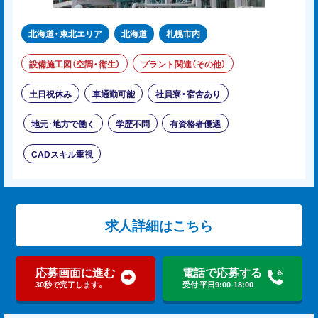
北海道・東北エリア
北海道
札幌市内
設備施工図（空調・衛生）
プラント関連（その他）
土日祝休み
車通勤可能
社員寮・宿舍あり
地元･地方で働く
学歴不問
有資格者優遇
CADスキル重視
求人詳細はこちら
応募画面に進む
電話で応募する
30秒で完了します。
受付 平日9:00-18:00