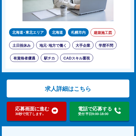
北海道・東北エリア
北海道
札幌市内
建築施工図
土日祝休み
地元･地方で働く
大手企業
学歴不問
有資格者優遇
駅チカ
CADスキル重視
求人詳細はこちら
応募画面に進む
電話で応募する
30秒で完了します。
受付 平日9:00-18:00