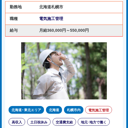
勤務地
北海道札幌市
職種
電気施工管理
給与
月給360,000円～550,000円
北海道・東北エリア
北海道
札幌市内
電気施工管理
高収入
土日祝休み
交通費支給
地元･地方で働く