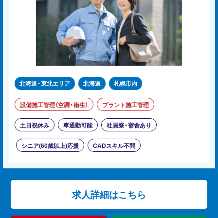
北海道・東北エリア
北海道
札幌市内
設備施工管理（空調・衛生）
プラント施工管理
土日祝休み
車通勤可能
社員寮・宿舍あり
シニア(60歳以上)応援
CADスキル不問
求人詳細はこちら