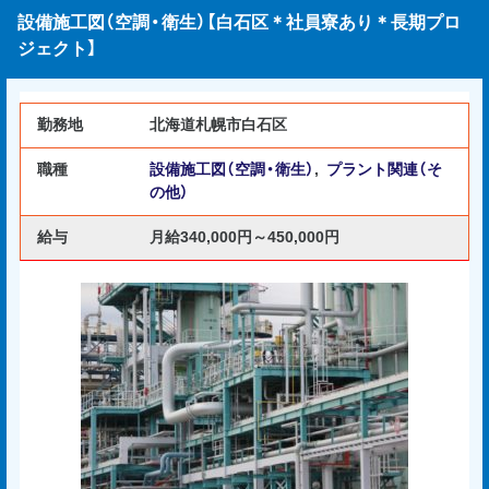
設備施工図（空調・衛生）【白石区＊社員寮あり＊長期プロ
ジェクト】
勤務地
北海道札幌市白石区
職種
設備施工図（空調・衛生）
,
プラント関連（そ
の他）
給与
月給340,000円～450,000円