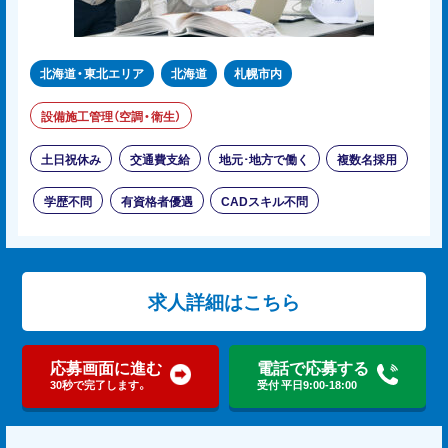
北海道・東北エリア
北海道
札幌市内
設備施工管理（空調・衛生）
土日祝休み
交通費支給
地元･地方で働く
複数名採用
学歴不問
有資格者優遇
CADスキル不問
求人詳細はこちら
応募画面に進む
電話で応募する
30秒で完了します。
受付 平日9:00-18:00