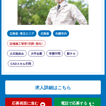
北海道・東北エリア
北海道
札幌市内
設備施工管理（空調・衛生）
土日祝休み
大手企業
学歴不問
駅チカ
CADスキル不問
求人詳細はこちら
応募画面に進む
電話で応募する