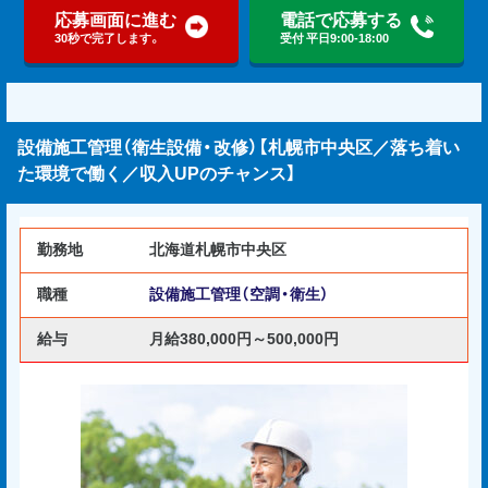
応募画面に進む
電話で応募する
30秒で完了します。
受付 平日9:00-18:00
設備施工管理（衛生設備・改修）【札幌市中央区／落ち着い
た環境で働く／収入UPのチャンス】
勤務地
北海道札幌市中央区
職種
設備施工管理（空調・衛生）
給与
月給380,000円～500,000円