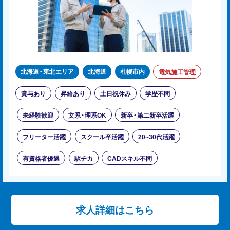
北海道・東北エリア
北海道
札幌市内
電気施工管理
賞与あり
昇給あり
土日祝休み
学歴不問
未経験歓迎
文系・理系OK
新卒・第二新卒活躍
フリーター活躍
スクール卒活躍
20~30代活躍
有資格者優遇
駅チカ
CADスキル不問
求人詳細はこちら