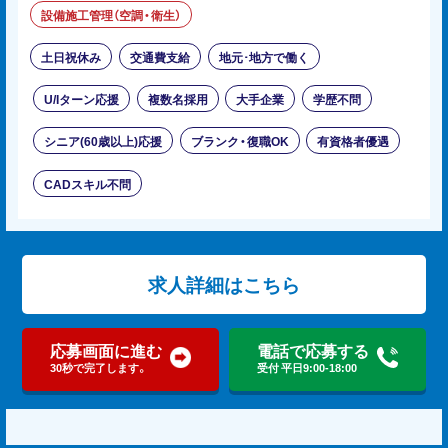
設備施工管理（空調・衛生）
土日祝休み
交通費支給
地元･地方で働く
U/Iターン応援
複数名採用
大手企業
学歴不問
シニア(60歳以上)応援
ブランク・復職OK
有資格者優遇
CADスキル不問
求人詳細はこちら
応募画面に進む
電話で応募する
30秒で完了します。
受付 平日9:00-18:00