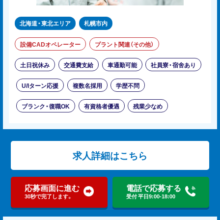
北海道・東北エリア
札幌市内
設備CADオペレーター
プラント関連（その他）
土日祝休み
交通費支給
車通勤可能
社員寮・宿舍あり
U/Iターン応援
複数名採用
学歴不問
ブランク・復職OK
有資格者優遇
残業少なめ
求人詳細はこちら
応募画面に進む
電話で応募する
30秒で完了します。
受付 平日9:00-18:00