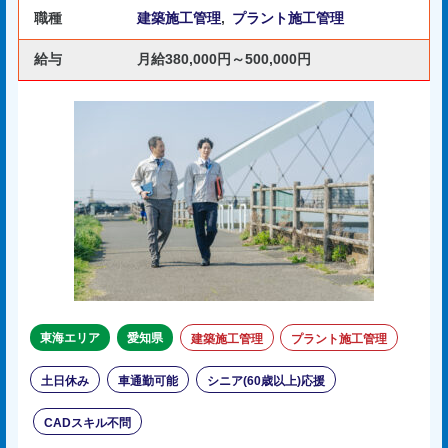
職種
建築施工管理
,
プラント施工管理
給与
月給380,000円～500,000円
東海エリア
愛知県
建築施工管理
プラント施工管理
土日休み
車通勤可能
シニア(60歳以上)応援
CADスキル不問