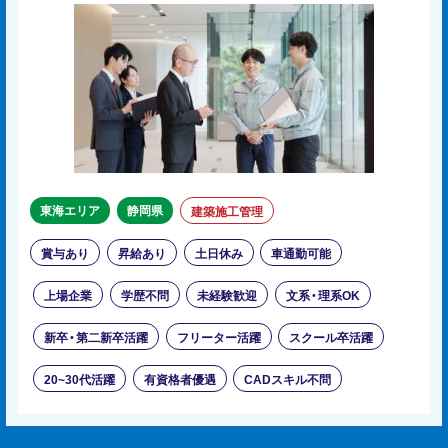
東海エリア
静岡県
建築施工管理
賞与あり
昇給あり
土日休み
車通勤可能
上場企業
学歴不問
未経験歓迎
文系・理系OK
新卒・第二新卒活躍
フリーター活躍
スクール卒活躍
20~30代活躍
有資格者優遇
CADスキル不問