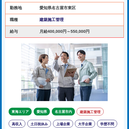
勤務地
愛知県名古屋市東区
職種
建築施工管理
給与
月給400,000円～550,000円
東海エリア
愛知県
名古屋市内
建築施工管理
高収入
土日祝休み
上場企業
大手企業
学歴不問