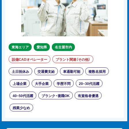
東海エリア
愛知県
名古屋市内
設備CADオペレーター
プラント関連（その他）
土日祝休み
交通費支給
車通勤可能
複数名採用
上場企業
大手企業
学歴不問
20~30代活躍
40~50代活躍
ブランク・復職OK
有資格者優遇
残業少なめ