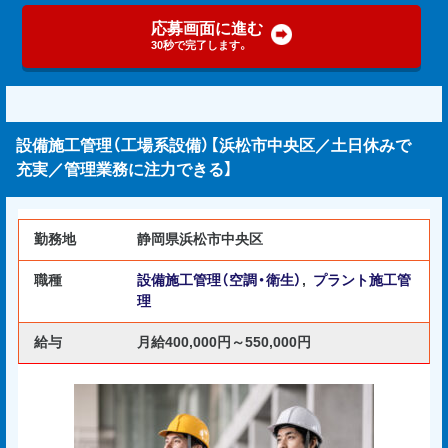
応募画面に進む
30秒で完了します。
設備施工管理（工場系設備）【浜松市中央区／土日休みで
充実／管理業務に注力できる】
勤務地
静岡県浜松市中央区
職種
設備施工管理（空調・衛生）
,
プラント施工管
理
給与
月給400,000円～550,000円