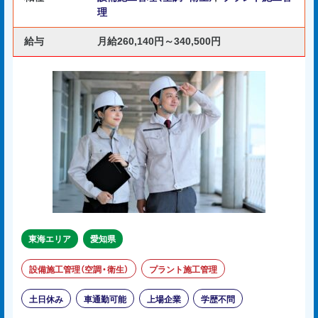
理
給与
月給260,140円～340,500円
東海エリア
愛知県
設備施工管理（空調・衛生）
プラント施工管理
土日休み
車通勤可能
上場企業
学歴不問