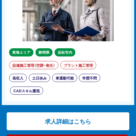
東海エリア
静岡県
浜松市内
設備施工管理（空調・衛生）
プラント施工管理
高収入
土日休み
車通勤可能
学歴不問
CADスキル重視
求人詳細はこちら