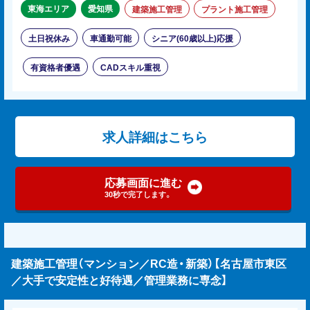
東海エリア
愛知県
建築施工管理
プラント施工管理
土日祝休み
車通勤可能
シニア(60歳以上)応援
有資格者優遇
CADスキル重視
求人詳細はこちら
応募画面に進む
30秒で完了します。
建築施工管理（マンション／RC造・新築）【名古屋市東区
／大手で安定性と好待遇／管理業務に専念】