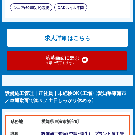
シニア(60歳以上)応援
CADスキル不問
求人詳細はこちら
応募画面に進む
30秒で完了します。
設備施工管理｜正社員｜未経験OK（工場）【愛知県東海市
／車通勤可で楽々／土日しっかり休める】
勤務地
愛知県東海市新宝町
職種
設備施工管理（空調・衛生）
,
プラント施工管