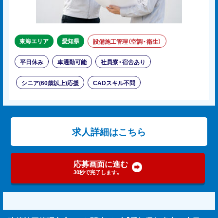
東海エリア
愛知県
設備施工管理（空調・衛生）
平日休み
車通勤可能
社員寮・宿舍あり
シニア(60歳以上)応援
CADスキル不問
求人詳細はこちら
応募画面に進む
30秒で完了します。