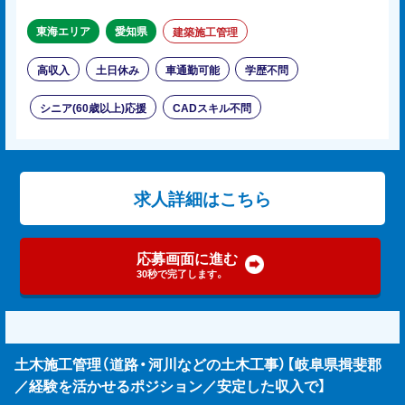
東海エリア
愛知県
建築施工管理
高収入
土日休み
車通勤可能
学歴不問
シニア(60歳以上)応援
CADスキル不問
求人詳細はこちら
応募画面に進む
30秒で完了します。
土木施工管理（道路・河川などの土木工事）【岐阜県揖斐郡
／経験を活かせるポジション／安定した収入で】