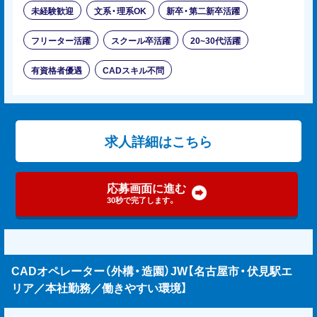
未経験歓迎
文系・理系OK
新卒・第二新卒活躍
フリーター活躍
スクール卒活躍
20~30代活躍
有資格者優遇
CADスキル不問
求人詳細はこちら
応募画面に進む
30秒で完了します。
CADオペレーター（外構・造園）JW【名古屋市・伏見駅エ
リア／本社勤務／働きやすい環境】