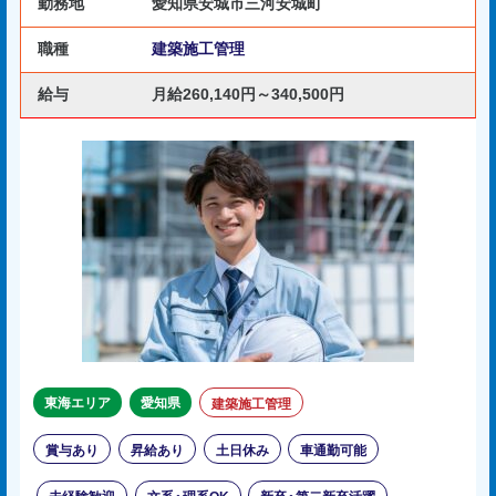
勤務地
愛知県安城市三河安城町
職種
建築施工管理
給与
月給260,140円～340,500円
東海エリア
愛知県
建築施工管理
賞与あり
昇給あり
土日休み
車通勤可能