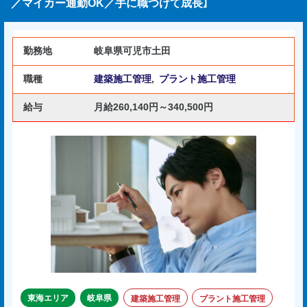
／マイカー通勤OK／手に職つけて成長】
勤務地
岐阜県可児市土田
職種
建築施工管理
,
プラント施工管理
給与
月給260,140円～340,500円
東海エリア
岐阜県
建築施工管理
プラント施工管理