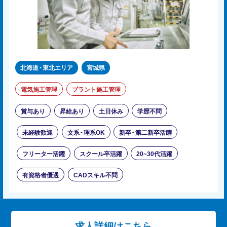
北海道・東北エリア
宮城県
電気施工管理
プラント施工管理
賞与あり
昇給あり
土日休み
学歴不問
未経験歓迎
文系・理系OK
新卒・第二新卒活躍
フリーター活躍
スクール卒活躍
20~30代活躍
有資格者優遇
CADスキル不問
求人詳細はこちら