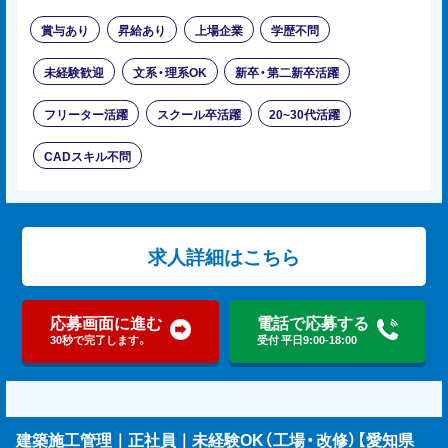
賞与あり
昇給あり
上場企業
学歴不問
未経験歓迎
文系・理系OK
新卒・第二新卒活躍
フリーター活躍
スクール卒活躍
20~30代活躍
CADスキル不問
求人詳細はこちら
応募画面に進む
電話で応募する
30秒で完了します。
受付 平日9:00-18:00
建築施工管理｜正社員｜未経験OK（工場・改修）【愛知県