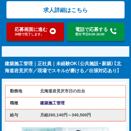
求人詳細はこちら
応募画面に進む
電話で応募する
30秒で完了します。
受付 平日9:00-18:00
建築施工管理｜正社員｜未経験OK（公共施設・新築）【北
海道岩見沢市／現場でスキルが磨ける／出張対応あり】
勤務地
北海道岩見沢市日の出台
職種
建築施工管理
給与
月給260,140円～340,500円