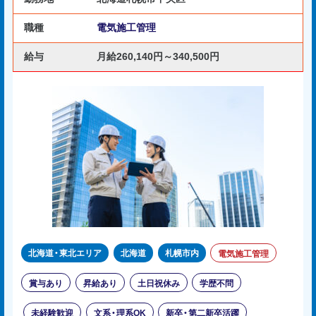
職種
電気施工管理
給与
月給260,140円～340,500円
北海道・東北エリア
北海道
札幌市内
電気施工管理
賞与あり
昇給あり
土日祝休み
学歴不問
未経験歓迎
文系・理系OK
新卒・第二新卒活躍