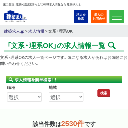
施工管理、建築・建設業界などの転職求人情報なら 建築求人.jp
求人を
求人の
検索
お問合せ
建築求人.jp
>
求人情報
>
文系・理系OK
「文系・理系OK」の求人情報一覧
文系・理系OKの求人一覧ページです。気になる求人があればお気軽にお
問い合わせください。
職種
地域
検索
2530件
該当件数は
です