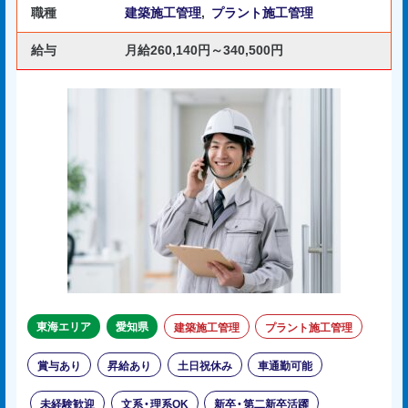
職種
建築施工管理
,
プラント施工管理
給与
月給260,140円～340,500円
東海エリア
愛知県
建築施工管理
プラント施工管理
賞与あり
昇給あり
土日祝休み
車通勤可能
未経験歓迎
文系・理系OK
新卒・第二新卒活躍