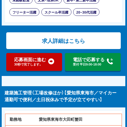
未経験歓迎
文系・理系OK
新卒・第二新卒活躍
フリーター活躍
スクール卒活躍
20~30代活躍
求人詳細はこちら
応募画面に進む
電話で応募する
30秒で完了します。
受付 平日9:00-18:00
建築施工管理（工場改修ほか）【愛知県東海市／マイカー
通勤可で便利／土日祝休みで予定が立てやすい】
勤務地
愛知県東海市大田町蟹田