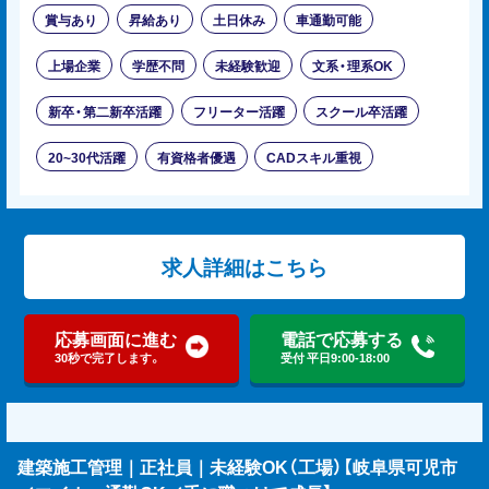
賞与あり
昇給あり
土日休み
車通勤可能
上場企業
学歴不問
未経験歓迎
文系・理系OK
新卒・第二新卒活躍
フリーター活躍
スクール卒活躍
20~30代活躍
有資格者優遇
CADスキル重視
求人詳細はこちら
応募画面に進む
電話で応募する
30秒で完了します。
受付 平日9:00-18:00
建築施工管理｜正社員｜未経験OK（工場）【岐阜県可児市