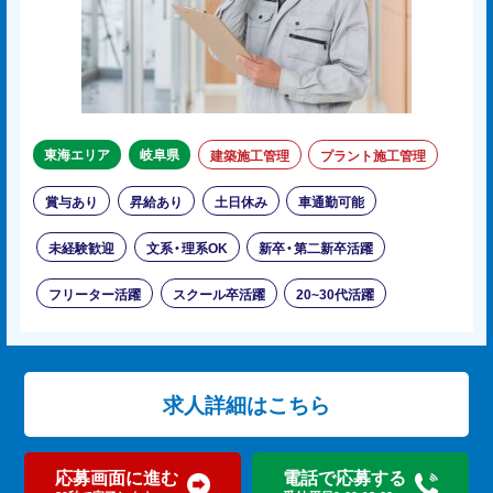
東海エリア
岐阜県
建築施工管理
プラント施工管理
賞与あり
昇給あり
土日休み
車通勤可能
未経験歓迎
文系・理系OK
新卒・第二新卒活躍
フリーター活躍
スクール卒活躍
20~30代活躍
求人詳細はこちら
応募画面に進む
電話で応募する