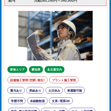
給与
月給260,140円～340,500円
東海エリア
愛知県
名古屋市内
設備施工管理（空調・衛生）
プラント施工管理
賞与あり
昇給あり
土日休み
車通勤可能
学歴不問
未経験歓迎
文系・理系OK