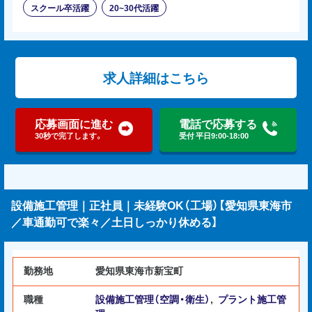
スクール卒活躍
20~30代活躍
求人詳細はこちら
応募画面に進む
電話で応募する
30秒で完了します。
受付 平日9:00-18:00
設備施工管理｜正社員｜未経験OK（工場）【愛知県東海市
／車通勤可で楽々／土日しっかり休める】
勤務地
愛知県東海市新宝町
職種
設備施工管理（空調・衛生）
,
プラント施工管