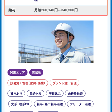
給与
月給260,140円～340,500円
関東エリア
茨城県
設備施工管理（空調・衛生）
プラント施工管理
賞与あり
昇給あり
平日休み
未経験歓迎
文系・理系OK
新卒・第二新卒活躍
フリーター活躍