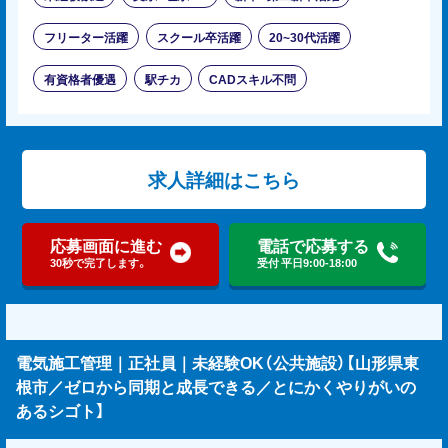
フリーター活躍
スクール卒活躍
20~30代活躍
有資格者優遇
駅チカ
CADスキル不問
求人詳細はこちら
応募画面に進む
電話で応募する
30秒で完了します。
受付 平日9:00-18:00
電気施工管理｜正社員｜未経験OK（公共施設）【山形県東
根市／ゼロから同期と成長できる／とにかくやりがいの
あるシゴト】