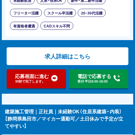
未経験歓迎
文系・理系OK
新卒・第二新卒活躍
フリーター活躍
スクール卒活躍
20~30代活躍
有資格者優遇
CADスキル不問
求人詳細はこちら
応募画面に進む
電話で応募する
30秒で完了します。
受付 平日9:00-18:00
建築施工管理｜正社員｜未経験OK（住居系建築・内装）
【静岡県島田市／マイカー通勤可／土日休みで予定が立
てやすい】