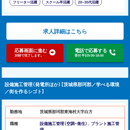
フリーター活躍
スクール卒活躍
20~30代活躍
求人詳細はこちら
応募画面に進む
電話で応募する
30秒で完了します。
受付 平日9:00-18:00
設備施工管理（発電所ほか）【茨城県那珂郡／学べる環境
／街を作るシゴト】
勤務地
茨城県那珂郡東海村大字白方
職種
設備施工管理（空調・衛生）
,
プラント施工管
理