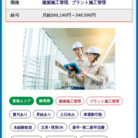
職種
建築施工管理
,
プラント施工管理
給与
月給260,140円～340,500円
東海エリア
静岡県
建築施工管理
プラント施工管理
賞与あり
昇給あり
土日休み
車通勤可能
未経験歓迎
文系・理系OK
新卒・第二新卒活躍