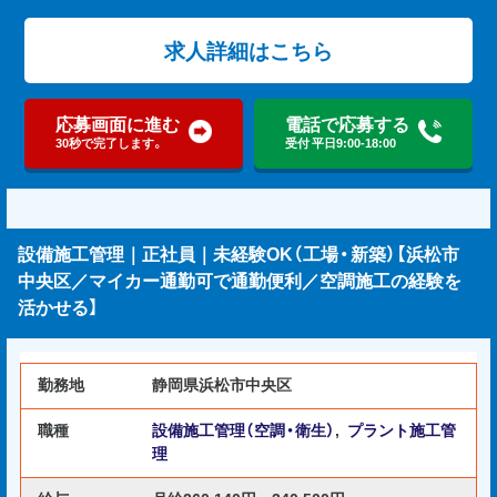
求人詳細はこちら
応募画面に進む
電話で応募する
30秒で完了します。
受付 平日9:00-18:00
設備施工管理｜正社員｜未経験OK（工場・新築）【浜松市
中央区／マイカー通勤可で通勤便利／空調施工の経験を
活かせる】
勤務地
静岡県浜松市中央区
職種
設備施工管理（空調・衛生）
,
プラント施工管
理