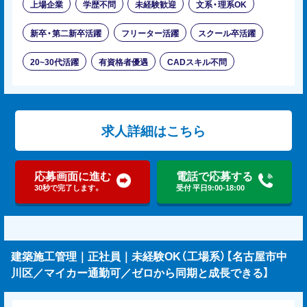
上場企業
学歴不問
未経験歓迎
文系・理系OK
新卒・第二新卒活躍
フリーター活躍
スクール卒活躍
20~30代活躍
有資格者優遇
CADスキル不問
求人詳細はこちら
応募画面に進む
電話で応募する
30秒で完了します。
受付 平日9:00-18:00
建築施工管理｜正社員｜未経験OK（工場系）【名古屋市中
川区／マイカー通勤可／ゼロから同期と成長できる】