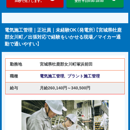
30秒で完了します。
受付 平日9:00-18:00
電気施工管理｜正社員｜未経験OK（発電所）【宮城県牡鹿
郡女川町／出張対応で経験をいかせる現場／マイカー通
勤で通いやすい】
勤務地
宮城県牡鹿郡女川町塚浜前田
職種
電気施工管理
,
プラント施工管理
給与
月給260,140円～340,500円