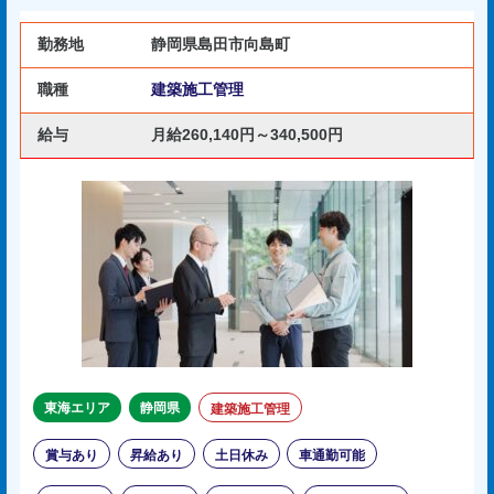
勤務地
静岡県島田市向島町
職種
建築施工管理
給与
月給260,140円～340,500円
東海エリア
静岡県
建築施工管理
賞与あり
昇給あり
土日休み
車通勤可能