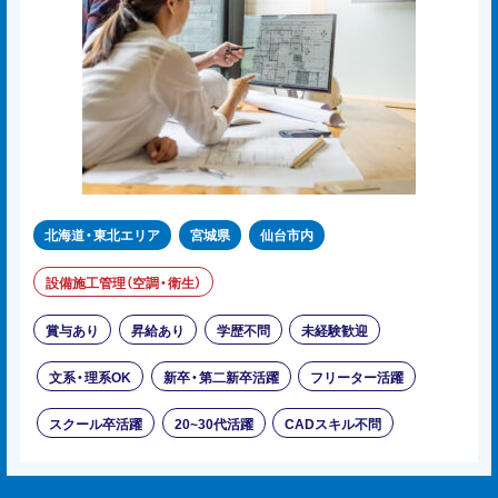
北海道・東北エリア
宮城県
仙台市内
設備施工管理（空調・衛生）
賞与あり
昇給あり
学歴不問
未経験歓迎
文系・理系OK
新卒・第二新卒活躍
フリーター活躍
スクール卒活躍
20~30代活躍
CADスキル不問