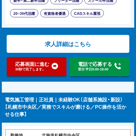
新卒・第二新卒活躍
フリーター活躍
スクール卒活躍
20~30代活躍
有資格者優遇
CADスキル重視
求人詳細はこちら
応募画面に進む
電話で応募する
30秒で完了します。
受付 平日9:00-18:00
電気施工管理｜正社員｜未経験OK（店舗系施設・新設）
【札幌市中央区／実務でスキルが磨ける／PC操作を活か
せる仕事】
勤務地
北海道札幌市中央区