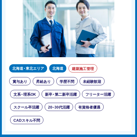
北海道・東北エリア
北海道
建築施工管理
賞与あり
昇給あり
学歴不問
未経験歓迎
文系・理系OK
新卒・第二新卒活躍
フリーター活躍
スクール卒活躍
20~30代活躍
有資格者優遇
CADスキル不問