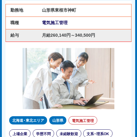
勤務地
山形県東根市神町
職種
電気施工管理
給与
月給260,140円～340,500円
北海道・東北エリア
山形県
電気施工管理
上場企業
学歴不問
未経験歓迎
文系・理系OK