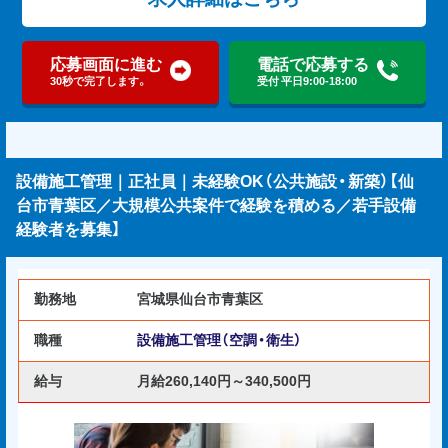
応募画面に進む
電話で応募する
30秒で完了します。
受付 平日9:00-18:00
設備施工管理｜正社員｜未経験OK（公共施設・新築）【仙
台市青葉区／大規模公共案件で経験を積める／若手設備
経験者を募集】
勤務地
宮城県仙台市青葉区
職種
設備施工管理（空調・衛生）
給与
月給260,140円～340,500円