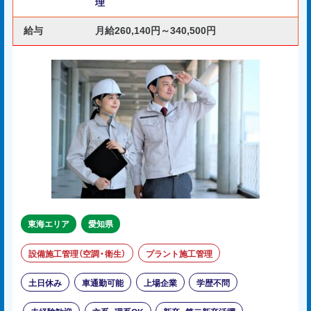
理
給与
月給260,140円～340,500円
東海エリア
愛知県
設備施工管理（空調・衛生）
プラント施工管理
土日休み
車通勤可能
上場企業
学歴不問