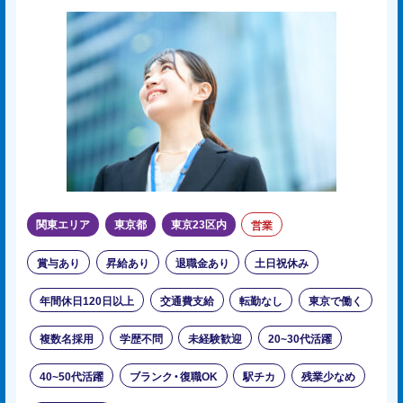
関東エリア
東京都
東京23区内
営業
賞与あり
昇給あり
退職金あり
土日祝休み
年間休日120日以上
交通費支給
転勤なし
東京で働く
複数名採用
学歴不問
未経験歓迎
20~30代活躍
40~50代活躍
ブランク・復職OK
駅チカ
残業少なめ