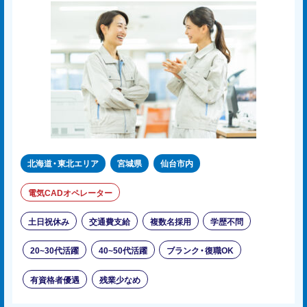
北海道・東北エリア
宮城県
仙台市内
電気CADオペレーター
土日祝休み
交通費支給
複数名採用
学歴不問
20~30代活躍
40~50代活躍
ブランク・復職OK
有資格者優遇
残業少なめ