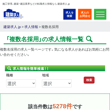
施工管理、建築・建設業界などの転職求人情報なら 建築求人.jp
求人を
求人の
検索
お問合せ
建築求人.jp
>
求人情報
>
複数名採用
「複数名採用」の求人情報一覧
複数名採用の求人一覧ページです。気になる求人があればお気軽にお問
い合わせください。
職種
地域
検索
5278件
該当件数は
です