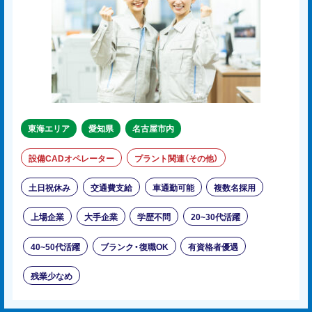
東海エリア
愛知県
名古屋市内
設備CADオペレーター
プラント関連（その他）
土日祝休み
交通費支給
車通勤可能
複数名採用
上場企業
大手企業
学歴不問
20~30代活躍
40~50代活躍
ブランク・復職OK
有資格者優遇
残業少なめ