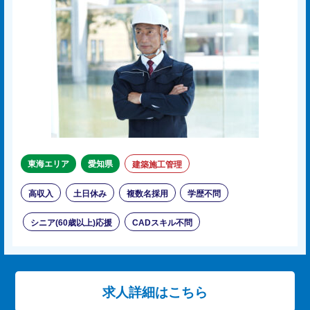
東海エリア
愛知県
建築施工管理
高収入
土日休み
複数名採用
学歴不問
シニア(60歳以上)応援
CADスキル不問
求人詳細はこちら