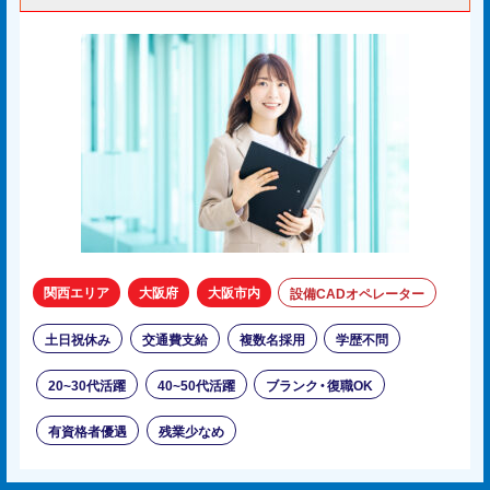
関西エリア
大阪府
大阪市内
設備CADオペレーター
土日祝休み
交通費支給
複数名採用
学歴不問
20~30代活躍
40~50代活躍
ブランク・復職OK
有資格者優遇
残業少なめ