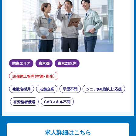
関東エリア
東京都
東京23区内
設備施工管理（空調・衛生）
複数名採用
老舗企業
学歴不問
シニア(60歳以上)応援
有資格者優遇
CADスキル不問
求人詳細はこちら