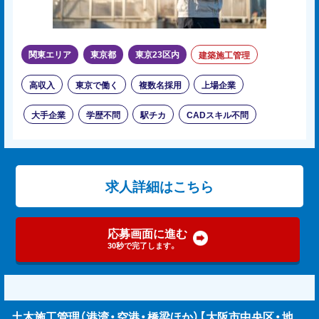
関東エリア
東京都
東京23区内
建築施工管理
高収入
東京で働く
複数名採用
上場企業
大手企業
学歴不問
駅チカ
CADスキル不問
求人詳細はこちら
応募画面に進む
30秒で完了します。
土木施工管理（港湾・空港・橋梁ほか）【大阪市中央区・地