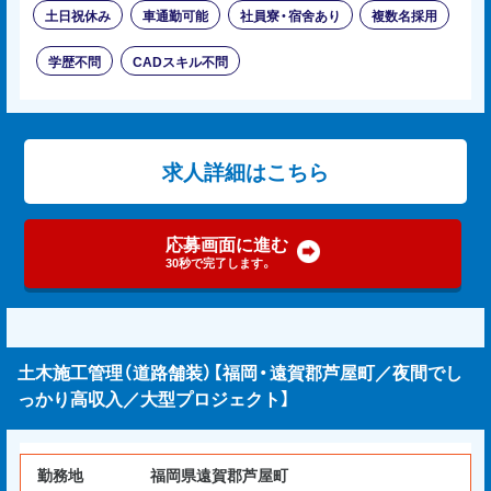
土日祝休み
車通勤可能
社員寮・宿舍あり
複数名採用
学歴不問
CADスキル不問
求人詳細はこちら
応募画面に進む
30秒で完了します。
土木施工管理（道路舗装）【福岡・遠賀郡芦屋町／夜間でし
っかり高収入／大型プロジェクト】
勤務地
福岡県遠賀郡芦屋町