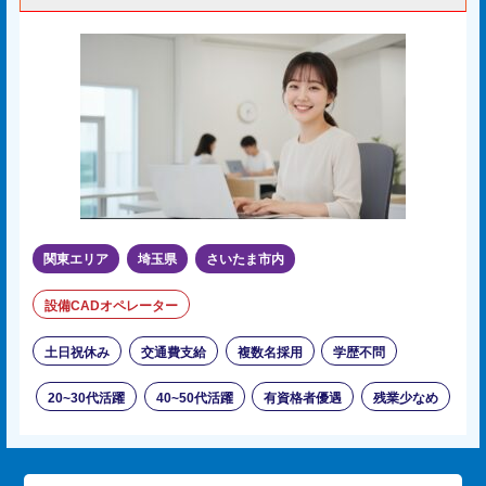
関東エリア
埼玉県
さいたま市内
設備CADオペレーター
土日祝休み
交通費支給
複数名採用
学歴不問
20~30代活躍
40~50代活躍
有資格者優遇
残業少なめ