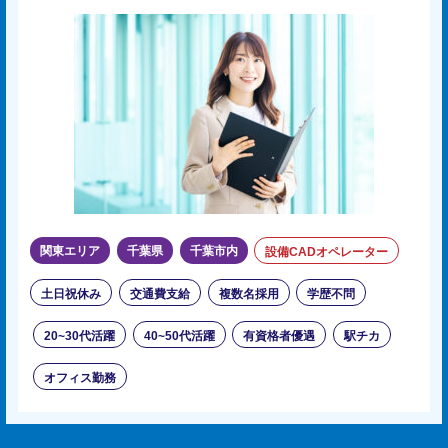
関東エリア
千葉県
千葉市内
設備CADオペレーター
土日祝休み
交通費支給
複数名採用
学歴不問
20~30代活躍
40~50代活躍
有資格者優遇
駅チカ
オフィス勤務