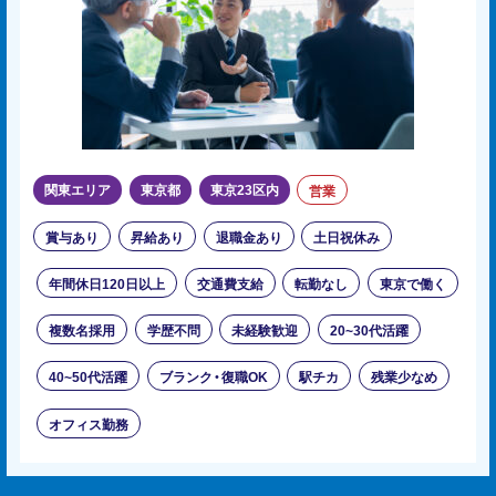
関東エリア
東京都
東京23区内
営業
賞与あり
昇給あり
退職金あり
土日祝休み
年間休日120日以上
交通費支給
転勤なし
東京で働く
複数名採用
学歴不問
未経験歓迎
20~30代活躍
40~50代活躍
ブランク・復職OK
駅チカ
残業少なめ
オフィス勤務