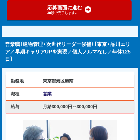
応募画面に進む
30秒で完了します。
営業職（建物管理・次世代リーダー候補）【東京・品川エリ
ア／早期キャリアUPを実現／個人ノルマなし／年休125
日】
勤務地
東京都港区港南
職種
営業
給与
月給300,000円～300,000円