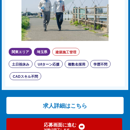
関東エリア
埼玉県
建築施工管理
土日祝休み
U/Iターン応援
複数名採用
学歴不問
CADスキル不問
求人詳細はこちら
応募画面に進む
30秒で完了します。