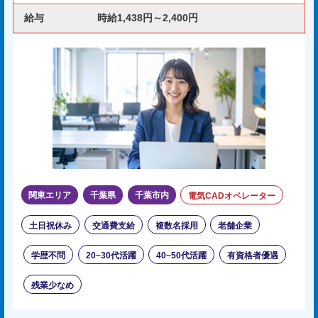
給与
時給1,438円～2,400円
関東エリア
千葉県
千葉市内
電気CADオペレーター
土日祝休み
交通費支給
複数名採用
老舗企業
学歴不問
20~30代活躍
40~50代活躍
有資格者優遇
残業少なめ