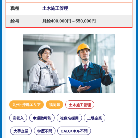
職種
土木施工管理
給与
月給400,000円～550,000円
九州・沖縄エリア
福岡県
土木施工管理
高収入
車通勤可能
複数名採用
上場企業
大手企業
学歴不問
CADスキル不問