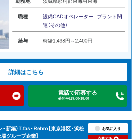
勤務地
茨城県那珂郡東海村東海
職種
設備CADオペレーター
,
プラント関
連（その他）
給与
時給1,438円～2,400円
詳細はこちら
電話で応募する
受付 平日9:00-18:00
新築）T-fas・Rebro【東京港区・浜松
お気に入り
上場グループ企業】
応募する