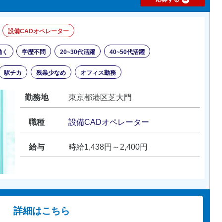
設備CADオペレーター
働く
学歴不問
20~30代活躍
40~50代活躍
駅チカ
残業少なめ
オフィス勤務
勤務地
東京都港区芝大門
職種
設備CADオペレーター
給与
時給1,438円～2,400円
詳細はこちら