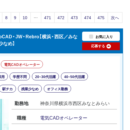
8
9
10
…
471
472
473
474
475
次へ
CAD・JW・Rebro【横浜・西区／みな
お気に入り
少なめ】
応募する
電気CADオペレーター
採用
学歴不問
20~30代活躍
40~50代活躍
駅チカ
残業少なめ
オフィス勤務
勤務地
神奈川県横浜市西区みなとみらい
職種
電気CADオペレーター