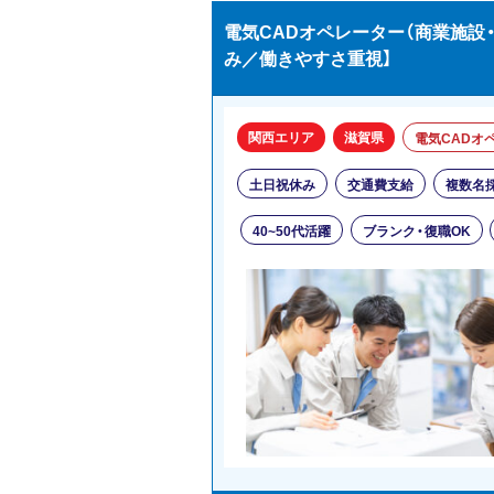
電気CADオペレーター（商業施設・
み／働きやすさ重視】
関西エリア
滋賀県
電気CADオ
土日祝休み
交通費支給
複数名
40~50代活躍
ブランク・復職OK