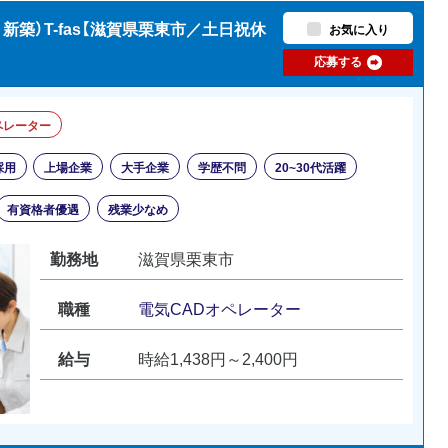
新築）T-fas【滋賀県栗東市／土日祝休
お気に入り
応募する
ペレーター
採用
上場企業
大手企業
学歴不問
20~30代活躍
有資格者優遇
残業少なめ
勤務地
滋賀県栗東市
職種
電気CADオペレーター
給与
時給1,438円～2,400円