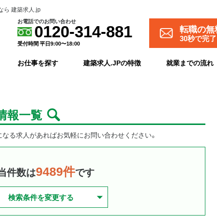
 建築求人.jp
お電話でのお問い合わせ
転職の無
0120-314-881
30秒で完
受付時間 平日9:00〜18:00
お仕事を探す
建築求人.JPの特徴
就業までの流れ
人情報一覧
気になる求人があればお気軽にお問い合わせください。
9489件
当件数は
です
検索条件を変更する