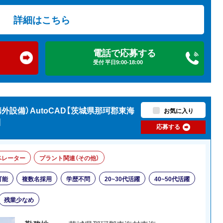
詳細はこちら
電話で応募する
受付 平日9:00-18:00
外設備）AutoCAD【茨城県那珂郡東海
お気に入り
】
応募する
ペレーター
プラント関連（その他）
可能
複数名採用
学歴不問
20~30代活躍
40~50代活躍
残業少なめ