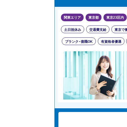
関東エリア
東京都
東京23区内
土日祝休み
交通費支給
東京で
ブランク・復職OK
有資格者優遇