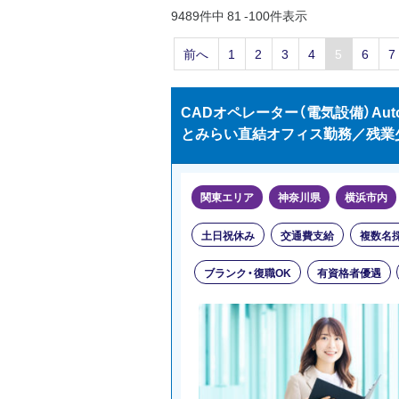
9489件中 81 -100件表示
前へ
1
2
3
4
5
6
7
CADオペレーター（電気設備）Auto
とみらい直結オフィス勤務／残業
関東エリア
神奈川県
横浜市内
土日祝休み
交通費支給
複数名
ブランク・復職OK
有資格者優遇