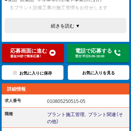
るプラント設備工事の施工管理をお任せします
・現場調査
続きを読む ▼
・設計、積算
・プランニング
・進捗管理
応募画面に進む
電話で応募する
・引き渡し、等
最短30秒で簡単応募！
受付 平日9:00-18:00
【必須条件】
お気に入りを見る
お気に入りに保存
・プラント施工現場での実務経験
詳細情報
（設計・施工・メンテナンスなど）
求人番号
010805250515-05
【歓迎資格】
・1級管工事施工管理技士
職種
プラント施工管理
,
プラント関連（そ
の他）
・2級管工事施工管理技士