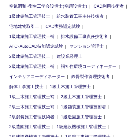
空気調和･衛生工学会設備士(空調設備士)
CAD利用技術者
1級建築施工管理技士
給水装置工事主任技術者
宅地建物取引士
CAD実務認定試験
1級建築施工管理技士補
排水設備工事責任技術者
ATC･AutoCAD技能認定試験
マンション管理士
2級建築施工管理技士
建設業経理士
2級建築施工管理技士補
福祉住環境コーディネーター
インテリアコーディネーター
鉄骨製作管理技術者
解体工事施工技士
1級土木施工管理技士
1級土木施工管理技士補
2級土木施工管理技士
2級土木施工管理技士補
1級舗装施工管理技術者
2級舗装施工管理技術者
1級造園施工管理技士
2級造園施工管理技士
1級建設機械施工管理技士
2級建設機械施工管理技士
1級管工事施工管理技士