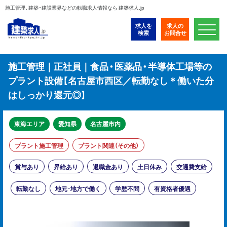
施工管理、建築・建設業界などの転職求人情報なら 建築求人.jp
求人を
求人の
検索
お問合せ
施工管理｜正社員｜食品・医薬品・半導体工場等の
プラント設備【名古屋市西区／転勤なし＊働いた分
はしっかり還元◎】
東海エリア
愛知県
名古屋市内
プラント施工管理
プラント関連（その他）
賞与あり
昇給あり
退職金あり
土日休み
交通費支給
転勤なし
地元･地方で働く
学歴不問
有資格者優遇