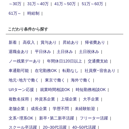
～30万
31万～40万
41万～50万
51万～60万
61万～
時給制
こだわり条件から探す
新着
高収入
賞与あり
昇給あり
帰省費あり
退職金あり
平日休み
土日休み
土日祝休み
ノー残業デーあり
年間休日120日以上
交通費支給
車通勤可能
在宅勤務OK
転勤なし
社員寮・宿舍あり
地元･地方で働く
東京で働く
海外で働く
U/Iターン応援
就業時間相談OK
時短勤務相談OK
複数名採用
外資系企業
上場企業
大手企業
老舗企業
成長企業
学歴不問
未経験歓迎
文系・理系OK
新卒・第二新卒活躍
フリーター活躍
スクール卒活躍
20~30代活躍
40~50代活躍