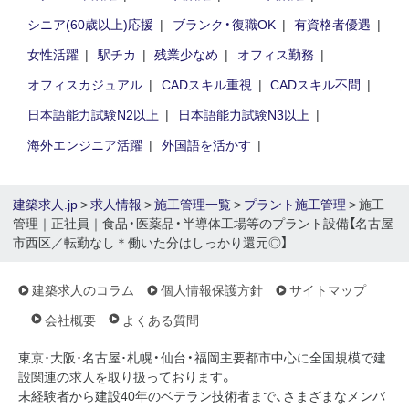
シニア(60歳以上)応援
ブランク・復職OK
有資格者優遇
女性活躍
駅チカ
残業少なめ
オフィス勤務
オフィスカジュアル
CADスキル重視
CADスキル不問
日本語能力試験N2以上
日本語能力試験N3以上
海外エンジニア活躍
外国語を活かす
建築求人.jp
>
求人情報
>
施工管理一覧
>
プラント施工管理
> 施工
管理｜正社員｜食品・医薬品・半導体工場等のプラント設備【名古屋
市西区／転勤なし＊働いた分はしっかり還元◎】
建築求人のコラム
個人情報保護方針
サイトマップ
会社概要
よくある質問
東京･大阪･名古屋･札幌・仙台・福岡主要都市中心に全国規模で建
設関連の求人を取り扱っております。
未経験者から建設40年のベテラン技術者まで、さまざまなメンバ