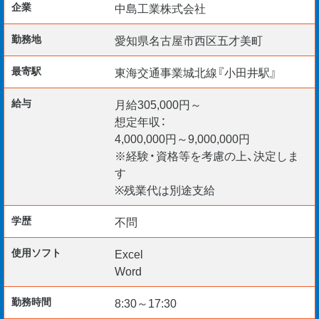
企業
中島工業株式会社
※大手メーカー元請け案件多数
※プロジェクトはチームにて対応し出張対応等も
勤務地
愛知県名古屋市西区五才美町
ございます
最寄駅
東海交通事業城北線『小田井駅』
給与
月給305,000円～
希望がない限りは転勤もなく、腰を据えて働くこ
想定年収：
とができます。
4,000,000円～9,000,000円
※経験・資格等を考慮の上、決定しま
まずはお気軽にお問い合わせください。
す
※残業代は別途支給
学歴
不問
使用ソフト
Excel
Word
勤務時間
8:30～17:30