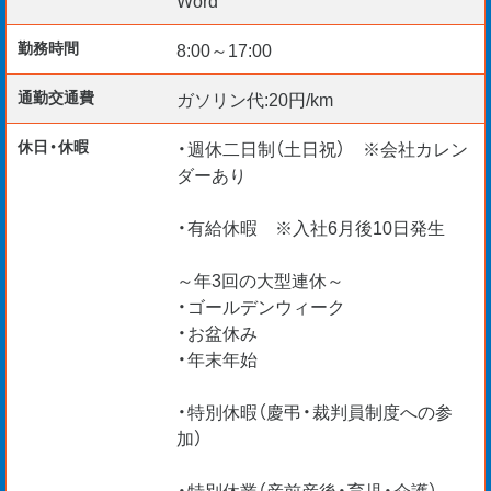
Word
［こんな方が活躍しています］
勤務時間
8:00～17:00
〇大手企業や地元工事会社の出身者
通勤交通費
ガソリン代:20円/km
〇転職先をお探しの方
〇キャリアアップをお考えの方
休日・休暇
・週休二日制（土日祝） ※会社カレン
ダーあり
・有給休暇 ※入社6月後10日発生
ハローワークでお仕事をお探しの方もエントリーくださ
い。
～年3回の大型連休～
・ゴールデンウィーク
・お盆休み
［勤務開始日］
・年末年始
〇即日～相談可
・特別休暇（慶弔・裁判員制度への参
加）
［その他］
・特別休業（産前産後・育児・介護）