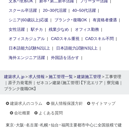
文系・理系OK
新卒・第二新卒活躍
フリーター活躍
スクール卒活躍
20~30代活躍
40~50代活躍
シニア(60歳以上)応援
ブランク・復職OK
有資格者優遇
女性活躍
駅チカ
残業少なめ
オフィス勤務
オフィスカジュアル
CADスキル重視
CADスキル不問
日本語能力試験N2以上
日本語能力試験N3以上
海外エンジニア活躍
外国語を活かす
建築求人.jp
>
求人情報
>
施工管理一覧
>
建築施工管理
> 工事管理
｜原子力発電所｜ゼネコン建築（施工管理）【下北エリア｜寮完備｜
ブランク復職OK】
建築求人のコラム
個人情報保護方針
サイトマップ
会社概要
よくある質問
東京･大阪･名古屋･札幌・仙台・福岡主要都市中心に全国規模で建