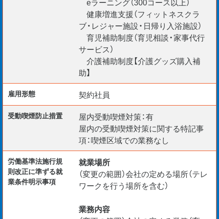
eラーニング（300コース以上）
ますよ！
健康増進支援（フィットネスクラ
ブ・レジャー施設・日帰り入浴施設）
育児補助制度（育児相談・家事代行
サービス）
介護補助制度【介護グッズ購入補
助】
雇用形態
契約社員
受動喫煙防⽌措置
屋内受動喫煙対策：有
屋内の受動喫煙対策に関する特記事
項：喫煙区域での業務なし
労働基準法施行規
就業場所
則改正に準ずる就
（変更の範囲）会社の定める場所（テレ
業条件明示事項
ワークを行う場所を含む）
業務内容