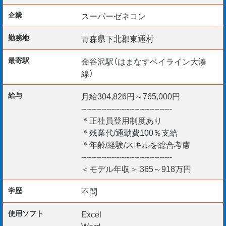
企業
スーパーゼネコン
［優遇資格／歓迎要件］
勤務地
青森県下北郡東通村
管理建築士
最寄駅
金谷沢駅（はまなすベイライン大湊
木造建築士
線）
一・二級建築士
1・2級建築施工管理技士
給与
月給304,826円～765,000円
1・2級建築施工管理技士補
------------------------------------
鉄骨製作管理技術者
＊正社員登用制度あり
＊残業代/通勤費100％支給
鉄筋施工技能士
＊年齢/経験/スキルを総合考慮
解体工事施工技士
------------------------------------
監理技術者（一建施）
＜モデル年収＞ 365～918万円
建築積算士
内装仕上げ施工技能士
学歴
不問
職長教育・安全衛生責任者など
使用ソフト
Excel