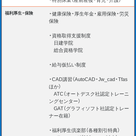
〇マイカー通勤可能
〇希望者には宿舎貸与あり
福利厚生・保険
・健康保険・厚生年金・雇用保険・労災
保険
・資格取得支援制度
ご応募お待ちしています。
日建学院
総合資格学院
＊入社日柔軟に対応
＊給与仮払い制度あり
・給与仮払い制度
＊ご経験・スキルを最大考慮
・CAD講習（AutoCAD・Jw_cad・Tfas
＊リモート面談随時実施中
ほか）
【海外エンジニア応援】
ATC（オートデスク社認定トレーニ
＊Construction Manager /
ングセンター）
＊BIM Manager /
GAT（グラフィソフト社認定トレー
＊CAD Operators etc.
ナー在籍）
VISA 更新サポートいたします。現在、外国籍
・福利厚生倶楽部（各種割引特典）
の社員が100 名以上在籍。安心して活躍でき