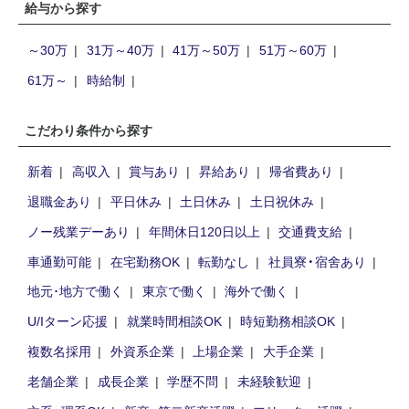
給与から探す
～30万
31万～40万
41万～50万
51万～60万
61万～
時給制
こだわり条件から探す
新着
高収入
賞与あり
昇給あり
帰省費あり
退職金あり
平日休み
土日休み
土日祝休み
ノー残業デーあり
年間休日120日以上
交通費支給
車通勤可能
在宅勤務OK
転勤なし
社員寮・宿舍あり
地元･地方で働く
東京で働く
海外で働く
U/Iターン応援
就業時間相談OK
時短勤務相談OK
複数名採用
外資系企業
上場企業
大手企業
老舗企業
成長企業
学歴不問
未経験歓迎