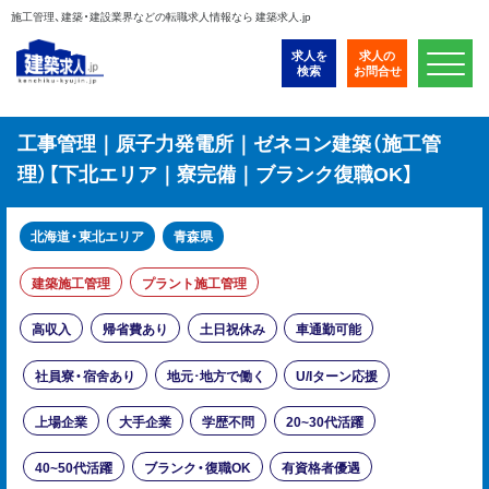
施工管理、建築・建設業界などの転職求人情報なら 建築求人.jp
求人を
求人の
検索
お問合せ
工事管理｜原子力発電所｜ゼネコン建築（施工管
理）【下北エリア｜寮完備｜ブランク復職OK】
北海道・東北エリア
青森県
建築施工管理
プラント施工管理
高収入
帰省費あり
土日祝休み
車通勤可能
社員寮・宿舍あり
地元･地方で働く
U/Iターン応援
上場企業
大手企業
学歴不問
20~30代活躍
40~50代活躍
ブランク・復職OK
有資格者優遇