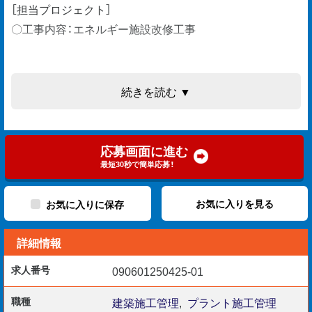
［担当プロジェクト］
〇工事内容：エネルギー施設改修工事
［担当業務］
続きを読む ▼
〇工程管理
〇品質管理
〇安全管理
応募画面に進む
〇写真管理
最短30秒で簡単応募！
〇書類作成
〇検査立ち合いなど
お気に入りを見る
お気に入りに保存
詳細情報
［応募条件］
求人番号
090601250425-01
〇6年以上の現場監督経験
〇PC操作：Excel・Word
職種
建築施工管理
,
プラント施工管理