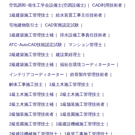
空気調和･衛生工学会設備士(空調設備士)
CAD利用技術者
1級建築施工管理技士
給水装置工事主任技術者
宅地建物取引士
CAD実務認定試験
1級建築施工管理技士補
排水設備工事責任技術者
ATC･AutoCAD技能認定試験
マンション管理士
2級建築施工管理技士
建設業経理士
2級建築施工管理技士補
福祉住環境コーディネーター
インテリアコーディネーター
鉄骨製作管理技術者
解体工事施工技士
1級土木施工管理技士
1級土木施工管理技士補
2級土木施工管理技士
2級土木施工管理技士補
1級舗装施工管理技術者
2級舗装施工管理技術者
1級造園施工管理技士
2級造園施工管理技士
1級建設機械施工管理技士
2級建設機械施工管理技士
1級管工事施工管理技士