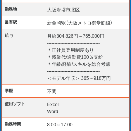
管理建築士
勤務地
大阪府堺市北区
木造建築士
最寄駅
新金岡駅（大阪メトロ御堂筋線）
一・二級建築士
1・2級建築施工管理技士
給与
月給304,826円～765,000円
1・2級建築施工管理技士補
------------------------------------
監理技術者（一建施）
＊正社員登用制度あり
建築積算士など
＊残業代/通勤費100％支給
＊年齢/経験/スキルを総合考慮
------------------------------------
＜モデル年収＞ 365～918万円
＜求める人物像＞
ゼネコンや地元工事会社の出身者
学歴
不問
大きなプロジェクトに参画したい方
使用ソフト
Excel
Word
【こんな方もぜひ！】
勤務時間
8:00～17:00
・今の職場でスキルが活かせていないと感じる方