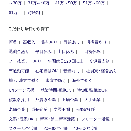
～30万
31万～40万
41万～50万
51万～60万
61万～
時給制
こだわり条件から探す
新着
高収入
賞与あり
昇給あり
帰省費あり
退職金あり
平日休み
土日休み
土日祝休み
ノー残業デーあり
年間休日120日以上
交通費支給
車通勤可能
在宅勤務OK
転勤なし
社員寮・宿舍あり
地元･地方で働く
東京で働く
海外で働く
U/Iターン応援
就業時間相談OK
時短勤務相談OK
複数名採用
外資系企業
上場企業
大手企業
老舗企業
成長企業
学歴不問
未経験歓迎
文系・理系OK
新卒・第二新卒活躍
フリーター活躍
スクール卒活躍
20~30代活躍
40~50代活躍