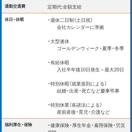
通勤交通費
定期代:全額支給
・収入アップを図りたい方
・転職回数の多さがネックになると感じている方
休日・休暇
・週休二日制（土日祝）
会社カレンダーに準拠
詳細はお気軽にお問合せ下さい。
・大型連休
ゴールデンウィーク・夏季・冬季
＊入社日柔軟に対応
・有給休暇
＊給与仮払い制度あり
入社半年後10日発生～最大20日
＊ご経験・スキルを最大考慮
＊リモート面談随時実施中
・特別休暇（就業規則による）
結婚・出産・死亡など慶事弔事
【海外エンジニア応援】
・特別休業（各諸法による）
＊Construction Manager
産前産後・育児・介護など
＊BIM Manager
＊CAD Operators etc.
福利厚生・保険
・健康保険・厚生年金・雇用保険・労災
VISA更新サポートいたします。
保険