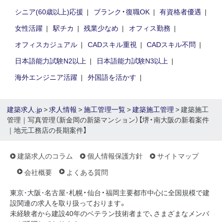
シニア(60歳以上)応援
ブランク・復職OK
有資格者優遇
女性活躍
駅チカ
残業少なめ
オフィス勤務
オフィスカジュアル
CADスキル重視
CADスキル不問
日本語能力試験N2以上
日本語能力試験N3以上
海外エンジニア活躍
外国語を活かす
建築求人.jp
>
求人情報
>
施工管理一覧
>
建築施工管理
> 建築施工
管理｜写真管理（新金岡の新築マンション）【堺・南大阪の新着案件
｜地元工務店の長期案件】
建築求人のコラム
個人情報保護方針
サイトマップ
会社概要
よくある質問
東京･大阪･名古屋･札幌・仙台・福岡主要都市中心に全国規模で建
設関連の求人を取り扱っております。
未経験者から建設40年のベテラン技術者まで、さまざまなメンバ