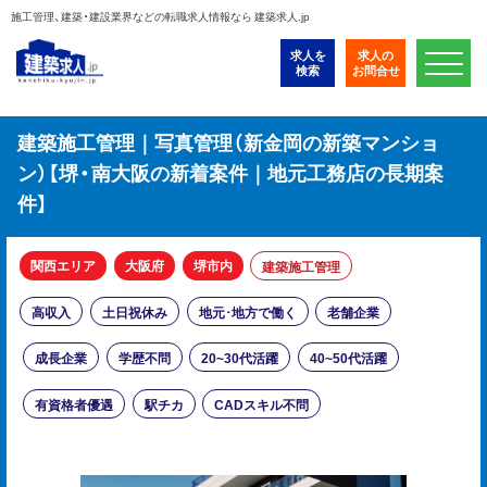
施工管理、建築・建設業界などの転職求人情報なら 建築求人.jp
求人を
求人の
検索
お問合せ
建築施工管理｜写真管理（新金岡の新築マンショ
ン）【堺・南大阪の新着案件｜地元工務店の長期案
件】
関西エリア
大阪府
堺市内
建築施工管理
高収入
土日祝休み
地元･地方で働く
老舗企業
成長企業
学歴不問
20~30代活躍
40~50代活躍
有資格者優遇
駅チカ
CADスキル不問