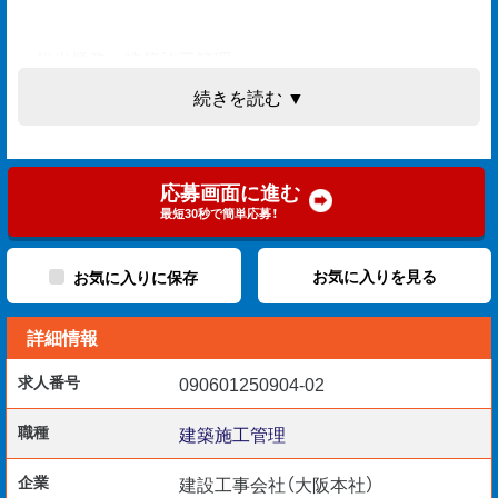
＜担当業務＞建築施工管理
安全管理
続きを読む ▼
品質管理
工程管理
写真管理
応募画面に進む
書類作成
最短30秒で簡単応募！
協力会社対応など
お気に入りを見る
お気に入りに保存
詳細情報
【応募条件】
実務経験3年以上
求人番号
090601250904-02
PCスキル： Excel・word
職種
建築施工管理
企業
建設工事会社（大阪本社）
＜優遇資格＞