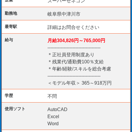
スーパーゼネコン
1・2級舗装施工管理技術者
1・2級造園施工管理技士
勤務地
岐阜県中津川市
1・2級建築機械施工管理技士
最寄駅
詳細はお問合せください
監理技術者（一土施）
技術士・技術士補
給与
月給304,826円～765,000円
測量士・測量士補
------------------------------------
推進工事技士
＊正社員登用制度あり
RCCMなど
＊残業代/通勤費100％支給
＊年齢/経験/スキルを総合考慮
------------------------------------
＜モデル年収＞ 365～918万円
【その他】
宿舎貸与可能
学歴
不問
マイカー通勤も可能です。
使用ソフト
AutoCAD
Excel
Word
ご興味のある方からのご応募をお待ちしております。