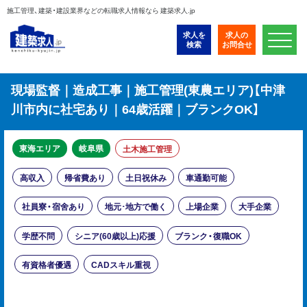
施工管理、建築・建設業界などの転職求人情報なら 建築求人.jp
求人を
求人の
検索
お問合せ
現場監督｜造成工事｜施工管理(東農エリア)【中津
川市内に社宅あり｜64歳活躍｜ブランクOK】
東海エリア
岐阜県
土木施工管理
高収入
帰省費あり
土日祝休み
車通勤可能
社員寮・宿舍あり
地元･地方で働く
上場企業
大手企業
学歴不問
シニア(60歳以上)応援
ブランク・復職OK
有資格者優遇
CADスキル重視