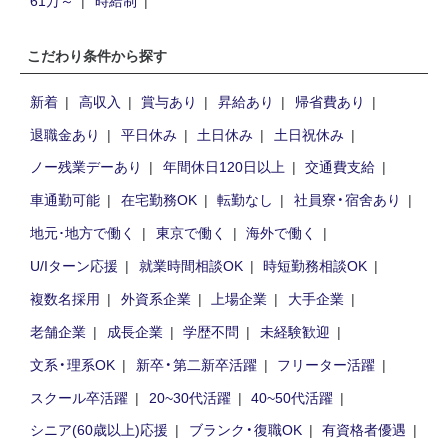
61万～
時給制
こだわり条件から探す
新着
高収入
賞与あり
昇給あり
帰省費あり
退職金あり
平日休み
土日休み
土日祝休み
ノー残業デーあり
年間休日120日以上
交通費支給
車通勤可能
在宅勤務OK
転勤なし
社員寮・宿舍あり
地元･地方で働く
東京で働く
海外で働く
U/Iターン応援
就業時間相談OK
時短勤務相談OK
複数名採用
外資系企業
上場企業
大手企業
老舗企業
成長企業
学歴不問
未経験歓迎
文系・理系OK
新卒・第二新卒活躍
フリーター活躍
スクール卒活躍
20~30代活躍
40~50代活躍
シニア(60歳以上)応援
ブランク・復職OK
有資格者優遇