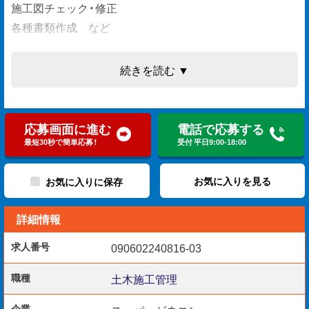
施工図チェック・修正
各種書類作成 など
続きを読む ▼
【応募資格】
現場監督の経験が13年以上ある方
CADスキル（オートCAD）
応募画面に進む
電話で応募する
60歳以上の方（省令3号ニ）
最短30秒で簡単応募！
受付 平日9:00-18:00
お気に入りを見る
お気に入りに保存
【採用予定日】
詳細情報
即日～3ヵ月以内
求人番号
090602240816-03
【活かせる資格】
職種
土木施工管理
1・2級土木施工管理技士
企業