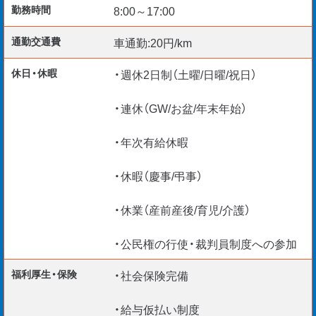
勤務時間
8:00～17:00
通勤交通費
車通勤:20円/km
給与仮払い制度アリ
資格取得支援制度アリ
休日・休暇
・週休2日制（土曜/日曜/祝日）
リモート面談 随時実施中
TEL ・WEB ・チャットで応募受付中
・連休（GW/お盆/年末年始）
・年次有給休暇
国内外不問 海外エンジニア応援
（Construction Manager / BIM Manager etc.）
・休暇（慶事/弔事）
【VISA対応】
・休業（産前産後/育児/介護）
外国籍の社員が80名以上在籍しております。
・公民権の行使・裁判員制度への参加
就労ビザの更新もサポートいたしますので、
外国籍のエンジニアも安心してご活躍頂けますよ！
福利厚生・保険
・社会保険完備
・給与仮払い制度