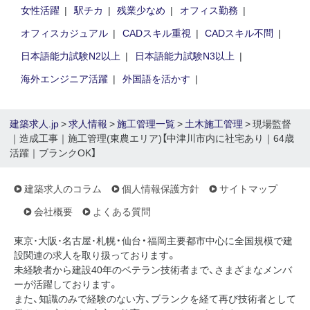
女性活躍
駅チカ
残業少なめ
オフィス勤務
オフィスカジュアル
CADスキル重視
CADスキル不問
日本語能力試験N2以上
日本語能力試験N3以上
海外エンジニア活躍
外国語を活かす
建築求人.jp
>
求人情報
>
施工管理一覧
>
土木施工管理
> 現場監督
｜造成工事｜施工管理(東農エリア)【中津川市内に社宅あり｜64歳
活躍｜ブランクOK】
建築求人のコラム
個人情報保護方針
サイトマップ
会社概要
よくある質問
東京･大阪･名古屋･札幌・仙台・福岡主要都市中心に全国規模で建
設関連の求人を取り扱っております。
未経験者から建設40年のベテラン技術者まで、さまざまなメンバ
ーが活躍しております。
また、知識のみで経験のない方、ブランクを経て再び技術者として