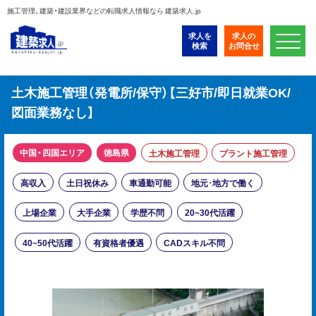
施工管理、建築・建設業界などの転職求人情報なら 建築求人.jp
求人を
求人の
検索
お問合せ
土木施工管理（発電所/保守）【三好市/即日就業OK/
図面業務なし】
中国・四国エリア
徳島県
土木施工管理
プラント施工管理
高収入
土日祝休み
車通勤可能
地元･地方で働く
上場企業
大手企業
学歴不問
20~30代活躍
40~50代活躍
有資格者優遇
CADスキル不問