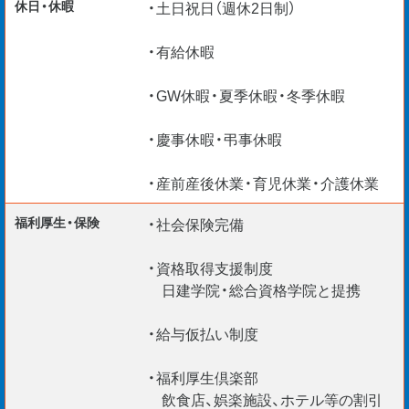
休日・休暇
・土日祝日（週休2日制）
＊入社日柔軟に対応
＊給与仮払い制度あり
・有給休暇
＊ご経験・スキルを最大考慮
・GW休暇・夏季休暇・冬季休暇
＊リモート面談随時実施中
【海外エンジニア応援】
・慶事休暇・弔事休暇
＊Construction Manager /
＊BIM Manager /
・産前産後休業・育児休業・介護休業
＊CAD Operators etc.
福利厚生・保険
・社会保険完備
VISA 更新サポートいたします。現在、外国籍
の社員が100 名以上在籍。安心して活躍でき
・資格取得支援制度
ますよ！
日建学院・総合資格学院と提携
・給与仮払い制度
・福利厚生倶楽部
飲食店、娯楽施設、ホテル等の割引