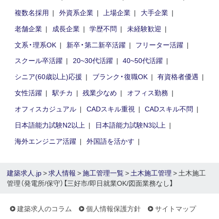
複数名採用
外資系企業
上場企業
大手企業
老舗企業
成長企業
学歴不問
未経験歓迎
文系・理系OK
新卒・第二新卒活躍
フリーター活躍
スクール卒活躍
20~30代活躍
40~50代活躍
シニア(60歳以上)応援
ブランク・復職OK
有資格者優遇
女性活躍
駅チカ
残業少なめ
オフィス勤務
オフィスカジュアル
CADスキル重視
CADスキル不問
日本語能力試験N2以上
日本語能力試験N3以上
海外エンジニア活躍
外国語を活かす
建築求人.jp
>
求人情報
>
施工管理一覧
>
土木施工管理
> 土木施工
管理（発電所/保守）【三好市/即日就業OK/図面業務なし】
建築求人のコラム
個人情報保護方針
サイトマップ