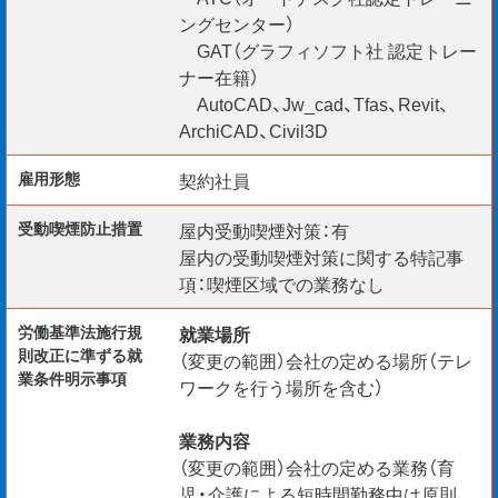
ングセンター）
GAT（グラフィソフト社 認定トレー
ナー在籍）
AutoCAD、Jw_cad、Tfas、Revit、
ArchiCAD、Civil3D
雇用形態
契約社員
受動喫煙防⽌措置
屋内受動喫煙対策：有
屋内の受動喫煙対策に関する特記事
項：喫煙区域での業務なし
労働基準法施行規
就業場所
則改正に準ずる就
（変更の範囲）会社の定める場所（テレ
業条件明示事項
ワークを行う場所を含む）
業務内容
（変更の範囲）会社の定める業務（育
児・介護による短時間勤務中は原則、