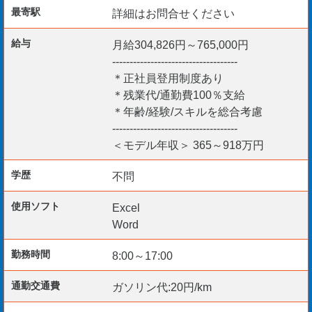
最寄駅
詳細はお問合せください
1・2級建設機械施工管理技士
監理技術者（一土施）
給与
月給304,826円～765,000円
技術士・技術士補
------------------------------------
測量士・測量士補
＊正社員登用制度あり
コンクリート圧送施工技能士
＊残業代/通勤費100％支給
＊年齢/経験/スキルを総合考慮
コンクリート技士
------------------------------------
ダム管理士
＜モデル年収＞ 365～918万円
職長・安全衛生責任者など
学歴
不問
使用ソフト
Excel
【その他】
Word
マイカー通勤可能です。
勤務時間
8:00～17:00
通勤交通費
ガソリン代:20円/km
ご応募お待ちしております。