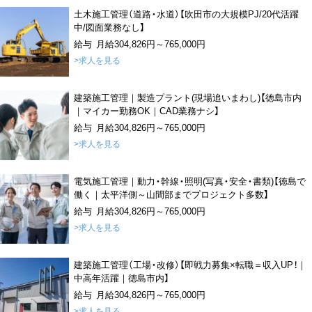
土木施工管理（道路・水道）【吹田市の大規模PJ/20代活躍
中/図面業務なし】
給与 月給304,826円～765,000円
>求人を見る
建築施工管理｜製造プラント(現場追いまわし)【徳島市内
｜マイカー勤務OK｜CAD業務ナシ】
給与 月給304,826円～765,000円
>求人を見る
電気施工管理｜動力・幹線・照明(写真・安全・書類)【徳島で
働く｜太平洋側～山間部までプロジェクト多数】
給与 月給304,826円～765,000円
>求人を見る
建築施工管理（工場・改修）【即戦力募集×転職＝収入UP！｜
中高年活躍｜徳島市内】
給与 月給304,826円～765,000円
>求人を見る