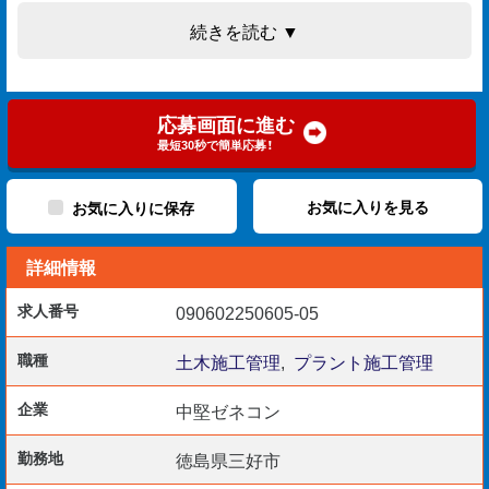
各種書類作成 など
続きを読む ▼
【応募資格】
応募画面に進む
現場監督の経験が6年以上ある方
最短30秒で簡単応募！
PCスキル（Word/Excel）
お気に入りを見る
お気に入りに保存
詳細情報
【採用予定日】
即日～3ヵ月以内
求人番号
090602250605-05
職種
土木施工管理
,
プラント施工管理
【活かせる資格】
企業
中堅ゼネコン
1・2級土木施工管理技士
1・2級舗装施工管理技術者
勤務地
徳島県三好市
1・2級造園施工管理技士