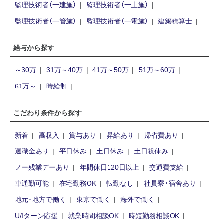
監理技術者（一建施）
監理技術者（一土施）
監理技術者（一管施）
監理技術者（一電施）
建築積算士
給与から探す
～30万
31万～40万
41万～50万
51万～60万
61万～
時給制
こだわり条件から探す
新着
高収入
賞与あり
昇給あり
帰省費あり
退職金あり
平日休み
土日休み
土日祝休み
ノー残業デーあり
年間休日120日以上
交通費支給
車通勤可能
在宅勤務OK
転勤なし
社員寮・宿舍あり
地元･地方で働く
東京で働く
海外で働く
U/Iターン応援
就業時間相談OK
時短勤務相談OK