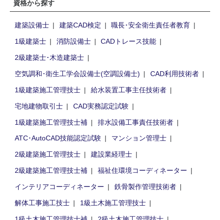
資格から探す
建築設備士
建築CAD検定
職長･安全衛生責任者教育
1級建築士
消防設備士
CADトレース技能
2級建築士･木造建築士
空気調和･衛生工学会設備士(空調設備士)
CAD利用技術者
1級建築施工管理技士
給水装置工事主任技術者
宅地建物取引士
CAD実務認定試験
1級建築施工管理技士補
排水設備工事責任技術者
ATC･AutoCAD技能認定試験
マンション管理士
2級建築施工管理技士
建設業経理士
2級建築施工管理技士補
福祉住環境コーディネーター
インテリアコーディネーター
鉄骨製作管理技術者
解体工事施工技士
1級土木施工管理技士
1級土木施工管理技士補
2級土木施工管理技士