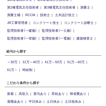
第2種電気主任技術者
第3種電気主任技術者
測量士
測量士補
RCCM
技術士
土木設計技士
JR工事管理者
コンクリート技士
コンクリート診断士
監理技術者（一建施）
監理技術者（一土施）
監理技術者（一管施）
監理技術者（一電施）
建築積算士
給与から探す
～30万
31万～40万
41万～50万
51万～60万
61万～
時給制
こだわり条件から探す
新着
高収入
賞与あり
昇給あり
帰省費あり
退職金あり
平日休み
土日休み
土日祝休み