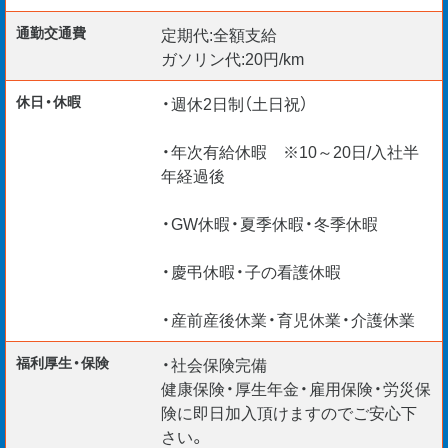
〇転職先をお探しの方
通勤交通費
定期代:全額支給
〇キャリアアップをお考えの方
ガソリン代:20円/km
休日・休暇
・週休2日制（土日祝）
［勤務開始日］
・年次有給休暇 ※10～20日/入社半
〇即日～相談可
年経過後
・GW休暇・夏季休暇・冬季休暇
［その他］
〇マイカー通勤可能
・慶弔休暇・子の看護休暇
〇希望者には宿舎貸与あり
・産前産後休業・育児休業・介護休業
福利厚生・保険
・社会保険完備
ご応募お待ちしています。
健康保険・厚生年金・雇用保険・労災保
険に即日加入頂けますのでご安心下
＊入社日柔軟に対応
さい。