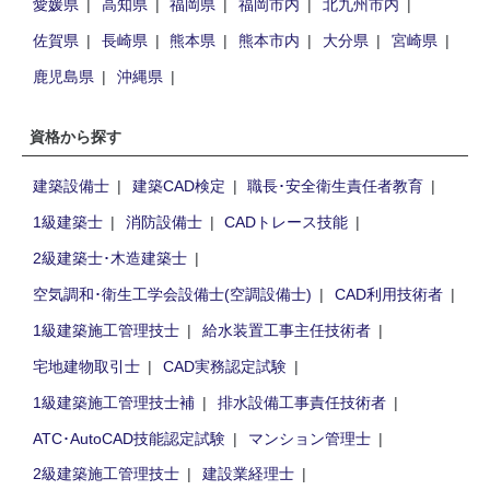
愛媛県
高知県
福岡県
福岡市内
北九州市内
佐賀県
長崎県
熊本県
熊本市内
大分県
宮崎県
鹿児島県
沖縄県
資格から探す
建築設備士
建築CAD検定
職長･安全衛生責任者教育
1級建築士
消防設備士
CADトレース技能
2級建築士･木造建築士
空気調和･衛生工学会設備士(空調設備士)
CAD利用技術者
1級建築施工管理技士
給水装置工事主任技術者
宅地建物取引士
CAD実務認定試験
1級建築施工管理技士補
排水設備工事責任技術者
ATC･AutoCAD技能認定試験
マンション管理士
2級建築施工管理技士
建設業経理士