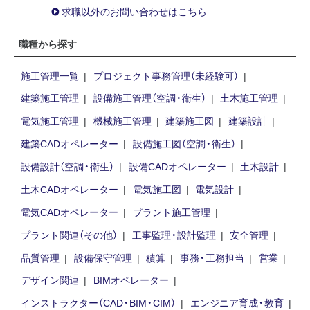
求職以外のお問い合わせはこちら
職種から探す
施工管理一覧
プロジェクト事務管理（未経験可）
建築施工管理
設備施工管理（空調・衛生）
土木施工管理
電気施工管理
機械施工管理
建築施工図
建築設計
建築CADオペレーター
設備施工図（空調・衛生）
設備設計（空調・衛生）
設備CADオペレーター
土木設計
土木CADオペレーター
電気施工図
電気設計
電気CADオペレーター
プラント施工管理
プラント関連（その他）
工事監理・設計監理
安全管理
品質管理
設備保守管理
積算
事務・工務担当
営業
デザイン関連
BIMオペレーター
インストラクター（CAD・BIM・CIM）
エンジニア育成・教育