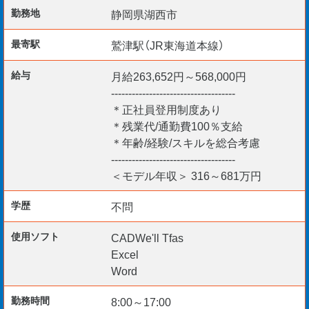
勤務地
静岡県湖西市
最寄駅
鷲津駅（JR東海道本線）
［優遇資格／歓迎要件］
1・2級電気工事施工管理技士
給与
月給263,652円～568,000円
1・2級電気工事施工管理技士補
------------------------------------
1・2級電気通信工事施工管理技士
＊正社員登用制度あり
監理技術者（一電施）
＊残業代/通勤費100％支給
＊年齢/経験/スキルを総合考慮
第1・2・3種電気主任技術者
------------------------------------
電気通信主任技術者
＜モデル年収＞ 316～681万円
第一・二種電気工事士
建築設備士
学歴
不問
計装士 など
使用ソフト
CADWe'll Tfas
Excel
Word
［こんな方が活躍しています］
〇大手企業や地場工事会社の出身者
勤務時間
8:00～17:00