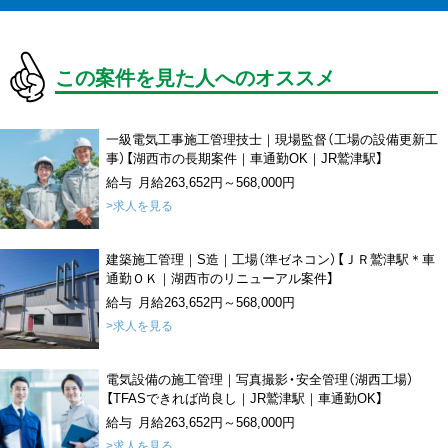
この案件を見た人へのオススメ
一級電気工事施工管理技士｜現場監督（工場の設備更新工
事）【湖西市の長期案件｜車通勤OK｜JR鷲津駅】
給与 月給263,652円～568,000円
>求人を見る
建築施工管理｜S造｜工場（準ゼネコン）【ＪＲ鷲津駅＊車
通勤ＯＫ｜湖西市のリニューアル案件】
給与 月給263,652円～568,000円
>求人を見る
電気設備の施工管理｜写真撮影・安全管理（湖西工場）
【TFASできれば尚良し｜JR鷲津駅｜車通勤OK】
給与 月給263,652円～568,000円
>求人を見る