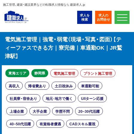
施工管理、建築・建設業界などの転職求人情報なら 建築求人.jp
求人を
求人の
検索
お問合せ
電気施工管理｜強電・弱電（現場・写真・図面）【テ
ィーファスできる方｜寮完備｜車通勤OK｜JR鷲
津駅】
東海エリア
静岡県
電気施工管理
プラント施工管理
高収入
帰省費あり
土日祝休み
車通勤可能
社員寮・宿舍あり
地元･地方で働く
U/Iターン応援
上場企業
大手企業
学歴不問
20~30代活躍
40~50代活躍
有資格者優遇
CADスキル重視