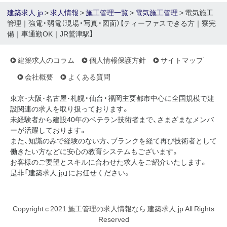
建築求人.jp
>
求人情報
>
施工管理一覧
>
電気施工管理
> 電気施工
管理｜強電・弱電（現場・写真・図面）【ティーファスできる方｜寮完
備｜車通勤OK｜JR鷲津駅】
建築求人のコラム
個人情報保護方針
サイトマップ
会社概要
よくある質問
東京･大阪･名古屋･札幌・仙台・福岡主要都市中心に全国規模で建
設関連の求人を取り扱っております。
未経験者から建設40年のベテラン技術者まで、さまざまなメンバ
ーが活躍しております。
また、知識のみで経験のない方、ブランクを経て再び技術者として
働きたい方などに安心の教育システムもございます。
お客様のご要望とスキルに合わせた求人をご紹介いたします。
是非「建築求人.jp」にお任せください。
Copyright c 2021 施工管理の求人情報なら 建築求人.jp All Rights
Reserved