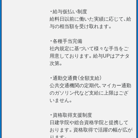
＊給与仮払い制度あり
・給与仮払い制度
＊ご経験・スキルを最大考慮
給料日以前に働いた実績に応じて、給
＊リモート面談随時実施中
与の相当額を受け取れます。
【海外エンジニア応援】
・各種手当完備
＊Construction Manager
社内規定に基づいて様々な手当をご
用意しております。給与UPはアナタ
＊BIM Manager
次第。
＊CAD Operators etc.
VISA更新サポートいたします。
・通勤交通費（全額支給）
現在、外国籍の社員が100 名以上在籍。
公共交通機関の定期代、マイカー通勤
安心して活躍できますよ！
のガソリン代など支給に上限はござ
いません。
・資格取得支援制度
日建学院や総合資格学院と提携して
おります。資格取得で活躍の幅が広が
ります。