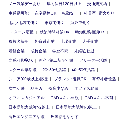
ノー残業デーあり
年間休日120日以上
交通費支給
車通勤可能
在宅勤務OK
転勤なし
社員寮・宿舍あり
地元･地方で働く
東京で働く
海外で働く
U/Iターン応援
就業時間相談OK
時短勤務相談OK
複数名採用
外資系企業
上場企業
大手企業
老舗企業
成長企業
学歴不問
未経験歓迎
文系・理系OK
新卒・第二新卒活躍
フリーター活躍
スクール卒活躍
20~30代活躍
40~50代活躍
シニア(60歳以上)応援
ブランク・復職OK
有資格者優遇
女性活躍
駅チカ
残業少なめ
オフィス勤務
オフィスカジュアル
CADスキル重視
CADスキル不問
日本語能力試験N2以上
日本語能力試験N3以上
海外エンジニア活躍
外国語を活かす