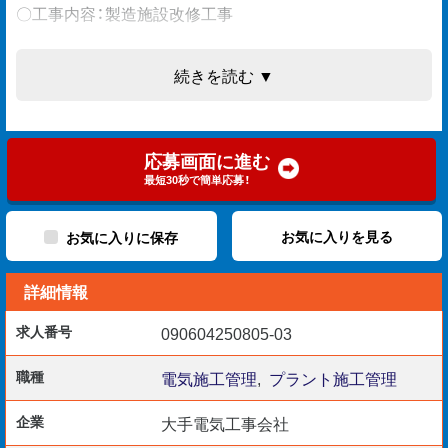
〇工事内容：製造施設改修工事
続きを読む ▼
［担当業務］
〇工程管理
〇品質管理
応募画面に進む
〇安全管理
最短30秒で簡単応募！
〇写真管理
〇書類作成
お気に入りを見る
お気に入りに保存
〇施工図修正
詳細情報
求人番号
090604250805-03
［応募条件］
〇4年以上の現場監督経験
職種
電気施工管理
,
プラント施工管理
〇PC操作：Excel・Word
企業
大手電気工事会社
〇CADスキル：Tfas