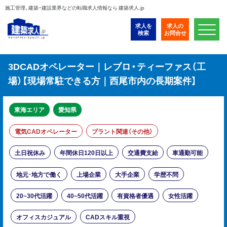
施工管理、建築・建設業界などの転職求人情報なら 建築求人.jp
求人を
求人の
検索
お問合せ
3DCADオペレーター｜レブロ・ティーファス（工
場）【現場常駐できる方｜西尾市内の長期案件】
東海エリア
愛知県
電気CADオペレーター
プラント関連（その他）
土日祝休み
年間休日120日以上
交通費支給
車通勤可能
地元･地方で働く
上場企業
大手企業
学歴不問
20~30代活躍
40~50代活躍
有資格者優遇
女性活躍
オフィスカジュアル
CADスキル重視