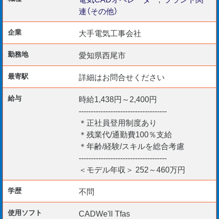
連（その他）
＜勤務開始日＞
企業
大手電気工事会社
・即日～3ヵ月以内（応相談）
勤務地
愛知県西尾市
最寄駅
詳細はお問合せください
＜こんな方を歓迎します＞
・ゼネコンや地場工事会社の出身者
給与
時給1,438円～2,400円
・更なるレベルアップをお考えの方
------------------------------------
・U/Iターンで働きたい方
＊正社員登用制度あり
＊残業代/通勤費100％支給
＊年齢/経験/スキルを総合考慮
------------------------------------
＜その他＞
＜モデル年収＞ 252～460万円
マイカー通勤可能です。
学歴
不問
使用ソフト
CADWe'll Tfas
ご応募お待ちしております。