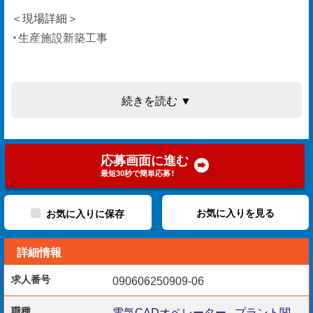
＜現場詳細＞
・生産施設新築工事
＜担当業務＞
続きを読む ▼
・図面作成、修正
・干渉チェック
・書類作成
応募画面に進む
・電話応対など
最短30秒で簡単応募！
お気に入りを見る
お気に入りに保存
＜応募条件＞
詳細情報
・上記業務を4年以上経験した方
・CADスキル（Rebro・Tfas）
求人番号
090606250909-06
・PCスキル（Excel・Word）
職種
電気CADオペレーター
,
プラント関