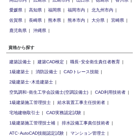
愛媛県
高知県
福岡県
福岡市内
北九州市内
佐賀県
長崎県
熊本県
熊本市内
大分県
宮崎県
鹿児島県
沖縄県
資格から探す
建築設備士
建築CAD検定
職長･安全衛生責任者教育
1級建築士
消防設備士
CADトレース技能
2級建築士･木造建築士
空気調和･衛生工学会設備士(空調設備士)
CAD利用技術者
1級建築施工管理技士
給水装置工事主任技術者
宅地建物取引士
CAD実務認定試験
1級建築施工管理技士補
排水設備工事責任技術者
ATC･AutoCAD技能認定試験
マンション管理士