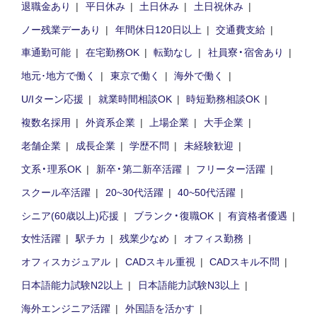
退職金あり
平日休み
土日休み
土日祝休み
ノー残業デーあり
年間休日120日以上
交通費支給
車通勤可能
在宅勤務OK
転勤なし
社員寮・宿舍あり
地元･地方で働く
東京で働く
海外で働く
U/Iターン応援
就業時間相談OK
時短勤務相談OK
複数名採用
外資系企業
上場企業
大手企業
老舗企業
成長企業
学歴不問
未経験歓迎
文系・理系OK
新卒・第二新卒活躍
フリーター活躍
スクール卒活躍
20~30代活躍
40~50代活躍
シニア(60歳以上)応援
ブランク・復職OK
有資格者優遇
女性活躍
駅チカ
残業少なめ
オフィス勤務
オフィスカジュアル
CADスキル重視
CADスキル不問
日本語能力試験N2以上
日本語能力試験N3以上
海外エンジニア活躍
外国語を活かす