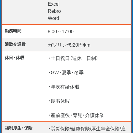
Excel
Rebro
＊来社不要のリモート面談実施中
Word
＊資格取得支援制度あり（建築士資格など）
勤務時間
8:00～17:00
＊CAD・BIMスキルアップ支援
＊給与仮払い制度あり
通勤交通費
ガソリン代:20円/km
【For Foreign Engineers】
休日・休暇
・土日祝日（週休二日制）
（Construction Manager / BIM Manager / CAD Operators
・GW・夏季・冬季
etc.）
＊VISA Support OK！
・年次有給休暇
現在、外国籍の社員が100 名以上在籍。
安心してご活躍いただけますよ！
・慶弔休暇
・産前産後・育児・介護休業
福利厚生・保険
・労災保険/健康保険/厚生年金保険/雇