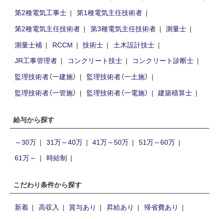
第2種電気工事士
第1種電気主任技術者
第2種電気主任技術者
第3種電気主任技術者
測量士
測量士補
RCCM
技術士
土木設計技士
JR工事管理者
コンクリート技士
コンクリート診断士
監理技術者（一建施）
監理技術者（一土施）
監理技術者（一管施）
監理技術者（一電施）
建築積算士
給与から探す
～30万
31万～40万
41万～50万
51万～60万
61万～
時給制
こだわり条件から探す
新着
高収入
賞与あり
昇給あり
帰省費あり