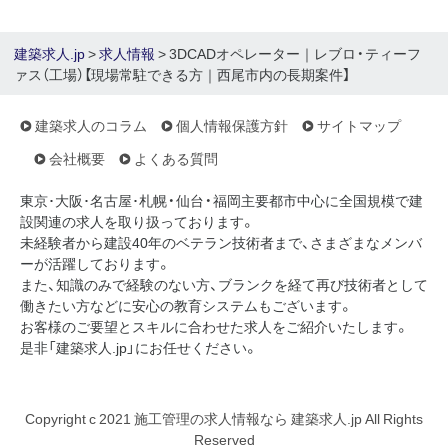
建築求人.jp
>
求人情報
> 3DCADオペレーター｜レブロ・ティーフ
ァス（工場）【現場常駐できる方｜西尾市内の長期案件】
建築求人のコラム
個人情報保護方針
サイトマップ
会社概要
よくある質問
東京･大阪･名古屋･札幌・仙台・福岡主要都市中心に全国規模で建
設関連の求人を取り扱っております。
未経験者から建設40年のベテラン技術者まで、さまざまなメンバ
ーが活躍しております。
また、知識のみで経験のない方、ブランクを経て再び技術者として
働きたい方などに安心の教育システムもございます。
お客様のご要望とスキルに合わせた求人をご紹介いたします。
是非「建築求人.jp」にお任せください。
Copyright c 2021 施工管理の求人情報なら 建築求人.jp All Rights
Reserved