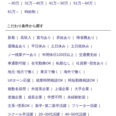
～30万
31万～40万
41万～50万
51万～60万
61万～
時給制
こだわり条件から探す
新着
高収入
賞与あり
昇給あり
帰省費あり
退職金あり
平日休み
土日休み
土日祝休み
ノー残業デーあり
年間休日120日以上
交通費支給
車通勤可能
在宅勤務OK
転勤なし
社員寮・宿舍あり
地元･地方で働く
東京で働く
海外で働く
U/Iターン応援
就業時間相談OK
時短勤務相談OK
複数名採用
外資系企業
上場企業
大手企業
老舗企業
成長企業
学歴不問
未経験歓迎
文系・理系OK
新卒・第二新卒活躍
フリーター活躍
スクール卒活躍
20~30代活躍
40~50代活躍