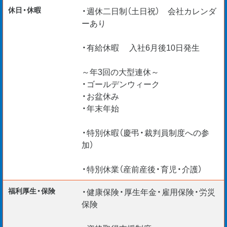
・1級建築施工管理技士
休日・休暇
・週休二日制（土日祝） 会社カレンダ
・2級建築施工管理技士
ーあり
・1級建築施工管理技士補
・有給休暇 入社6月後10日発生
・2級建築施工管理技士補
～年3回の大型連休～
・Officeソフト／エクセル・ワード
・ゴールデンウィーク
・お盆休み
・20〜30代が活躍中
・年末年始
・設備、電気の簡単な知識があると尚良
・特別休暇（慶弔・裁判員制度への参
加）
多くの方からのご応募をお待ちしております。
・特別休業（産前産後・育児・介護）
福利厚生・保険
・健康保険・厚生年金・雇用保険・労災
保険
給与仮払い制度アリ
資格取得支援制度アリ