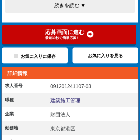
続きを読む ▼
RC造,S造の小口から大規模な修繕工事を扱っておりま
す。
希望やスキルに合わせて現場を選定していきます。
応募画面に進む
最短30秒で簡単応募！
（担当職種・業務内容） 内装工事、外装工事
お気に入りを見る
お気に入りに保存
・施工管理（建築工事）/現場監督
詳細情報
・安全管理、工程管理、品質管理、書類作成など
求人番号
091201241107-03
・港区、千代田区、中央区、新宿区、江東区、品川区、渋谷区な
どで就業をお考えの方は必見です
職種
建築施工管理
企業
財団法人
（通勤手段）
勤務地
東京都港区
・公共交通機関定期代/バス・電車