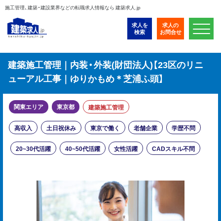
施工管理、建築・建設業界などの転職求人情報なら 建築求人.jp
求人を
求人の
検索
お問合せ
建築施工管理｜内装・外装(財団法人)【23区のリニ
ューアル工事｜ゆりかもめ＊芝浦ふ頭】
関東エリア
東京都
建築施工管理
高収入
土日祝休み
東京で働く
老舗企業
学歴不問
20~30代活躍
40~50代活躍
女性活躍
CADスキル不問