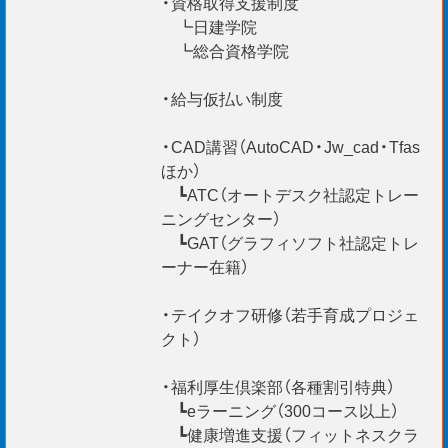
・資格取得支援制度
リモート面談 随時実施中
┗日建学院
TEL ・WEB ・チャットで応募受付中
┗総合資格学院
・給与仮払い制度
国内外不問 海外エンジニア応援
・CAD講習（AutoCAD・Jw_cad・Tfas
（Construction Manager / BIM Manager etc.）
ほか）
┗ATC（オートデスク社認定トレー
【VISA対応】
ニングセンター）
外国籍の社員が80名以上在籍しております。
┗GAT（グラフィソフト社認定トレ
就労ビザの更新もサポートいたしますので、
ーナー在籍）
外国籍のエンジニアも安心してご活躍頂けますよ！
・テイクオフ研修（若手育成プロジェ
クト）
・福利厚生倶楽部（各種割引特典）
┗eラーニング（300コース以上）
┗健康増進支援（フィットネスクラ