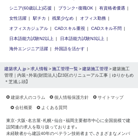
シニア(60歳以上)応援
ブランク・復職OK
有資格者優遇
女性活躍
駅チカ
残業少なめ
オフィス勤務
オフィスカジュアル
CADスキル重視
CADスキル不問
日本語能力試験N2以上
日本語能力試験N3以上
海外エンジニア活躍
外国語を活かす
建築求人.jp
>
求人情報
>
施工管理一覧
>
建築施工管理
> 建築施工
管理｜内装・外装(財団法人)【23区のリニューアル工事｜ゆりかもめ
＊芝浦ふ頭】
建築求人のコラム
個人情報保護方針
サイトマップ
会社概要
よくある質問
東京･大阪･名古屋･札幌・仙台・福岡主要都市中心に全国規模で建
設関連の求人を取り扱っております。
未経験者から建設40年のベテラン技術者まで、さまざまなメンバ