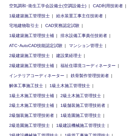
空気調和･衛生工学会設備士(空調設備士)
CAD利用技術者
1級建築施工管理技士
給水装置工事主任技術者
宅地建物取引士
CAD実務認定試験
1級建築施工管理技士補
排水設備工事責任技術者
ATC･AutoCAD技能認定試験
マンション管理士
2級建築施工管理技士
建設業経理士
2級建築施工管理技士補
福祉住環境コーディネーター
インテリアコーディネーター
鉄骨製作管理技術者
解体工事施工技士
1級土木施工管理技士
1級土木施工管理技士補
2級土木施工管理技士
2級土木施工管理技士補
1級舗装施工管理技術者
2級舗装施工管理技術者
1級造園施工管理技士
2級造園施工管理技士
1級建設機械施工管理技士
2級建設機械施工管理技士
1級管工事施工管理技士