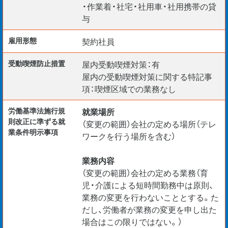
・作業着・社宅・社用車・社用携帯の貸
与
雇用形態
契約社員
受動喫煙防⽌措置
屋内受動喫煙対策：有
屋内の受動喫煙対策に関する特記事
項：喫煙区域での業務なし
労働基準法施行規
就業場所
則改正に準ずる就
（変更の範囲）会社の定める場所（テレ
業条件明示事項
ワークを行う場所を含む）
業務内容
（変更の範囲）会社の定める業務（育
児・介護による短時間勤務中は原則、
業務の変更を行わないこととする。た
だし、労働者が業務の変更を申し出た
場合はこの限りではない。）