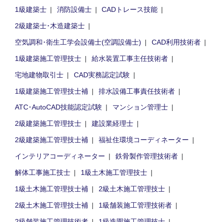
1級建築士
消防設備士
CADトレース技能
2級建築士･木造建築士
空気調和･衛生工学会設備士(空調設備士)
CAD利用技術者
1級建築施工管理技士
給水装置工事主任技術者
宅地建物取引士
CAD実務認定試験
1級建築施工管理技士補
排水設備工事責任技術者
ATC･AutoCAD技能認定試験
マンション管理士
2級建築施工管理技士
建設業経理士
2級建築施工管理技士補
福祉住環境コーディネーター
インテリアコーディネーター
鉄骨製作管理技術者
解体工事施工技士
1級土木施工管理技士
1級土木施工管理技士補
2級土木施工管理技士
2級土木施工管理技士補
1級舗装施工管理技術者
2級舗装施工管理技術者
1級造園施工管理技士