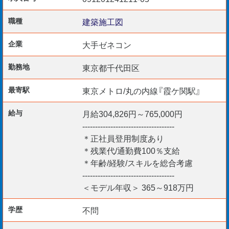
・業界経験10年以上
・CADスキル（Revit、AutoCAD）
職種
建築施工図
企業
大手ゼネコン
【歓迎資格】
・一級建築士
勤務地
東京都千代田区
・二級建築士
最寄駅
東京メトロ/丸の内線『霞ケ関駅』
・監理技術者（一建施）
給与
月給304,826円～765,000円
【勤務開始日】
------------------------------------
・即日～相談可
＊正社員登用制度あり
＊残業代/通勤費100％支給
＊年齢/経験/スキルを総合考慮
------------------------------------
まずはお問合せ下さい。
＜モデル年収＞ 365～918万円
ご応募お待ちしております。
学歴
不問
給与仮払い制度アリ