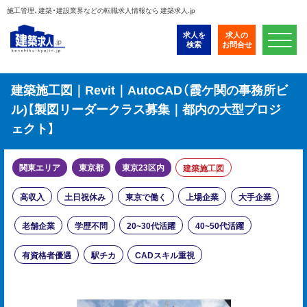
施工管理、建築・建設業界などの転職求人情報なら 建築求人.jp
求人を
求人の
検索
お問合せ
建築施工図｜Revit｜AutoCAD（霞ケ関の事務所ビ
ル)【製図リーダークラス募集｜都内の大型プロジ
ェクト】
関東エリア
東京都
東京23区内
建築施工図
高収入
土日祝休み
東京で働く
上場企業
大手企業
老舗企業
学歴不問
20~30代活躍
40~50代活躍
有資格者優遇
駅チカ
CADスキル重視