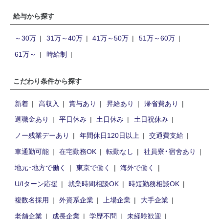
給与から探す
～30万
31万～40万
41万～50万
51万～60万
61万～
時給制
こだわり条件から探す
新着
高収入
賞与あり
昇給あり
帰省費あり
退職金あり
平日休み
土日休み
土日祝休み
ノー残業デーあり
年間休日120日以上
交通費支給
車通勤可能
在宅勤務OK
転勤なし
社員寮・宿舍あり
地元･地方で働く
東京で働く
海外で働く
U/Iターン応援
就業時間相談OK
時短勤務相談OK
複数名採用
外資系企業
上場企業
大手企業
老舗企業
成長企業
学歴不問
未経験歓迎