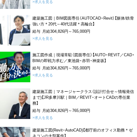
>求人を見る
建築施工図｜BIM図面専任（AUTOCAD・Revit）【躯体/鉄骨
強い方＊20代～40代活躍＊高輪台】
給与 月給304,826円～765,000円
>求人を見る
施工図作成｜現場常駐（図面専任）【AUTO・REVIT／CAD・
BIMの即戦力求む／東池袋・赤羽・神楽坂】
給与 月給304,826円～765,000円
>求人を見る
建築施工図｜マネージャークラス（設計打合せ～情報発信
まで)【JR多摩川駅｜BIM／REVIT・オートCADの専任業
務】
給与 月給304,826円～765,000円
>求人を見る
建築施工図(Revit・AutoCAD)【都庁前のオフィス勤務＊ゼ
ネコンの大型案件】