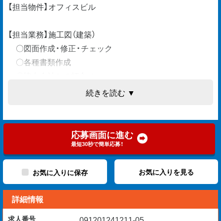
【担当物件】オフィスビル
【担当業務】施工図（建築）
〇図面作成・修正・チェック
〇各種書類作成
〇協力会社との打合せ
〇設計者・現場との調整業務
続きを読む ▼
【勤務先】
東京都千代田区/霞ケ関駅
応募画面に進む
駅から徒歩圏内です。
最短30秒で簡単応募！
【応募資格】
お気に入りを見る
お気に入りに保存
・施工図のマネージャー経験がある方
詳細情報
【歓迎経験】
求人番号
091201241211-05