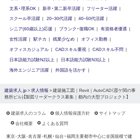
文系・理系OK
新卒・第二新卒活躍
フリーター活躍
スクール卒活躍
20~30代活躍
40~50代活躍
シニア(60歳以上)応援
ブランク・復職OK
有資格者優遇
女性活躍
駅チカ
残業少なめ
オフィス勤務
オフィスカジュアル
CADスキル重視
CADスキル不問
日本語能力試験N2以上
日本語能力試験N3以上
海外エンジニア活躍
外国語を活かす
建築求人.jp
>
求人情報
> 建築施工図｜Revit｜AutoCAD（霞ケ関の事
務所ビル)【製図リーダークラス募集｜都内の大型プロジェクト】
建築求人のコラム
個人情報保護方針
サイトマップ
会社概要
よくある質問
東京･大阪･名古屋･札幌・仙台・福岡主要都市中心に全国規模で建