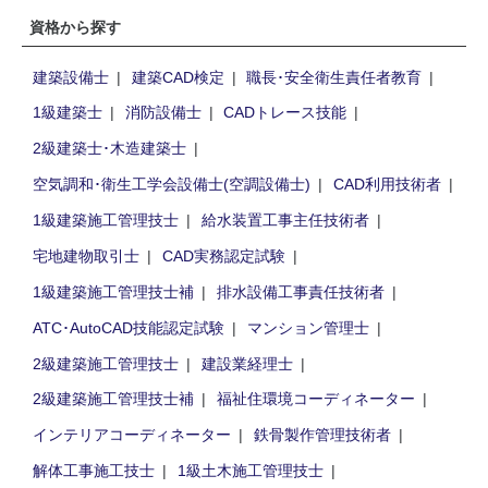
資格から探す
建築設備士
建築CAD検定
職長･安全衛生責任者教育
1級建築士
消防設備士
CADトレース技能
2級建築士･木造建築士
空気調和･衛生工学会設備士(空調設備士)
CAD利用技術者
1級建築施工管理技士
給水装置工事主任技術者
宅地建物取引士
CAD実務認定試験
1級建築施工管理技士補
排水設備工事責任技術者
ATC･AutoCAD技能認定試験
マンション管理士
2級建築施工管理技士
建設業経理士
2級建築施工管理技士補
福祉住環境コーディネーター
インテリアコーディネーター
鉄骨製作管理技術者
解体工事施工技士
1級土木施工管理技士