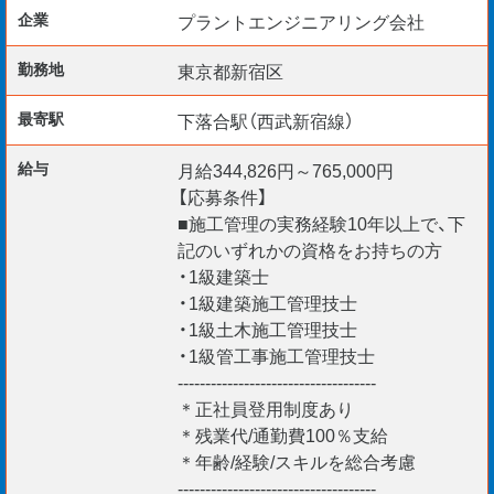
企業
プラントエンジニアリング会社
安全管理経験者は必見です。
勤務地
東京都新宿区
【使用ソフト】
最寄駅
下落合駅（西武新宿線）
・エクセル
・ワード
給与
月給344,826円～765,000円
【応募条件】
【こんな方を歓迎します】
■施工管理の実務経験10年以上で、下
・安全管理経験者
記のいずれかの資格をお持ちの方
・1級建築士
・建設会社や地元工事会社の出身者
・1級建築施工管理技士
・東京都内での就業をお考えの方などご応募大歓迎です
・1級土木施工管理技士
・経験10年以上のベテラン技術者
・1級管工事施工管理技士
------------------------------------
あなたのスキル、しっかり評価します。新たなステージで、
＊正社員登用制度あり
収入UPを実現！
＊残業代/通勤費100％支給
＊年齢/経験/スキルを総合考慮
------------------------------------