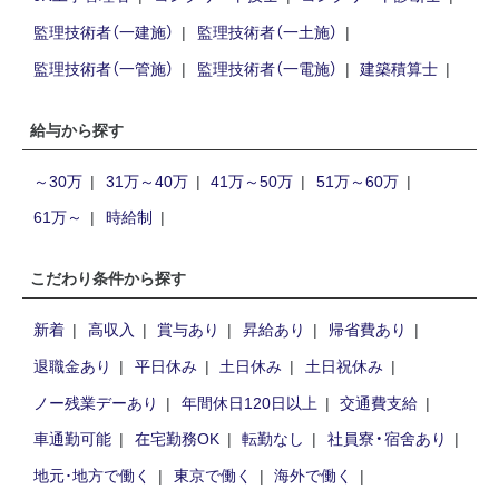
監理技術者（一建施）
監理技術者（一土施）
監理技術者（一管施）
監理技術者（一電施）
建築積算士
給与から探す
～30万
31万～40万
41万～50万
51万～60万
61万～
時給制
こだわり条件から探す
新着
高収入
賞与あり
昇給あり
帰省費あり
退職金あり
平日休み
土日休み
土日祝休み
ノー残業デーあり
年間休日120日以上
交通費支給
車通勤可能
在宅勤務OK
転勤なし
社員寮・宿舍あり
地元･地方で働く
東京で働く
海外で働く