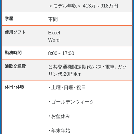
ご応募をお待ちしております。
＜モデル年収＞ 413万～918万円
＊入社日柔軟に対応
学歴
不問
＊給与仮払い制度あり
使用ソフト
Excel
＊ご経験・スキルを最大考慮
Word
＊リモート面談随時実施中
勤務時間
8:00～17:00
通勤交通費
公共交通機関定期代/バス・電車、ガソ
リン代:20円/km
休日・休暇
・土曜・日曜・祝日
・ゴールデンウィーク
・お盆休み
・年末年始