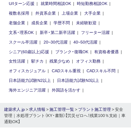
U/Iターン応援
就業時間相談OK
時短勤務相談OK
複数名採用
外資系企業
上場企業
大手企業
老舗企業
成長企業
学歴不問
未経験歓迎
文系・理系OK
新卒・第二新卒活躍
フリーター活躍
スクール卒活躍
20~30代活躍
40~50代活躍
シニア(60歳以上)応援
ブランク・復職OK
有資格者優遇
女性活躍
駅チカ
残業少なめ
オフィス勤務
オフィスカジュアル
CADスキル重視
CADスキル不問
日本語能力試験N2以上
日本語能力試験N3以上
海外エンジニア活躍
外国語を活かす
建築求人.jp
>
求人情報
>
施工管理一覧
>
プラント施工管理
> 安全
管理｜水処理プラント（KY・書類）【労災ゼロへ！残業100％支給｜車
通勤OK】