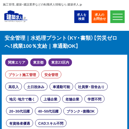
施工管理、建築・建設業界などの転職求人情報なら 建築求人.jp
求人を
求人の
検索
お問合せ
安全管理｜水処理プラント（KY・書類）【労災ゼロ
へ！残業100％支給｜車通勤OK】
関東エリア
東京都
東京23区内
プラント施工管理
安全管理
高収入
土日祝休み
車通勤可能
社員寮・宿舍あり
地元･地方で働く
上場企業
老舗企業
学歴不問
20~30代活躍
40~50代活躍
ブランク・復職OK
有資格者優遇
CADスキル不問