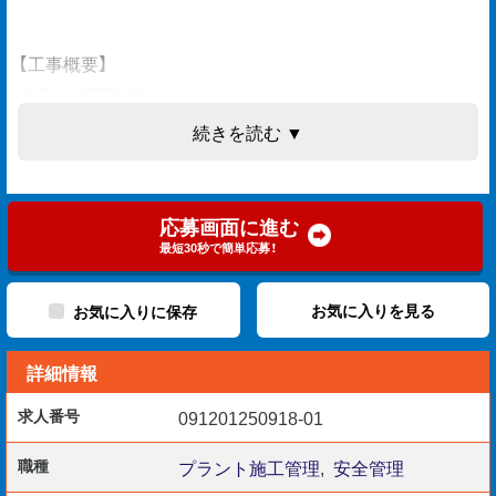
【工事概要】
物件：水処理プラント
続きを読む ▼
【担当業務】
・安全書類の作成
・日々のKY報告書作成
応募画面に進む
・現場安全管理
最短30秒で簡単応募！
他スタッフへの指示出しもお任せいたします。
お気に入りを見る
お気に入りに保存
詳細情報
連携を取りながら構内の労災撲滅にお力添えをします。
求人番号
091201250918-01
【勤務開始日】
・即日～相談可
職種
プラント施工管理
,
安全管理