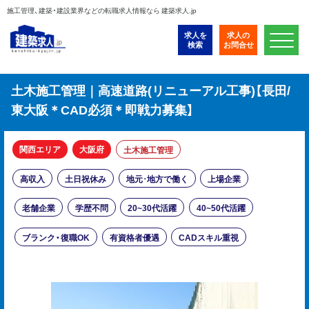
施工管理、建築・建設業界などの転職求人情報なら 建築求人.jp
求人を
求人の
検索
お問合せ
土木施工管理｜高速道路(リニューアル工事)【長田/
東大阪＊CAD必須＊即戦力募集】
関西エリア
大阪府
土木施工管理
高収入
土日祝休み
地元･地方で働く
上場企業
老舗企業
学歴不問
20~30代活躍
40~50代活躍
ブランク・復職OK
有資格者優遇
CADスキル重視