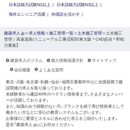
日本語能力試験N2以上
日本語能力試験N3以上
海外エンジニア活躍
外国語を活かす
建築求人.jp
>
求人情報
>
施工管理一覧
>
土木施工管理
> 土木施工
管理｜高速道路(リニューアル工事)【長田/東大阪＊CAD必須＊即戦
力募集】
建築求人のコラム
個人情報保護方針
サイトマップ
会社概要
よくある質問
東京･大阪･名古屋･札幌・仙台・福岡主要都市中心に全国規模で建
設関連の求人を取り扱っております。
未経験者から建設40年のベテラン技術者まで、さまざまなメンバ
ーが活躍しております。
また、知識のみで経験のない方、ブランクを経て再び技術者として
働きたい方などに安心の教育システムもございます。
お客様のご要望とスキルに合わせた求人をご紹介いたします。
是非「建築求人.jp」にお任せください。