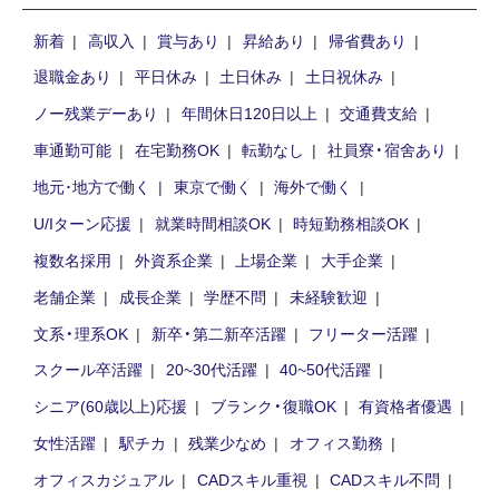
新着
高収入
賞与あり
昇給あり
帰省費あり
退職金あり
平日休み
土日休み
土日祝休み
ノー残業デーあり
年間休日120日以上
交通費支給
車通勤可能
在宅勤務OK
転勤なし
社員寮・宿舍あり
地元･地方で働く
東京で働く
海外で働く
U/Iターン応援
就業時間相談OK
時短勤務相談OK
複数名採用
外資系企業
上場企業
大手企業
老舗企業
成長企業
学歴不問
未経験歓迎
文系・理系OK
新卒・第二新卒活躍
フリーター活躍
スクール卒活躍
20~30代活躍
40~50代活躍
シニア(60歳以上)応援
ブランク・復職OK
有資格者優遇
女性活躍
駅チカ
残業少なめ
オフィス勤務
オフィスカジュアル
CADスキル重視
CADスキル不問