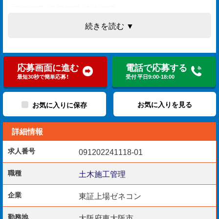
+工程管理・品質管理・安全管理
+写真管理
続きを読む ▼
+書類作成
+その他補助業務 など
応募画面に進む
電話で応募する
最短30秒で簡単応募！
受付 平日9:00-18:00
【優遇資格／歓迎要件】
+1・2級土木施工管理技士
お気に入りを見る
お気に入りに保存
+1・2級舗装施工管理技術者
詳細情報
+RCCM
+技術士・技術士補
求人番号
091202241118-01
+監理技術者（一土施）
職種
土木施工管理
企業
東証上場ゼネコン
【就業時間など】
+8:00～17:00（月平均残業20H)
勤務地
大阪府東大阪市