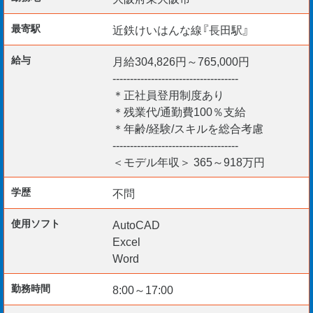
最寄駅
近鉄けいはんな線『長田駅』
当計画は日勤のみで進行してまいります。
給与
月給304,826円～765,000円
------------------------------------
【使用ソフト】
＊正社員登用制度あり
・AutoCAD
＊残業代/通勤費100％支給
＊年齢/経験/スキルを総合考慮
・Word/Excel
------------------------------------
＜モデル年収＞ 365～918万円
【勤務開始日】
学歴
不問
・即日～2ヶ月以内
使用ソフト
AutoCAD
Excel
Word
CADスキルは必須です。
勤務時間
8:00～17:00
ご応募お待ちしております。