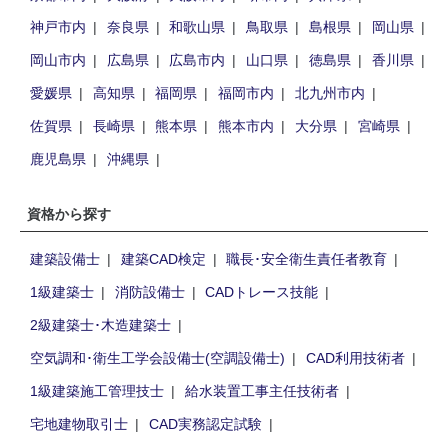
神戸市内
奈良県
和歌山県
鳥取県
島根県
岡山県
岡山市内
広島県
広島市内
山口県
徳島県
香川県
愛媛県
高知県
福岡県
福岡市内
北九州市内
佐賀県
長崎県
熊本県
熊本市内
大分県
宮崎県
鹿児島県
沖縄県
資格から探す
建築設備士
建築CAD検定
職長･安全衛生責任者教育
1級建築士
消防設備士
CADトレース技能
2級建築士･木造建築士
空気調和･衛生工学会設備士(空調設備士)
CAD利用技術者
1級建築施工管理技士
給水装置工事主任技術者
宅地建物取引士
CAD実務認定試験