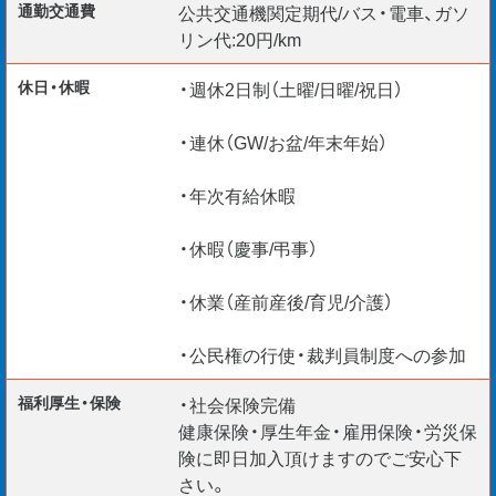
通勤交通費
公共交通機関定期代/バス・電車、ガソ
リン代:20円/km
給与仮払い制度アリ
休日・休暇
・週休2日制（土曜/日曜/祝日）
資格取得支援制度アリ
・連休（GW/お盆/年末年始）
リモート面談 随時実施中
TEL ・WEB ・チャットで応募受付中
・年次有給休暇
・休暇（慶事/弔事）
・休業（産前産後/育児/介護）
・公民権の行使・裁判員制度への参加
福利厚生・保険
・社会保険完備
健康保険・厚生年金・雇用保険・労災保
険に即日加入頂けますのでご安心下
さい。