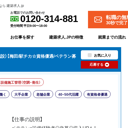
 建築求人.jp
お電話でのお問い合わせ
転職の無
0120-314-881
30秒で完
受付時間 平日9:00〜18:00
お仕事を探す
建築求人.JPの特徴
就業までの流れ
お気に入り
設）【梅田/駅チカ☆資格優遇/ベテラン募
応募する
設備施工管理（空調・衛生）
働く
大手企業
老舗企業
40~50代活躍
有資格者優遇
【仕事の説明】
ベテラン×設備経験者◎急募◎収入UPも！