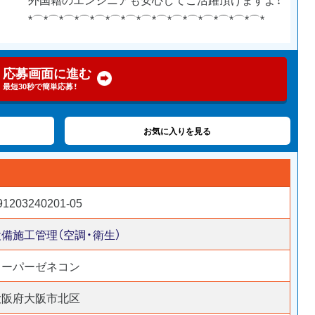
*⌒*⌒*⌒*⌒*⌒*⌒*⌒*⌒*⌒*⌒*⌒*⌒*⌒*⌒*⌒*
応募画面に進む
最短30秒で簡単応募！
お気に入りを見る
91203240201-05
設備施工管理（空調・衛生）
スーパーゼネコン
大阪府大阪市北区