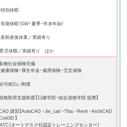
▷特別休暇
長期休暇（GW・夏季・年末年始）
▷産前産後休業／実績有り
▷育児休暇／実績有り ほか
■各種社会保険完備
※健康保険・厚生年金・雇用保険・労災保険
■給与仮払い制度
■資格取得支援制度【日建学院・総合資格学院 提携】
CAD 講習【AutoCAD ・Jw_cad ・Tfas ・Revit ・ArchiCAD
Civil3D 】
※ATC（オートデスク社認定トレーニングセンター）