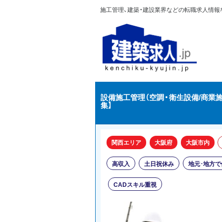
施工管理、建築・建設業界などの転職求人情報なら
設備施工管理（空調・衛生設備/商業施
集】
関西エリア
大阪府
大阪市内
高収入
土日祝休み
地元･地方で
CADスキル重視