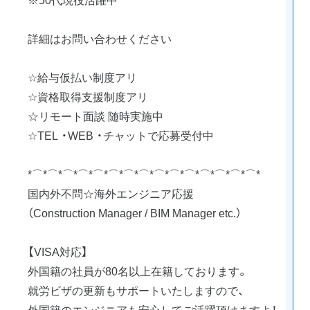
詳細はお問い合わせください
☆給与仮払い制度アリ
☆資格取得支援制度アリ
☆リモート面談 随時実施中
☆TEL ・WEB ・チャットで応募受付中
*⌒*⌒*⌒*⌒*⌒*⌒*⌒*⌒*⌒*⌒*⌒*⌒*⌒*⌒*⌒*
国内外不問☆海外エンジニア応援
（Construction Manager / BIM Manager etc.）
【VISA対応】
外国籍の社員が80名以上在籍しております。
就労ビザの更新もサポートいたしますので、
外国籍のエンジニアも安心してご活躍頂けますよ！