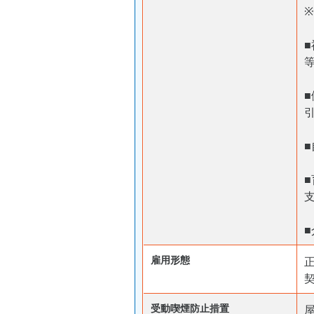
等
■
雇用形態
受動喫煙防⽌措置