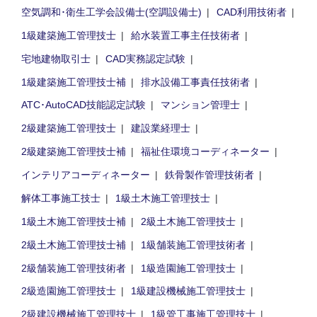
空気調和･衛生工学会設備士(空調設備士)
CAD利用技術者
1級建築施工管理技士
給水装置工事主任技術者
宅地建物取引士
CAD実務認定試験
1級建築施工管理技士補
排水設備工事責任技術者
ATC･AutoCAD技能認定試験
マンション管理士
2級建築施工管理技士
建設業経理士
2級建築施工管理技士補
福祉住環境コーディネーター
インテリアコーディネーター
鉄骨製作管理技術者
解体工事施工技士
1級土木施工管理技士
1級土木施工管理技士補
2級土木施工管理技士
2級土木施工管理技士補
1級舗装施工管理技術者
2級舗装施工管理技術者
1級造園施工管理技士
2級造園施工管理技士
1級建設機械施工管理技士
2級建設機械施工管理技士
1級管工事施工管理技士