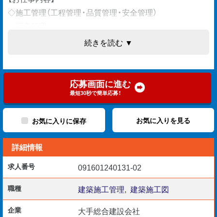
◇施工管理（工程管理・品質管理・安全管理）
◇写真管理
◇入札提案資料作成（WORD/EXCEL）
続きを読む ▼
◇施工図作成・修正（AutoCAD）
※施工図をメインに現場監督業務をお任せします。
応募画面に進む
最短30秒で簡単応募！
【歓迎要件】
お気に入りを見る
お気に入りに保存
◆現場監督3年以上のご経験
詳細情報
◆施工図作成業務5年以上のご経験
◆1級建築施工管理技士、2級建築施工管理技士
求人番号
091601240131-02
◆1級建築士、2級建築士
職種
建築施工管理
,
建築施工図
【勤務開始日】
企業
大手総合建設会社
◆ 即日～随時