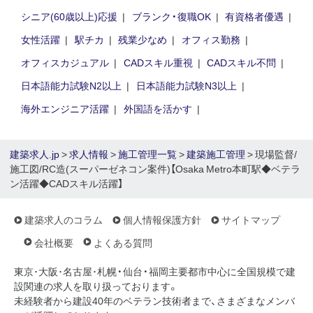
シニア(60歳以上)応援
ブランク・復職OK
有資格者優遇
女性活躍
駅チカ
残業少なめ
オフィス勤務
オフィスカジュアル
CADスキル重視
CADスキル不問
日本語能力試験N2以上
日本語能力試験N3以上
海外エンジニア活躍
外国語を活かす
建築求人.jp
>
求人情報
>
施工管理一覧
>
建築施工管理
> 現場監督/
施工図/RC造(スーパーゼネコン案件)【Osaka Metro本町駅◆ベテラ
ン活躍◆CADスキル活躍】
建築求人のコラム
個人情報保護方針
サイトマップ
会社概要
よくある質問
東京･大阪･名古屋･札幌・仙台・福岡主要都市中心に全国規模で建
設関連の求人を取り扱っております。
未経験者から建設40年のベテラン技術者まで、さまざまなメンバ