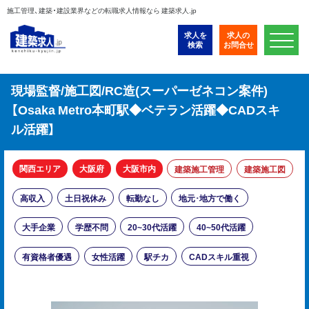
施工管理、建築・建設業界などの転職求人情報なら 建築求人.jp
求人を
求人の
検索
お問合せ
現場監督/施工図/RC造(スーパーゼネコン案件)
【Osaka Metro本町駅◆ベテラン活躍◆CADスキ
ル活躍】
関西エリア
大阪府
大阪市内
建築施工管理
建築施工図
高収入
土日祝休み
転勤なし
地元･地方で働く
大手企業
学歴不問
20~30代活躍
40~50代活躍
有資格者優遇
女性活躍
駅チカ
CADスキル重視