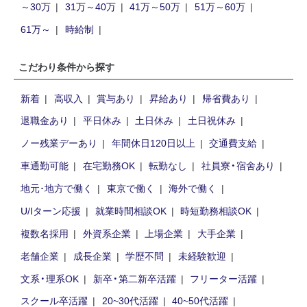
～30万
31万～40万
41万～50万
51万～60万
61万～
時給制
こだわり条件から探す
新着
高収入
賞与あり
昇給あり
帰省費あり
退職金あり
平日休み
土日休み
土日祝休み
ノー残業デーあり
年間休日120日以上
交通費支給
車通勤可能
在宅勤務OK
転勤なし
社員寮・宿舍あり
地元･地方で働く
東京で働く
海外で働く
U/Iターン応援
就業時間相談OK
時短勤務相談OK
複数名採用
外資系企業
上場企業
大手企業
老舗企業
成長企業
学歴不問
未経験歓迎
文系・理系OK
新卒・第二新卒活躍
フリーター活躍
スクール卒活躍
20~30代活躍
40~50代活躍