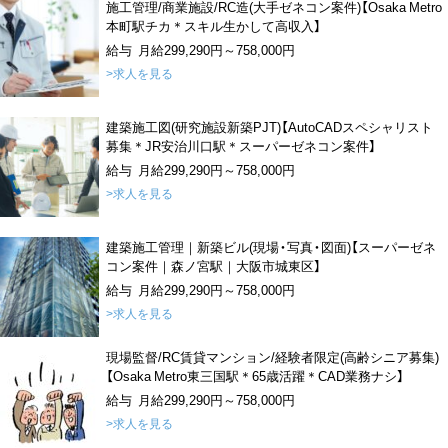
施工管理/商業施設/RC造(大手ゼネコン案件)【Osaka Metro
本町駅チカ＊スキル生かして高収入】
給与 月給299,290円～758,000円
>求人を見る
建築施工図(研究施設新築PJT)【AutoCADスペシャリスト
募集＊JR安治川口駅＊スーパーゼネコン案件】
給与 月給299,290円～758,000円
>求人を見る
建築施工管理｜新築ビル(現場・写真・図面)【スーパーゼネ
コン案件｜森ノ宮駅｜大阪市城東区】
給与 月給299,290円～758,000円
>求人を見る
現場監督/RC賃貸マンション/経験者限定(高齢シニア募集)
【Osaka Metro東三国駅＊65歳活躍＊CAD業務ナシ】
給与 月給299,290円～758,000円
>求人を見る