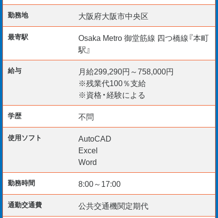
勤務地
大阪府大阪市中央区
即日からご就業頂ける方を優遇してお迎え◎
最寄駅
Osaka Metro 御堂筋線 四つ橋線『本町
駅』
大手ゼネコンで働きたい方、奮ってご応募ください！
給与
月給299,290円～758,000円
※残業代100％支給
『給与仮払い制度アリ』
※資格・経験による
『資格取得支援制度アリ』
学歴
不問
『リモート面談 随時実施！』
『TEL・WEB・チャットで応募OK！』
使用ソフト
AutoCAD
Excel
Word
勤務時間
8:00～17:00
通勤交通費
公共交通機関定期代