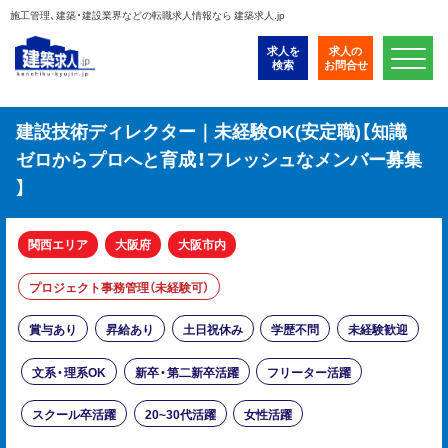
施工管理、建築・建設業界などの転職求人情報なら 建築求人.jp
求人を
求人の
検索
お問合せ
建設技術ディレクター｜未経験OK(安定職)【知識
ゼロからプロへと育成！フレッシュなメンバー募集
】
関西エリア
大阪府
大阪市内
プロジェクト事務管理（未経験可）
賞与あり
昇給あり
土日祝休み
学歴不問
未経験歓迎
文系・理系OK
新卒・第二新卒活躍
フリーター活躍
スクール卒活躍
20~30代活躍
女性活躍