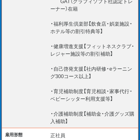
GAT（グラフィソフト社認定トレ
ーナー）在籍
【VISA対応】
外国籍の社員が80名以上在籍しております。
・福利厚生倶楽部【飲食店・娯楽施設・
就労ビザの更新もサポートいたしますので、
ホテル等の割引特典等】
外国籍のエンジニアも安心してご活躍頂けますよ！
・健康増進支援【フィットネスクラブ・
レジャー施設等の割引補助】
・自己啓発支援【社内研修・eラーニン
グ300コース以上】
・育児補助制度【育児相談・家事代行・
ベビーシッター利用支援等】
・介護補助制度【補助金・介護グッズ購
入補助】
雇用形態
正社員