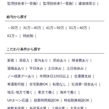
監理技術者（一管施）
監理技術者（一電施）
建築積算士
給与から探す
～30万
31万～40万
41万～50万
51万～60万
61万～
時給制
こだわり条件から探す
新着
高収入
賞与あり
昇給あり
帰省費あり
退職金あり
平日休み
土日休み
土日祝休み
ノー残業デーあり
年間休日120日以上
交通費支給
車通勤可能
在宅勤務OK
転勤なし
社員寮・宿舍あり
地元･地方で働く
東京で働く
海外で働く
U/Iターン応援
就業時間相談OK
時短勤務相談OK
複数名採用
外資系企業
上場企業
大手企業