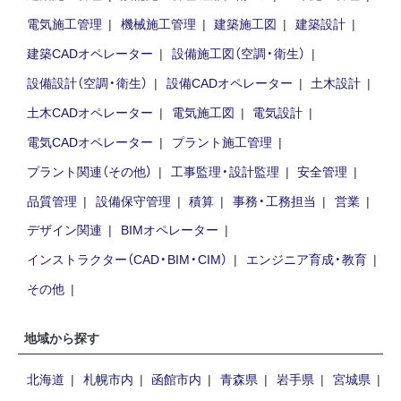
電気施工管理
機械施工管理
建築施工図
建築設計
建築CADオペレーター
設備施工図（空調・衛生）
設備設計（空調・衛生）
設備CADオペレーター
土木設計
土木CADオペレーター
電気施工図
電気設計
電気CADオペレーター
プラント施工管理
プラント関連（その他）
工事監理・設計監理
安全管理
品質管理
設備保守管理
積算
事務・工務担当
営業
デザイン関連
BIMオペレーター
インストラクター（CAD・BIM・CIM）
エンジニア育成・教育
その他
地域から探す
北海道
札幌市内
函館市内
青森県
岩手県
宮城県