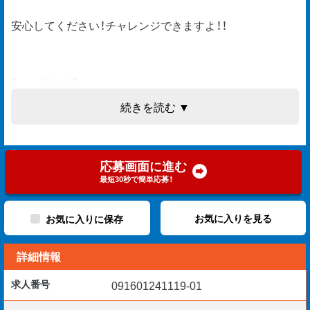
安心してください！チャレンジできますよ！！
【お仕事内容】
・安全管理（事故や怪我の防止 ）
続きを読む ▼
・品質管理（写真・設計図で完成チェック）
・工程管理（資材や職人手配、工事進捗の記録）
・書類・図面の整理・作成・保管など事務作業
応募画面に進む
＊施工管理／設計／建設事務／工務など
最短30秒で簡単応募！
重い物を持ったり、運んだりする仕事ではありません。
お気に入りを見る
お気に入りに保存
詳細情報
プロジェクトの進行管理や安全サポート、書類や図面を作
るデスクワークが中心のお仕事です
求人番号
091601241119-01