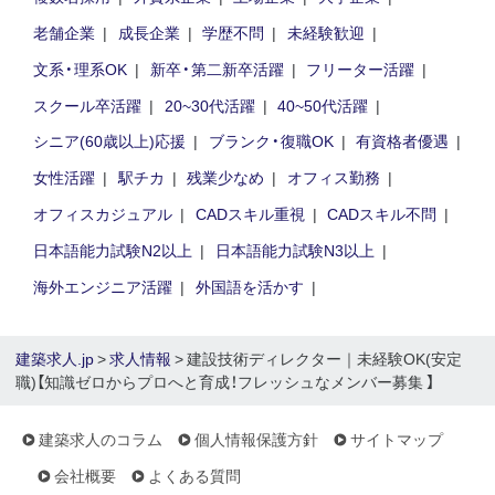
老舗企業
成長企業
学歴不問
未経験歓迎
文系・理系OK
新卒・第二新卒活躍
フリーター活躍
スクール卒活躍
20~30代活躍
40~50代活躍
シニア(60歳以上)応援
ブランク・復職OK
有資格者優遇
女性活躍
駅チカ
残業少なめ
オフィス勤務
オフィスカジュアル
CADスキル重視
CADスキル不問
日本語能力試験N2以上
日本語能力試験N3以上
海外エンジニア活躍
外国語を活かす
建築求人.jp
>
求人情報
> 建設技術ディレクター｜未経験OK(安定
職)【知識ゼロからプロへと育成！フレッシュなメンバー募集 】
建築求人のコラム
個人情報保護方針
サイトマップ
会社概要
よくある質問