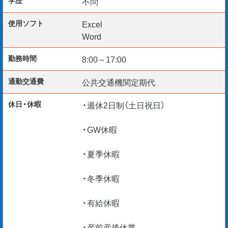
不問
ログラムがあります！しっかり知識を学び、自信を付けて
各プロジェクトに着任いただきます
使用ソフト
Excel
Word
初回のミッションは大阪市内の「学校校舎新築工事」を予
勤務時間
8:00～17:00
定しております。
通勤交通費
公共交通機関定期代
まずはキャリアを積んで現場になれて、施工管理技術者へ
のスタートを歩み出しましょう！
休日・休暇
・週休2日制（土日祝日）
・GW休暇
仕事に慣れてくれば建築士や施工管理技士などの国家資格
にも挑戦してみてください。
・夏季休暇
・冬季休暇
＜応募条件＞
・有給休暇
・普通自動車運転免許
・39歳以下（省令3号のイ）
・産前産後休業