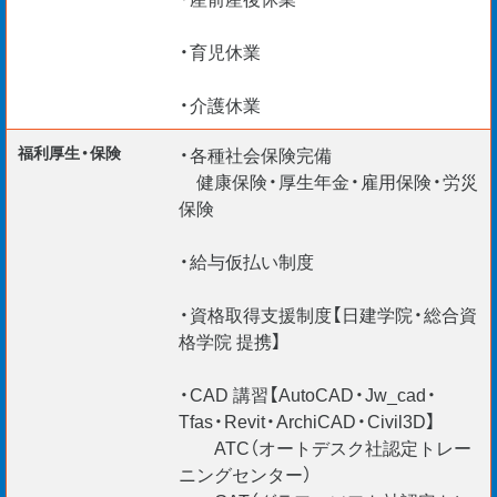
長期勤続によるキャリア形成を図る観点から
・育児休業
不明点はお問い合わせください。
・介護休業
福利厚生・保険
・各種社会保険完備
多くの方からのご応募をお待ちしております。
健康保険・厚生年金・雇用保険・労災
保険
・給与仮払い制度
給与仮払い制度アリ
・資格取得支援制度【日建学院・総合資
資格取得支援制度アリ
格学院 提携】
リモート面談 随時実施中
TEL ・WEB ・チャットで応募受付中
・CAD 講習【AutoCAD・Jw_cad・
Tfas・Revit・ArchiCAD・Civil3D】
国内外不問 海外エンジニア応援
ATC（オートデスク社認定トレー
ニングセンター）
（Construction Manager / BIM Manager etc.）