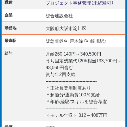
職種
プロジェクト事務管理（未経験可）
【プロジェクト例 】
企業
総合建設会社
・タワーマンション建設工事（大阪市北区）
・オフィスビル建設工事（大阪市淀川区）
勤務地
大阪府大阪市淀川区
・駅前再開発プロジェクト（大阪市東淀川区）
最寄駅
阪急電鉄/神戸本線『神崎川駅』
・店舗リニューアル計画（大阪市中央区）
・工場建設プロジェクト（大阪市此花区）
給与
月給260,140円～340,500円
うち固定残業代（20h相当）33,700円～
メディアで話題の飲食店や憧れのタワーマンション、教科
43,060円含む
書で見た歴史的建造物や、防災減災などの国家や自治体に
賞与年2回支給
------------------------------------
よるトッププロジェクトのような社会貢献性の高いヤリガ
＊正社員登用制度あり
イのあるお仕事ばかりです。
＊超過分/通勤費100％支給
＊年齢/経験/スキルを総合考慮
------------------------------------
【充実のOFF-JT】
＜モデル年収＞ 312～408万円
入社後は映像学習・座学講義・社会人スキルなどの研修プ
学歴