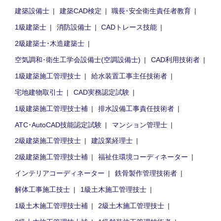
建築設備士
建築CAD検定
職長･安全衛生責任者教育
1級建築士
消防設備士
CADトレース技能
2級建築士･木造建築士
空気調和･衛生工学会設備士(空調設備士)
CAD利用技術者
1級建築施工管理技士
給水装置工事主任技術者
宅地建物取引士
CAD実務認定試験
1級建築施工管理技士補
排水設備工事責任技術者
ATC･AutoCAD技能認定試験
マンション管理士
2級建築施工管理技士
建設業経理士
2級建築施工管理技士補
福祉住環境コーディネーター
インテリアコーディネーター
鉄骨製作管理技術者
解体工事施工技士
1級土木施工管理技士
1級土木施工管理技士補
2級土木施工管理技士