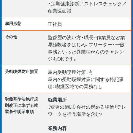
・定期健康診断／ストレスチェック／
産業医面談
■ 目に見える達成感で大きなやりがいを実感！
雇用形態
正社員
ランドマーク建築から減災・防災などの社会インフラ整備
まで社会貢献性の高い、スケールの大きなプロジェクトに
その他
監督歴の浅い方・職長・作業員など業
携わることができます。
界経験者をはじめ、フリーター・一般
事務といった異業種からのチャレン
┃ プロジェクト一例
ジもOKです。
・和歌山城 / 和歌山県
・ポルトヨーロッパ（和歌山マリーナシティ内） / 和歌山県
受動喫煙防⽌措置
屋内受動喫煙対策：有
・和歌山県立美術館・博物館 / 和歌山県
屋内の受動喫煙対策に関する特記事
・紀ノ川堤防・護岸整備 / 和歌山県
項：喫煙区域での業務なし
・黒潮大橋 / 和歌山県
労働基準法施行規
就業場所
則改正に準ずる就
（変更の範囲）会社の定める場所（テレ
業条件明示事項
ワークを行う場所を含む）
【応募条件】
39歳以下
業務内容