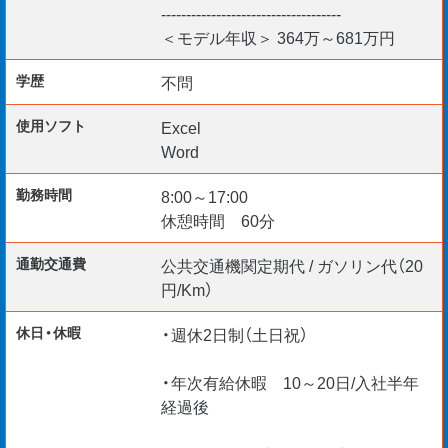
━━━━━━━━
------------------------------------
・最初の着任プロジェクト【基礎（鉄筋）工事／和歌山市】
＜モデル年収＞ 364万～681万円
（プロジェクトは予定となります。詳細はお問合せ下さ
学歴
不問
い。）
使用ソフト
Excel
・書類、写真整理や電話応対などからスタート
Word
勤務時間
8:00～17:00
・最先端のDXツールや、設計図面と実物を理解しスキルア
休憩時間 60分
ップ
通勤交通費
公共交通機関定期代 / ガソリン代（20
・キャリアを相談できる社員がいます◎
円/Km）
休日・休暇
・週休2日制（土日祝）
Point.３ 安心・安定な将来像
・年次有給休暇 10～20日/入社半年
━━━━━━━━
経過後
・プロジェクトが完了したときの大きな達成感、やりがい