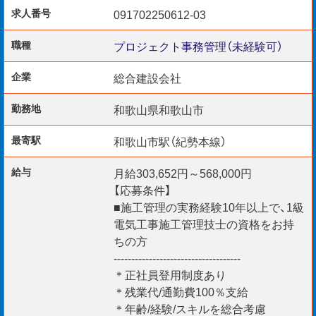
・記録用写真の整理
求人番号
091702250612-03
・全体スケジュールの確認
・3DCAD・BIMなど最先端ツールに触れるチャンスも！
職種
プロジェクト事務管理（未経験可）
企業
総合建設会社
Point.１ 研修スタート
勤務地
和歌山県和歌山市
━━━━━━━━
最寄駅
和歌山市駅（紀勢本線）
・建設の基本、役立つ知識、図面の読み書きなどの専門知識
が学べる
給与
月給303,652円～568,000円
【応募条件】
座学講義／社会人マナー研修／映像研修／eラーニング研
■施工管理の実務経験10年以上で、1級
修／CADスキル研修／親睦会／キャリア相談／各プロジ
電気工事施工管理技士の資格をお持
ちの方
ェクトでのOJT研修 など
------------------------------------
＊正社員登用制度あり
＊残業代/通勤費100％支給
Point.２ 実際の現場で管理業務
＊年齢/経験/スキルを総合考慮