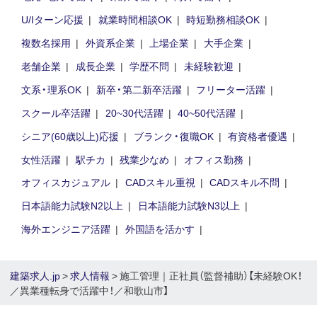
U/Iターン応援
就業時間相談OK
時短勤務相談OK
複数名採用
外資系企業
上場企業
大手企業
老舗企業
成長企業
学歴不問
未経験歓迎
文系・理系OK
新卒・第二新卒活躍
フリーター活躍
スクール卒活躍
20~30代活躍
40~50代活躍
シニア(60歳以上)応援
ブランク・復職OK
有資格者優遇
女性活躍
駅チカ
残業少なめ
オフィス勤務
オフィスカジュアル
CADスキル重視
CADスキル不問
日本語能力試験N2以上
日本語能力試験N3以上
海外エンジニア活躍
外国語を活かす
建築求人.jp
>
求人情報
> 施工管理｜正社員（監督補助）【未経験OK！
／異業種転身で活躍中！／和歌山市】