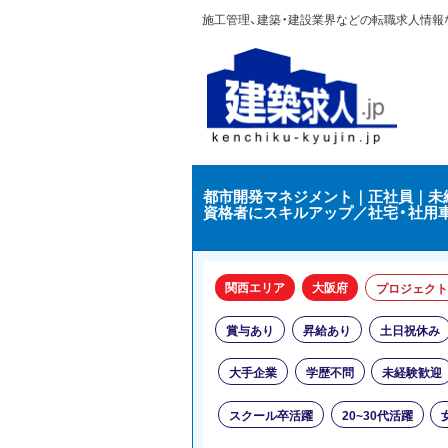
施工管理、建築・建設業界などの転職求人情報なら
都市開発マネジメント｜正社員｜未経
資格者にスキルアップ／社宅・社用車
関西エリア
大阪府
プロジェクト
賞与あり
昇給あり
土日祝休み
大手企業
学歴不問
未経験歓迎
スクール卒活躍
20~30代活躍