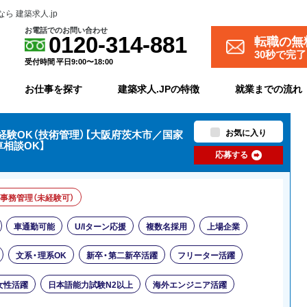
 建築求人.jp
お電話でのお問い合わせ
転職の無
0120-314-881
30秒で完
受付時間 平日9:00〜18:00
お仕事を探す
建築求人.JPの特徴
就業までの流れ
お気に入り
験OK（技術管理）【大阪府茨木市／国家
相談OK】
応募する
事務管理（未経験可）
車通勤可能
U/Iターン応援
複数名採用
上場企業
文系・理系OK
新卒・第二新卒活躍
フリーター活躍
女性活躍
日本語能力試験N2以上
海外エンジニア活躍