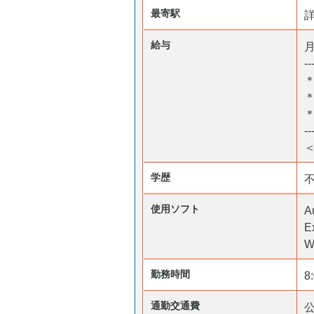
最寄駅
給与
月
--
＊
--
＜
学歴
使用ソフト
A
E
W
勤務時間
8
通勤交通費