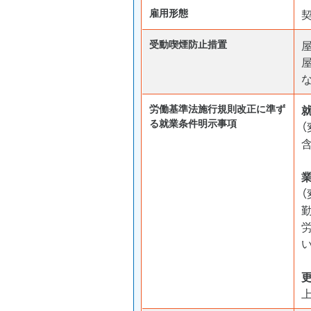
雇用形態
受動喫煙防⽌措置
労働基準法施行規則改正に準ず
る就業条件明示事項
含
い