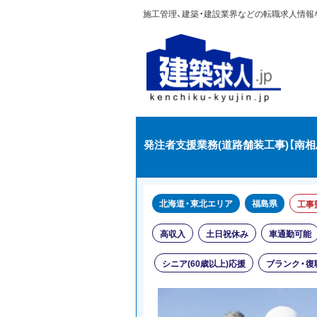
施工管理、建築・建設業界などの転職求人情報なら
発注者支援業務(道路舗装工事)【南
北海道・東北エリア
福島県
工事
高収入
土日祝休み
車通勤可能
シニア(60歳以上)応援
ブランク・復