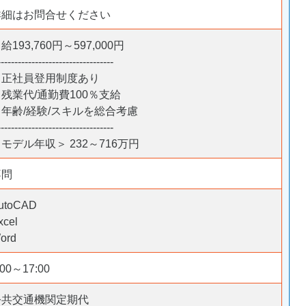
詳細はお問合せください
給193,760円～597,000円
----------------------------------
＊正社員登用制度あり
残業代/通勤費100％支給
＊年齢/経験/スキルを総合考慮
----------------------------------
モデル年収＞ 232～716万円
不問
utoCAD
xcel
ord
:00～17:00
公共交通機関定期代