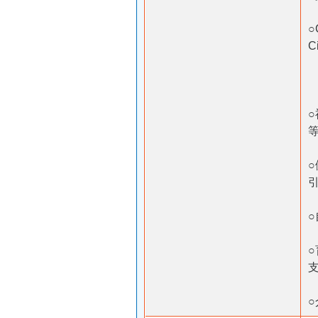
○
C
等
○