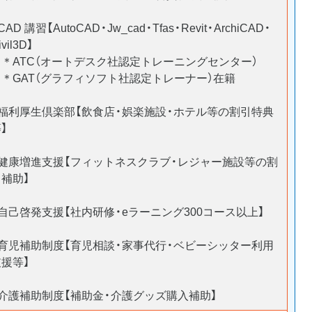
CAD 講習【AutoCAD・Jw_cad・Tfas・Revit・ArchiCAD・
ivil3D】
＊ATC（オートデスク社認定トレーニングセンター）
＊GAT（グラフィソフト社認定トレーナー）在籍
○福利厚生倶楽部【飲食店・娯楽施設・ホテル等の割引特典
】
○健康増進支援【フィットネスクラブ・レジャー施設等の割
引補助】
自己啓発支援【社内研修・eラーニング300コース以上】
○育児補助制度【育児相談・家事代行・ベビーシッター利用
支援等】
○介護補助制度【補助金・介護グッズ購入補助】