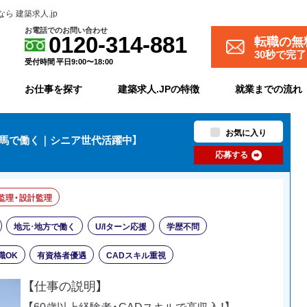
 建築求人.jp
お電話でのお問い合わせ
転職の無
0120-314-881
30秒で完
受付時間 平日9:00〜18:00
お仕事を探す
建築求人.JPの特徴
就業までの流れ
お気に入り
相馬で働く｜シニア世代活躍中】
応募する
監理・設計監理
地元･地方で働く
U/Iターン応援
学歴不問
職OK
有資格者優遇
CADスキル重視
【仕事の説明】
【60歳以上経験者・CADスキルで高収入！】