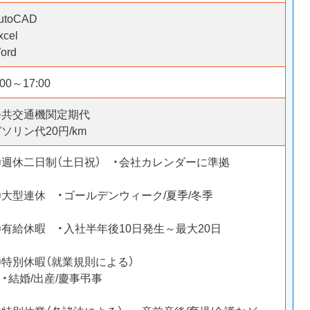
utoCAD
xcel
ord
:00～17:00
公共交通機関定期代
ソリン代20円/km
〇週休二日制（土日祝） ・会社カレンダーに準拠
〇大型連休 ・ゴールデンウィーク/夏季/冬季
〇有給休暇 ・入社半年後10日発生～最大20日
〇特別休暇（就業規則による）
・結婚/出産/慶事弔事