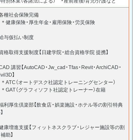
〇特別休業（各諸法による） ・産前産後/育児/介護など
○各種社会保険完備
＊健康保険・厚生年金・雇用保険・労災保険
○給与仮払い制度
○資格取得支援制度【日建学院・総合資格学院 提携】
CAD 講習【AutoCAD・Jw_cad・Tfas・Revit・ArchiCAD・
ivil3D】
＊ATC（オートデスク社認定トレーニングセンター）
＊GAT（グラフィソフト社認定トレーナー）在籍
○福利厚生倶楽部【飲食店・娯楽施設・ホテル等の割引特典
】
○健康増進支援【フィットネスクラブ・レジャー施設等の割
引補助】