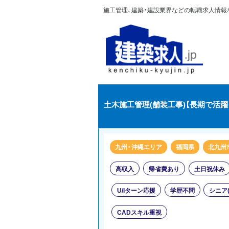
施工管理、建築・建設業界などの転職求人情報なら
土木施工管理(舗装工事)【長期で活
九州・沖縄エリア
福岡県
北九州
高収入
帰省費あり
土日祝休み
U/Iターン応援
学歴不問
シニア
CADスキル重視