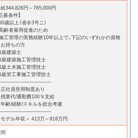
給344,826円～765,000円
応募条件】
60歳以上（省令3号ニ）
・高齢者雇用促進のため
■施工管理の実務経験10年以上で、下記のいずれかの資格
をお持ちの方
・1級建築士
・1級建築施工管理技士
・1級土木施工管理技士
・1級管工事施工管理技士
----------------------------------
＊正社員登用制度あり
残業代/通勤費100％支給
＊年齢/経験/スキルを総合考慮
----------------------------------
モデル年収＞ 413万～918万円
不問