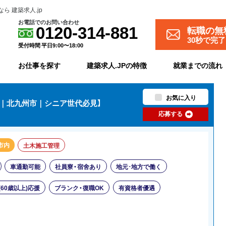
 建築求人.jp
お電話でのお問い合わせ
転職の無
0120-314-881
30秒で完
受付時間 平日9:00〜18:00
お仕事を探す
建築求人.JPの特徴
就業までの流れ
お気に入り
躍｜北九州市｜シニア世代必見】
応募する
市内
土木施工管理
車通勤可能
社員寮・宿舍あり
地元･地方で働く
(60歳以上)応援
ブランク・復職OK
有資格者優遇