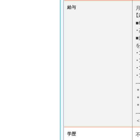
給与
月
【
■
--
＊
--
＜
学歴