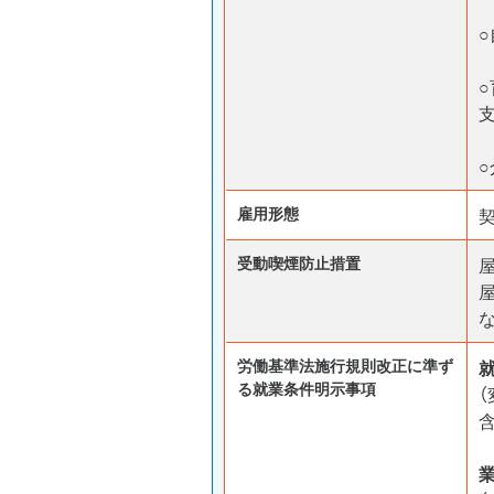
○
雇用形態
受動喫煙防⽌措置
労働基準法施行規則改正に準ず
る就業条件明示事項
含