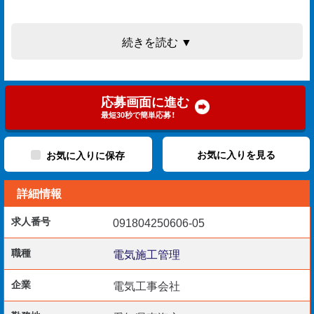
【担当業務】
続きを読む ▼
安全管理・品質管理・工程管理
打ち合わせ業務
各種書類作成 など
応募画面に進む
最短30秒で簡単応募！
【応募資格】
お気に入りを見る
お気に入りに保存
現場監督の経験が10年以上ある方
詳細情報
PCスキル（Word/Excel）
60歳以上の方（省令3号ニ）
求人番号
091804250606-05
職種
電気施工管理
【採用予定日】
企業
電気工事会社
即日～3ヵ月以内