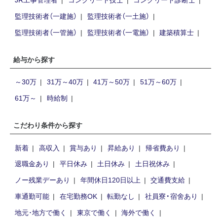
監理技術者（一建施）
監理技術者（一土施）
監理技術者（一管施）
監理技術者（一電施）
建築積算士
給与から探す
～30万
31万～40万
41万～50万
51万～60万
61万～
時給制
こだわり条件から探す
新着
高収入
賞与あり
昇給あり
帰省費あり
退職金あり
平日休み
土日休み
土日祝休み
ノー残業デーあり
年間休日120日以上
交通費支給
車通勤可能
在宅勤務OK
転勤なし
社員寮・宿舍あり
地元･地方で働く
東京で働く
海外で働く