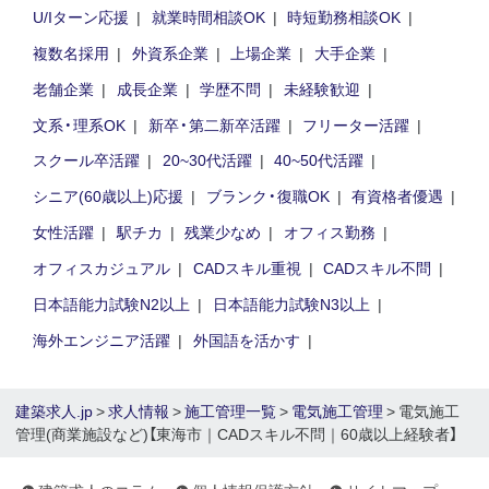
U/Iターン応援
就業時間相談OK
時短勤務相談OK
複数名採用
外資系企業
上場企業
大手企業
老舗企業
成長企業
学歴不問
未経験歓迎
文系・理系OK
新卒・第二新卒活躍
フリーター活躍
スクール卒活躍
20~30代活躍
40~50代活躍
シニア(60歳以上)応援
ブランク・復職OK
有資格者優遇
女性活躍
駅チカ
残業少なめ
オフィス勤務
オフィスカジュアル
CADスキル重視
CADスキル不問
日本語能力試験N2以上
日本語能力試験N3以上
海外エンジニア活躍
外国語を活かす
建築求人.jp
>
求人情報
>
施工管理一覧
>
電気施工管理
> 電気施工
管理(商業施設など)【東海市｜CADスキル不問｜60歳以上経験者】