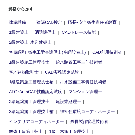
資格から探す
建築設備士
建築CAD検定
職長･安全衛生責任者教育
1級建築士
消防設備士
CADトレース技能
2級建築士･木造建築士
空気調和･衛生工学会設備士(空調設備士)
CAD利用技術者
1級建築施工管理技士
給水装置工事主任技術者
宅地建物取引士
CAD実務認定試験
1級建築施工管理技士補
排水設備工事責任技術者
ATC･AutoCAD技能認定試験
マンション管理士
2級建築施工管理技士
建設業経理士
2級建築施工管理技士補
福祉住環境コーディネーター
インテリアコーディネーター
鉄骨製作管理技術者
解体工事施工技士
1級土木施工管理技士