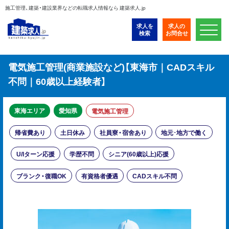
施工管理、建築・建設業界などの転職求人情報なら 建築求人.jp
求人を
求人の
検索
お問合せ
電気施工管理(商業施設など)【東海市｜CADスキル
不問｜60歳以上経験者】
東海エリア
愛知県
電気施工管理
帰省費あり
土日休み
社員寮・宿舍あり
地元･地方で働く
U/Iターン応援
学歴不問
シニア(60歳以上)応援
ブランク・復職OK
有資格者優遇
CADスキル不問