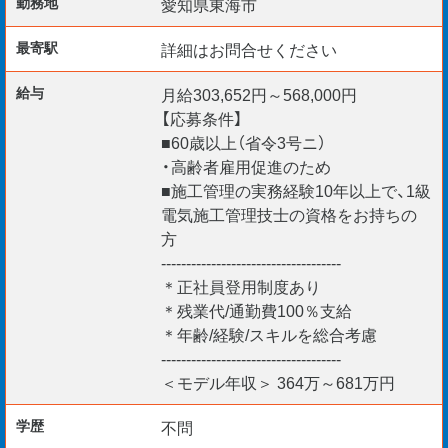
勤務地
愛知県東海市
最寄駅
詳細はお問合せください
ご応募お待ちしております。
給与
月給303,652円～568,000円
＊リモート面談 随時実施中
【応募条件】
＊60代ベテランエンジニア多数
■60歳以上（省令3号ニ）
＊給与仮払い制度あり
・高齢者雇用促進のため
■施工管理の実務経験10年以上で、1級
＊定年後の働き方を応援！
電気施工管理技士の資格をお持ちの
方
------------------------------------
＊正社員登用制度あり
＊残業代/通勤費100％支給
＊年齢/経験/スキルを総合考慮
------------------------------------
＜モデル年収＞ 364万～681万円
学歴
不問