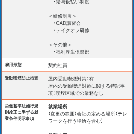
・給与仮払い制度
＜研修制度＞
・CAD講習会
・テイクオフ研修
＜その他＞
・福利厚生倶楽部
雇用形態
契約社員
受動喫煙防⽌措置
屋内受動喫煙対策：有
屋内の受動喫煙対策に関する特記事
項：喫煙区域での業務なし
労働基準法施行規
就業場所
則改正に準ずる就
（変更の範囲）会社の定める場所（テレ
業条件明示事項
ワークを行う場所を含む）