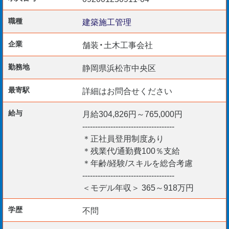
写真管理
報告書作成など（Word/Excel）要・基本PCスキル
職種
建築施工管理
Jw_cadによる建築図面チェック・修正
企業
舗装・土木工事会社
【歓迎要件】
勤務地
静岡県浜松市中央区
1級建築士
最寄駅
詳細はお問合せください
2級建築士
1級建築施工管理技士
給与
月給304,826円～765,000円
2級建築施工管理技士
------------------------------------
鉄骨製作管理技術者
＊正社員登用制度あり
解体工事施工技士
＊残業代/通勤費100％支給
＊年齢/経験/スキルを総合考慮
監理技術者（一建施）
------------------------------------
CADスキル
＜モデル年収＞ 365～918万円
【採用開始日】
学歴
不問
即日～3ヵ月以内*ご相談下さい