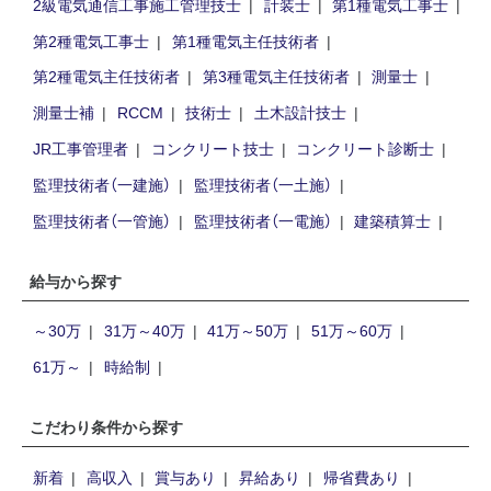
2級電気通信工事施工管理技士
計装士
第1種電気工事士
第2種電気工事士
第1種電気主任技術者
第2種電気主任技術者
第3種電気主任技術者
測量士
測量士補
RCCM
技術士
土木設計技士
JR工事管理者
コンクリート技士
コンクリート診断士
監理技術者（一建施）
監理技術者（一土施）
監理技術者（一管施）
監理技術者（一電施）
建築積算士
給与から探す
～30万
31万～40万
41万～50万
51万～60万
61万～
時給制
こだわり条件から探す
新着
高収入
賞与あり
昇給あり
帰省費あり