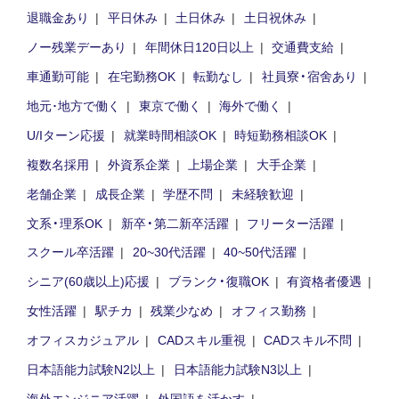
退職金あり
平日休み
土日休み
土日祝休み
ノー残業デーあり
年間休日120日以上
交通費支給
車通勤可能
在宅勤務OK
転勤なし
社員寮・宿舍あり
地元･地方で働く
東京で働く
海外で働く
U/Iターン応援
就業時間相談OK
時短勤務相談OK
複数名採用
外資系企業
上場企業
大手企業
老舗企業
成長企業
学歴不問
未経験歓迎
文系・理系OK
新卒・第二新卒活躍
フリーター活躍
スクール卒活躍
20~30代活躍
40~50代活躍
シニア(60歳以上)応援
ブランク・復職OK
有資格者優遇
女性活躍
駅チカ
残業少なめ
オフィス勤務
オフィスカジュアル
CADスキル重視
CADスキル不問
日本語能力試験N2以上
日本語能力試験N3以上
海外エンジニア活躍
外国語を活かす