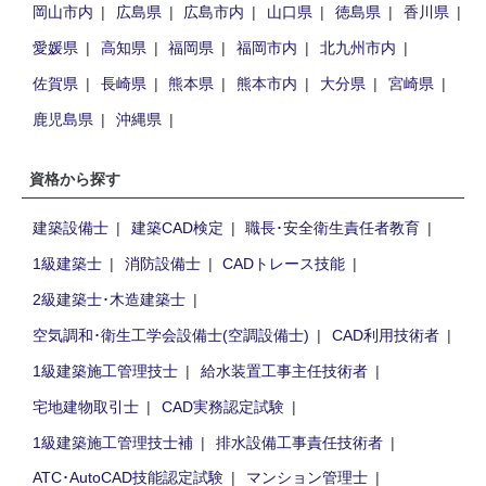
岡山市内
広島県
広島市内
山口県
徳島県
香川県
愛媛県
高知県
福岡県
福岡市内
北九州市内
佐賀県
長崎県
熊本県
熊本市内
大分県
宮崎県
鹿児島県
沖縄県
資格から探す
建築設備士
建築CAD検定
職長･安全衛生責任者教育
1級建築士
消防設備士
CADトレース技能
2級建築士･木造建築士
空気調和･衛生工学会設備士(空調設備士)
CAD利用技術者
1級建築施工管理技士
給水装置工事主任技術者
宅地建物取引士
CAD実務認定試験
1級建築施工管理技士補
排水設備工事責任技術者
ATC･AutoCAD技能認定試験
マンション管理士