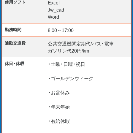
使用ソフト
Excel
Jw_cad
人生100年時代、スキルをいかして活躍中のベテラン多数！
Word
浜松市で働きたい方、まずはお問合せください。
勤務時間
8:00～17:00
通勤交通費
公共交通機関定期代/バス・電車
＊リモート面談 随時実施中
ガソリン代20円/km
＊60代ベテランエンジニア多数
＊給与仮払い制度あり
休日・休暇
・土曜・日曜・祝日
＊定年後の働き方を応援！
・ゴールデンウィーク
・お盆休み
・年末年始
・有給休暇