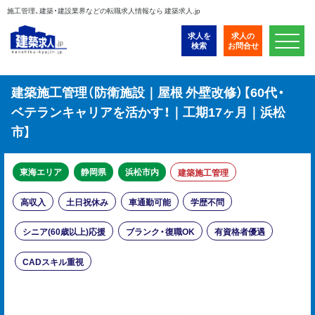
施工管理、建築・建設業界などの転職求人情報なら 建築求人.jp
求人を
求人の
検索
お問合せ
建築施工管理（防衛施設｜屋根 外壁改修）【60代・
ベテランキャリアを活かす！｜工期17ヶ月｜浜松
市】
東海エリア
静岡県
浜松市内
建築施工管理
高収入
土日祝休み
車通勤可能
学歴不問
シニア(60歳以上)応援
ブランク・復職OK
有資格者優遇
CADスキル重視