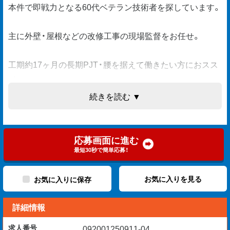
本件で即戦力となる60代ベテラン技術者を探しています。
主に外壁・屋根などの改修工事の現場監督をお任せ。
工期約17ヶ月の長期PJT・腰を据えて働きたい方におスス
メ。
続きを読む ▼
【応募資格】
現場監督15年以上のご経験
60歳以上の方（省令3号ニ）
応募画面に進む
運転免許必須
最短30秒で簡単応募！
JWCADのご経験者
お気に入りを見る
お気に入りに保存
詳細情報
【お仕事内容】
施工管理（工程管理・品質管理・安全管理）
求人番号
092001250911-04