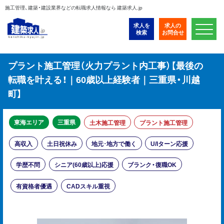
施工管理、建築・建設業界などの転職求人情報なら 建築求人.jp
求人を
求人の
検索
お問合せ
プラント施工管理（火力プラント内工事）【最後の
転職を叶える！｜60歳以上経験者｜三重県・川越
町】
東海エリア
三重県
土木施工管理
プラント施工管理
高収入
土日祝休み
地元･地方で働く
U/Iターン応援
学歴不問
シニア(60歳以上)応援
ブランク・復職OK
有資格者優遇
CADスキル重視