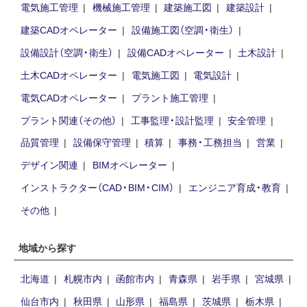
電気施工管理
機械施工管理
建築施工図
建築設計
建築CADオペレーター
設備施工図（空調・衛生）
設備設計（空調・衛生）
設備CADオペレーター
土木設計
土木CADオペレーター
電気施工図
電気設計
電気CADオペレーター
プラント施工管理
プラント関連（その他）
工事監理・設計監理
安全管理
品質管理
設備保守管理
積算
事務・工務担当
営業
デザイン関連
BIMオペレーター
インストラクター（CAD・BIM・CIM）
エンジニア育成・教育
その他
地域から探す
北海道
札幌市内
函館市内
青森県
岩手県
宮城県
仙台市内
秋田県
山形県
福島県
茨城県
栃木県