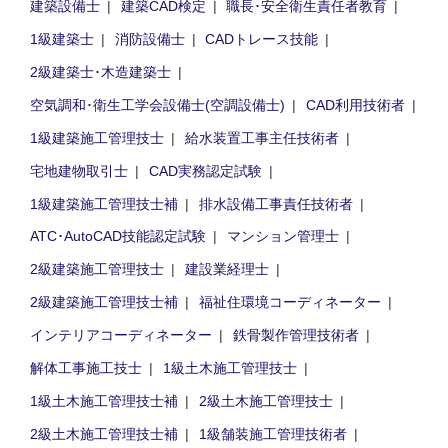
建築設備士
建築CAD検定
職長･安全衛生責任者教育
1級建築士
消防設備士
CADトレース技能
2級建築士･木造建築士
空気調和･衛生工学会設備士(空調設備士)
CAD利用技術者
1級建築施工管理技士
給水装置工事主任技術者
宅地建物取引士
CAD実務認定試験
1級建築施工管理技士補
排水設備工事責任技術者
ATC･AutoCAD技能認定試験
マンション管理士
2級建築施工管理技士
建設業経理士
2級建築施工管理技士補
福祉住環境コーディネーター
インテリアコーディネーター
鉄骨製作管理技術者
解体工事施工技士
1級土木施工管理技士
1級土木施工管理技士補
2級土木施工管理技士
2級土木施工管理技士補
1級舗装施工管理技術者