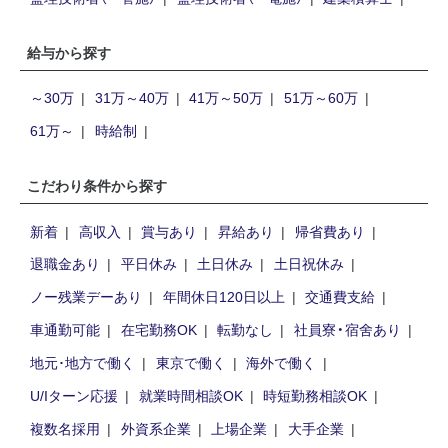
給与から探す
～30万
31万～40万
41万～50万
51万～60万
61万～
時給制
こだわり条件から探す
新着
高収入
賞与あり
昇給あり
帰省費あり
退職金あり
平日休み
土日休み
土日祝休み
ノー残業デーあり
年間休日120日以上
交通費支給
車通勤可能
在宅勤務OK
転勤なし
社員寮・宿舍あり
地元･地方で働く
東京で働く
海外で働く
U/Iターン応援
就業時間相談OK
時短勤務相談OK
複数名採用
外資系企業
上場企業
大手企業