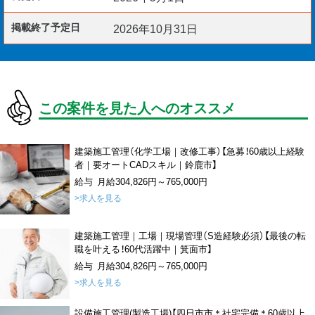
掲載終了予定日
2026年10月31日
この案件を見た人へのオススメ
建築施工管理（化学工場｜改修工事）【急募！60歳以上経験
者｜要オートCADスキル｜鈴鹿市】
給与 月給304,826円～765,000円
>求人を見る
建築施工管理｜工場｜現場管理（S造経験必須）【最後の転
職を叶える！60代活躍中｜箕面市】
給与 月給304,826円～765,000円
>求人を見る
設備施工管理(製造工場)【四日市市＊社宅完備＊60歳以上