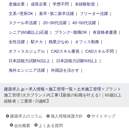
老舗企業
成長企業
学歴不問
未経験歓迎
文系・理系OK
新卒・第二新卒活躍
フリーター活躍
スクール卒活躍
20~30代活躍
40~50代活躍
シニア(60歳以上)応援
ブランク・復職OK
有資格者優遇
女性活躍
駅チカ
残業少なめ
オフィス勤務
オフィスカジュアル
CADスキル重視
CADスキル不問
日本語能力試験N2以上
日本語能力試験N3以上
海外エンジニア活躍
外国語を活かす
建築求人.jp
>
求人情報
>
施工管理一覧
>
土木施工管理
> プラント
施工管理（火力プラント内工事）【最後の転職を叶える！｜60歳以上
経験者｜三重県・川越町】
建築求人のコラム
個人情報保護方針
サイトマップ
会社概要
よくある質問