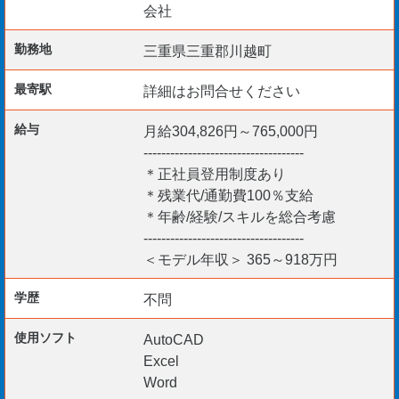
会社
土木図面スキル・施工図チェック修正（オートCAD）
勤務地
三重県三重郡川越町
【歓迎要件】
最寄駅
詳細はお問合せください
1級土木施工管理技士
2級土木施工管理技士
給与
月給304,826円～765,000円
1級舗装施工管理技術者
------------------------------------
2級舗装施工管理技術者
＊正社員登用制度あり
＊残業代/通勤費100％支給
測量士、測量士補
＊年齢/経験/スキルを総合考慮
監理技術者（一土施）
------------------------------------
＜モデル年収＞ 365～918万円
【採用開始日】
学歴
不問
即日～3ヵ月以内*ご相談OK
使用ソフト
AutoCAD
Excel
あなたの熟練スキルを電力のため活かしてみませんか？
Word