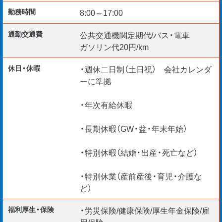
＊リモート面談 随時実施中
勤務時間
8:00～17:00
＊60代ベテランエンジニア多数
通勤交通費
公共交通機関定期代/バス・電車
＊給与仮払い制度あり
ガソリン代20円/km
＊定年後の働き方を応援！
休日・休暇
・週休二日制（土日祝） 会社カレンダ
ーに準拠
・年次有給休暇
・長期休暇（GW・盆・年末年始）
・特別休暇（結婚・出産・死亡など）
・特別休業（産前産後・育児・介護な
ど）
福利厚生・保険
・労災保険/健康保険/厚生年金保険/雇
用保険