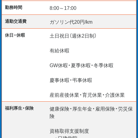
【採用開始日】
勤務時間
8:00～17:00
即日～3ヵ月以内*
通勤交通費
ガソリン代20円/km
入社日随時ご相談可能
休日・休暇
土日祝日（週休2日制）
有給休暇
前職給与考慮！ベテランの経験を高く評価します。
GW休暇・夏季休暇・冬季休暇
地域に貢献するPJTにベテランの力を活かしてみません
か？
慶事休暇・弔事休暇
＊リモート面談 随時実施中
産前産後休業・育児休業・介護休業
＊60代ベテランエンジニア多数
福利厚生・保険
健康保険・厚生年金・雇用保険・労災保
＊給与仮払い制度あり
険
＊定年後の働き方を応援！
資格取得支援制度
・日建学院