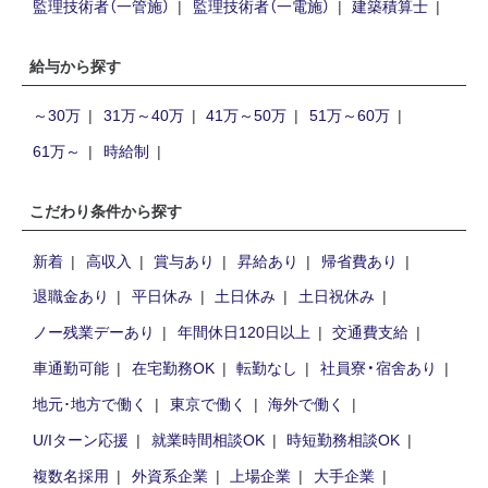
監理技術者（一管施）
監理技術者（一電施）
建築積算士
給与から探す
～30万
31万～40万
41万～50万
51万～60万
61万～
時給制
こだわり条件から探す
新着
高収入
賞与あり
昇給あり
帰省費あり
退職金あり
平日休み
土日休み
土日祝休み
ノー残業デーあり
年間休日120日以上
交通費支給
車通勤可能
在宅勤務OK
転勤なし
社員寮・宿舍あり
地元･地方で働く
東京で働く
海外で働く
U/Iターン応援
就業時間相談OK
時短勤務相談OK
複数名採用
外資系企業
上場企業
大手企業