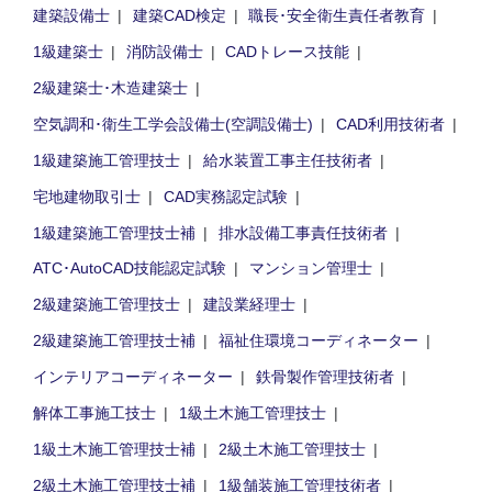
建築設備士
建築CAD検定
職長･安全衛生責任者教育
1級建築士
消防設備士
CADトレース技能
2級建築士･木造建築士
空気調和･衛生工学会設備士(空調設備士)
CAD利用技術者
1級建築施工管理技士
給水装置工事主任技術者
宅地建物取引士
CAD実務認定試験
1級建築施工管理技士補
排水設備工事責任技術者
ATC･AutoCAD技能認定試験
マンション管理士
2級建築施工管理技士
建設業経理士
2級建築施工管理技士補
福祉住環境コーディネーター
インテリアコーディネーター
鉄骨製作管理技術者
解体工事施工技士
1級土木施工管理技士
1級土木施工管理技士補
2級土木施工管理技士
2級土木施工管理技士補
1級舗装施工管理技術者