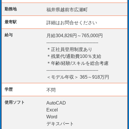
施工管理（工程管理・品質管理・安全管理）
勤務地
福井県越前市広瀬町
写真管理
最寄駅
詳細はお問合せください
報告書作成（WORD/EXCEL）要基本PCスキル
土木図面の確認・チェック（デキスパート・AutoCAD）
給与
月給304,826円～765,000円
------------------------------------
＊正社員登用制度あり
【歓迎要件】
＊残業代/通勤費100％支給
＊年齢/経験/スキルを総合考慮
1級土木施工管理技士
------------------------------------
2級土木施工管理技士
＜モデル年収＞ 365～918万円
1級舗装施工管理技術者
2級舗装施工管理技術者
学歴
不問
測量士、測量士補
使用ソフト
AutoCAD
監理技術者（一土施）
Excel
CADスキル
Word
デキスパート