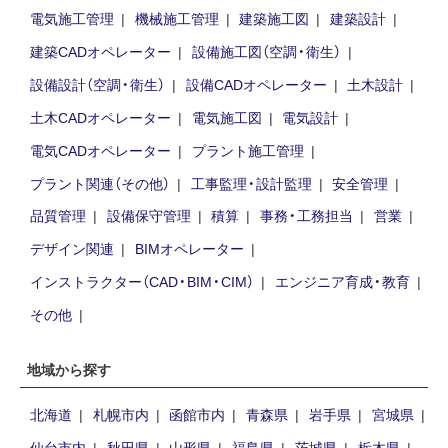
電気施工管理
機械施工管理
建築施工図
建築設計
建築CADオペレーター
設備施工図（空調・衛生）
設備設計（空調・衛生）
設備CADオペレーター
土木設計
土木CADオペレーター
電気施工図
電気設計
電気CADオペレーター
プラント施工管理
プラント関連（その他）
工事監理・設計監理
安全管理
品質管理
設備保守管理
積算
事務・工務担当
営業
デザイン関連
BIMオペレーター
インストラクター（CAD・BIM・CIM）
エンジニア育成・教育
その他
地域から探す
北海道
札幌市内
函館市内
青森県
岩手県
宮城県
仙台市内
秋田県
山形県
福島県
茨城県
栃木県