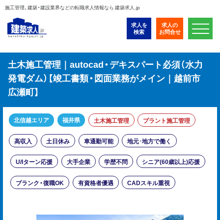
施工管理、建築・建設業界などの転職求人情報なら 建築求人.jp
求人を
求人の
検索
お問合せ
土木施工管理｜autocad・デキスパート必須（水力
発電ダム）【竣工書類・図面業務がメイン｜越前市
広瀬町】
北信越エリア
福井県
土木施工管理
プラント施工管理
高収入
土日休み
車通勤可能
地元･地方で働く
U/Iターン応援
大手企業
学歴不問
シニア(60歳以上)応援
ブランク・復職OK
有資格者優遇
CADスキル重視