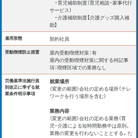
・育児補助制度（育児相談・家事代行
サービス）
・介護補助制度【介護グッズ購入補
助】
雇用形態
契約社員
受動喫煙防⽌措置
屋内受動喫煙対策：有
屋内の受動喫煙対策に関する特記事
項：喫煙区域での業務なし
労働基準法施行規
就業場所
則改正に準ずる就
（変更の範囲）会社の定める場所（テレ
業条件明示事項
ワークを行う場所を含む）
業務内容
（変更の範囲）会社の定める業務（育
児・介護による短時間勤務中は原則、
業務の変更を行わないこととする。た