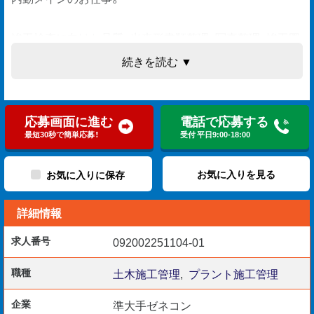
竣工検査に向けた品質・出来形書類整理、写真整理、竣工図
面作成補助を含めた書類業務をお任せします。
続きを読む ▼
*土木工事の検査書類整備業務経験ある方を希望
応募画面に進む
電話で応募する
最短30秒で簡単応募！
受付 平日9:00-18:00
【応募要件】
現場監督15年以上のご経験
お気に入りを見る
お気に入りに保存
60歳以上の方（省令3号ニ）
詳細情報
要運転免許
デキスパート・オートキャドの使用経験
求人番号
092002251104-01
土木工事の検査書類整備業務経験
職種
土木施工管理
,
プラント施工管理
企業
準大手ゼネコン
【お仕事内容】