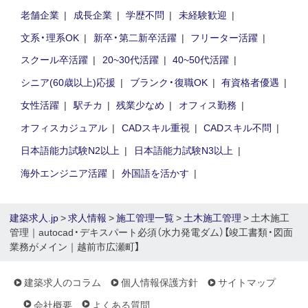
老舗企業
成長企業
学歴不問
未経験歓迎
文系・理系OK
新卒・第二新卒活躍
フリーター活躍
スクール卒活躍
20~30代活躍
40~50代活躍
シニア(60歳以上)応援
ブランク・復職OK
有資格者優遇
女性活躍
駅チカ
残業少なめ
オフィス勤務
オフィスカジュアル
CADスキル重視
CADスキル不問
日本語能力試験N2以上
日本語能力試験N3以上
海外エンジニア活躍
外国語を活かす
建築求人.jp
>
求人情報
>
施工管理一覧
>
土木施工管理
> 土木施工
管理｜autocad・デキスパート必須（水力発電ダム）【竣工書類・図面
業務がメイン｜越前市広瀬町】
建築求人のコラム
個人情報保護方針
サイトマップ
会社概要
よくある質問