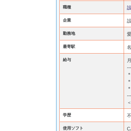
職種
企業
勤務地
最寄駅
給与
月
--
＊
--
＜
学歴
使用ソフト
C