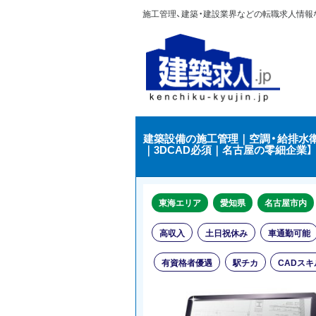
施工管理、建築・建設業界などの転職求人情報なら
建築設備の施工管理｜空調・給排水衛
｜3DCAD必須｜名古屋の零細企業】
東海エリア
愛知県
名古屋市内
高収入
土日祝休み
車通勤可能
有資格者優遇
駅チカ
CADス