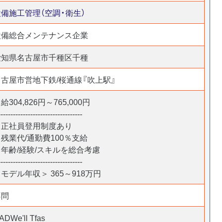
設備施工管理（空調・衛生）
設備総合メンテナンス企業
愛知県名古屋市千種区千種
名古屋市営地下鉄/桜通線『吹上駅』
給304,826円～765,000円
----------------------------------
＊正社員登用制度あり
残業代/通勤費100％支給
＊年齢/経験/スキルを総合考慮
----------------------------------
モデル年収＞ 365～918万円
不問
ADWe'll Tfas