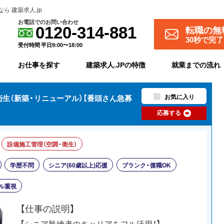
 建築求人.jp
お電話でのお問い合わせ
転職の無
0120-314-881
30秒で完
受付時間 平日9:00〜18:00
お仕事を探す
建築求人.JPの特徴
就業までの流れ
お気に入り
生（新築・リニューアル）【番頭さん急募
応募する
設備施工管理（空調・衛生）
学歴不問
シニア(60歳以上)応援
ブランク・復職OK
キル重視
【仕事の説明】
【シニア熟練者のキャリアをフル活用！】