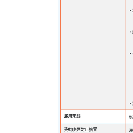
雇用形態
受動喫煙防⽌措置