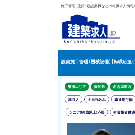
施工管理、建築・建設業界などの転職求人情報なら
設備施工管理（機械設備）【転職応援◇
東海エリア
愛知県
名古屋市内
高収入
土日祝休み
車通勤可能
シニア(60歳以上)応援
有資格者優遇