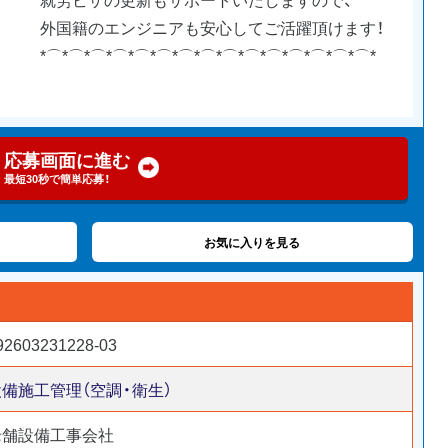
外国籍のエンジニアも安心してご活躍頂けます！
*⌒*⌒*⌒*⌒*⌒*⌒*⌒*⌒*⌒*⌒*⌒*⌒*⌒*⌒*⌒*
応募画面に進む
最短30秒で簡単応募！
お気に入りを見る
92603231228-03
設備施工管理（空調・衛生）
老舗設備工事会社