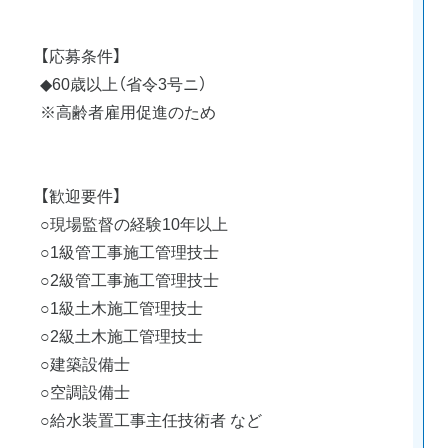
【応募条件】
◆60歳以上（省令3号ニ）
※高齢者雇用促進のため
【歓迎要件】
○現場監督の経験10年以上
○1級管工事施工管理技士
○2級管工事施工管理技士
○1級土木施工管理技士
○2級土木施工管理技士
○建築設備士
○空調設備士
○給水装置工事主任技術者 など