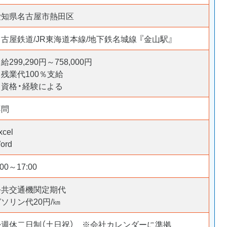
愛知県名古屋市熱田区
古屋鉄道/JR東海道本線/地下鉄名城線 『金山駅』
給299,290円～758,000円
残業代100％支給
※資格・経験による
不問
xcel
ord
:00～17:00
公共交通機関定期代
ガソリン代20円/㎞
◆週休二日制（土日祝） ※会社カレンダーに準拠