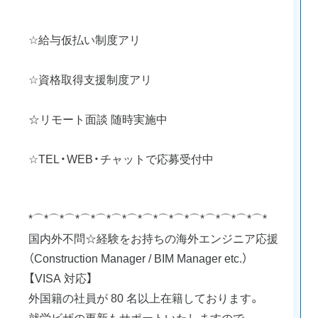
☆給与仮払い制度アリ
☆資格取得支援制度アリ
☆リモート面談 随時実施中
☆TEL・WEB・チャットで応募受付中
*⌒*⌒*⌒*⌒*⌒*⌒*⌒*⌒*⌒*⌒*⌒*⌒*⌒*⌒*⌒*
国内外不問☆経験をお持ちの海外エンジニア応援
（Construction Manager / BIM Manager etc.）
【VISA 対応】
外国籍の社員が 80 名以上在籍しております。
就労ビザの更新もサポートいたしますので、