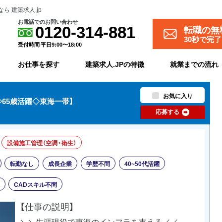
 建築求人.jp
お電話でのお問い合わせ
転職の無
0120-314-881
30秒で完
受付時間 平日9:00〜18:00
お仕事を探す
建築求人.JPの特徴
就業までの流れ
お気に入り
65歳活躍◇東海一帯】
応募する
設備施工管理（空調・衛生）
転勤なし
成長企業
学歴不問
40~50代活躍
CADスキル不問
【仕事の説明】
＼＼生涯現役で東海のインフラを支える／／