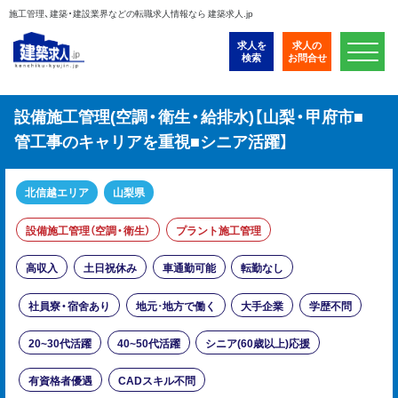
施工管理、建築・建設業界などの転職求人情報なら 建築求人.jp
求人を
求人の
検索
お問合せ
設備施工管理(空調・衛生・給排水)【山梨・甲府市■
管工事のキャリアを重視■シニア活躍】
北信越エリア
山梨県
設備施工管理（空調・衛生）
プラント施工管理
高収入
土日祝休み
車通勤可能
転勤なし
社員寮・宿舍あり
地元･地方で働く
大手企業
学歴不問
20~30代活躍
40~50代活躍
シニア(60歳以上)応援
有資格者優遇
CADスキル不問