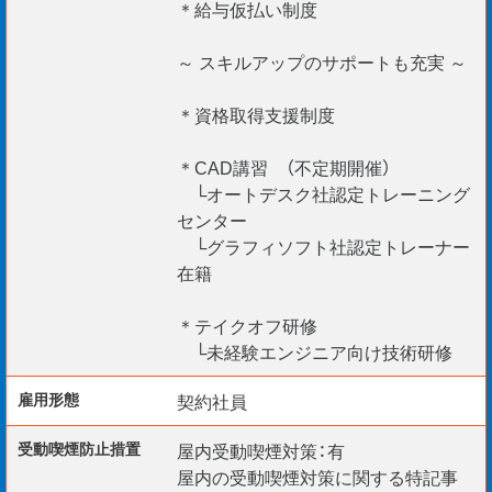
＊給与仮払い制度
国内外不問！海外エンジニア応援
（Construction Manager / BIM Manager etc.）
～ スキルアップのサポートも充実 ～
【VISA 対応】
＊資格取得支援制度
外国籍の社員が 80 名以上在籍しております。
就労ビザの更新もサポートいたしますので、
＊CAD講習 （不定期開催）
外国籍のエンジニアも安心してご活躍頂けます！
└オートデスク社認定トレーニング
ーーーーーーーーーーーーーーーーーーーーーー
センター
└グラフィソフト社認定トレーナー
在籍
＊テイクオフ研修
└未経験エンジニア向け技術研修
雇用形態
契約社員
受動喫煙防⽌措置
屋内受動喫煙対策：有
屋内の受動喫煙対策に関する特記事