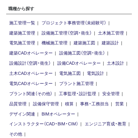
職種から探す
施工管理一覧
プロジェクト事務管理（未経験可）
建築施工管理
設備施工管理（空調・衛生）
土木施工管理
電気施工管理
機械施工管理
建築施工図
建築設計
建築CADオペレーター
設備施工図（空調・衛生）
設備設計（空調・衛生）
設備CADオペレーター
土木設計
土木CADオペレーター
電気施工図
電気設計
電気CADオペレーター
プラント施工管理
プラント関連（その他）
工事監理・設計監理
安全管理
品質管理
設備保守管理
積算
事務・工務担当
営業
デザイン関連
BIMオペレーター
インストラクター（CAD・BIM・CIM）
エンジニア育成・教育
その他