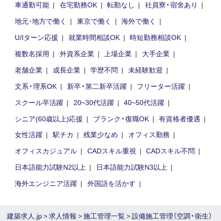
車通勤可能
在宅勤務OK
転勤なし
社員寮・宿舍あり
地元･地方で働く
東京で働く
海外で働く
U/Iターン応援
就業時間相談OK
時短勤務相談OK
複数名採用
外資系企業
上場企業
大手企業
老舗企業
成長企業
学歴不問
未経験歓迎
文系・理系OK
新卒・第二新卒活躍
フリーター活躍
スクール卒活躍
20~30代活躍
40~50代活躍
シニア(60歳以上)応援
ブランク・復職OK
有資格者優遇
女性活躍
駅チカ
残業少なめ
オフィス勤務
オフィスカジュアル
CADスキル重視
CADスキル不問
日本語能力試験N2以上
日本語能力試験N3以上
海外エンジニア活躍
外国語を活かす
建築求人.jp
>
求人情報
>
施工管理一覧
>
設備施工管理（空調・衛生）