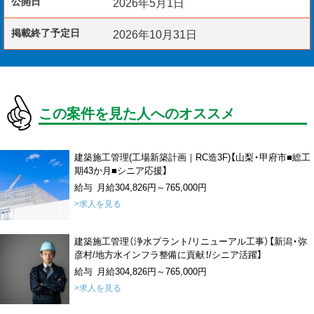
公開日
2026年5月1日
掲載終了予定日
2026年10月31日
この案件を見た人へのオススメ
建築施工管理(工場新築計画｜RC造3F)【山梨・甲府市■総工
期43か月■シニア応援】
給与 月給304,826円～765,000円
>求人を見る
建築施工管理（浄水プラント/リニューアル工事）【新潟・弥
彦村/地方水インフラ整備に貢献！/シニア活躍】
給与 月給304,826円～765,000円
>求人を見る