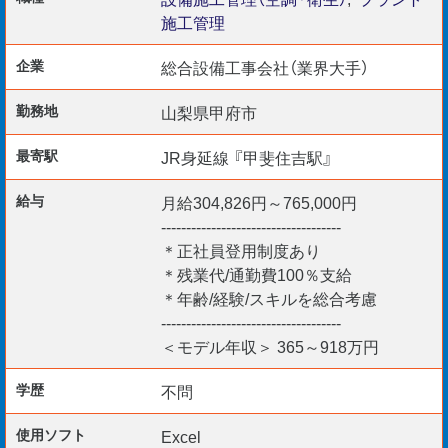
施工管理
＜担当エリア＞
◇中央市・甲府市・韮崎市 など
企業
総合設備工事会社（業界大手）
勤務地
山梨県甲府市
設備会社での経験5年以上は必須の求人。
最寄駅
JR身延線 『甲斐住吉駅』
1級管工事の資格をお持ちの方優遇致します。
給与
月給304,826円～765,000円
------------------------------------
＊正社員登用制度あり
＊残業代/通勤費100％支給
【優遇資格／歓迎要件】
＊年齢/経験/スキルを総合考慮
◇1・2級管工事施工管理技士
------------------------------------
◇建築設備士
＜モデル年収＞ 365～918万円
◇空調設備士
◇給水装置工事主任技術者
学歴
不問
◇排水設備工事責任技術者
使用ソフト
Excel