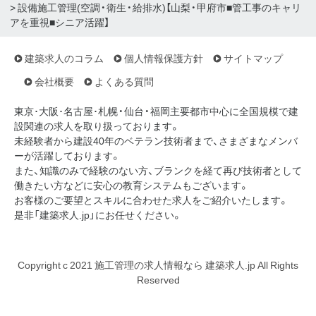
> 設備施工管理(空調・衛生・給排水)【山梨・甲府市■管工事のキャリ
アを重視■シニア活躍】
建築求人のコラム
個人情報保護方針
サイトマップ
会社概要
よくある質問
東京･大阪･名古屋･札幌・仙台・福岡主要都市中心に全国規模で建
設関連の求人を取り扱っております。
未経験者から建設40年のベテラン技術者まで、さまざまなメンバ
ーが活躍しております。
また、知識のみで経験のない方、ブランクを経て再び技術者として
働きたい方などに安心の教育システムもございます。
お客様のご要望とスキルに合わせた求人をご紹介いたします。
是非「建築求人.jp」にお任せください。
Copyright c 2021 施工管理の求人情報なら 建築求人.jp All Rights
Reserved