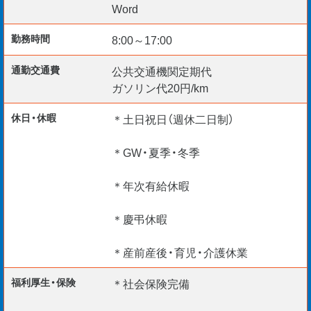
Word
【勤務開始日】
勤務時間
8:00～17:00
◇即日～2か月以内
通勤交通費
公共交通機関定期代
ガソリン代20円/km
長期出張＆転勤無しで地元で長期就業。
休日・休暇
＊土日祝日（週休二日制）
＊GW・夏季・冬季
貴殿からのお力添えをお待ちしております。
＊年次有給休暇
＊給与仮払い制度アリ
＊慶弔休暇
＊資格取得支援制度アリ
＊リモート面談 随時実施中
＊産前産後・育児・介護休業
＊TEL・WEB・チャットで応募受付中
福利厚生・保険
＊社会保険完備
ーーーーーーーーーーーーーーーーーーーーーー