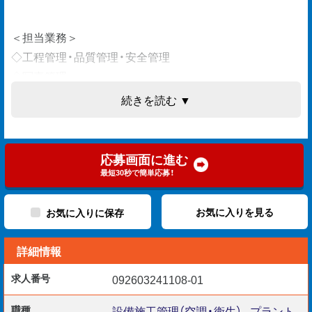
＜担当業務＞
◇工程管理・品質管理・安全管理
◇写真管理
◇各種書類作成
続きを読む ▼
◇その他補助業務 など
応募画面に進む
＜使用ソフト＞
最短30秒で簡単応募！
◇Word/Excel
お気に入りを見る
お気に入りに保存
詳細情報
＜施工対象＞
◇工場・ビルへ敷設する空調/衛生設備 など
求人番号
092603241108-01
職種
設備施工管理（空調・衛生）
,
プラント