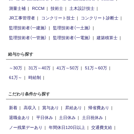
測量士補
RCCM
技術士
土木設計技士
JR工事管理者
コンクリート技士
コンクリート診断士
監理技術者（一建施）
監理技術者（一土施）
監理技術者（一管施）
監理技術者（一電施）
建築積算士
給与から探す
～30万
31万～40万
41万～50万
51万～60万
61万～
時給制
こだわり条件から探す
新着
高収入
賞与あり
昇給あり
帰省費あり
退職金あり
平日休み
土日休み
土日祝休み
ノー残業デーあり
年間休日120日以上
交通費支給