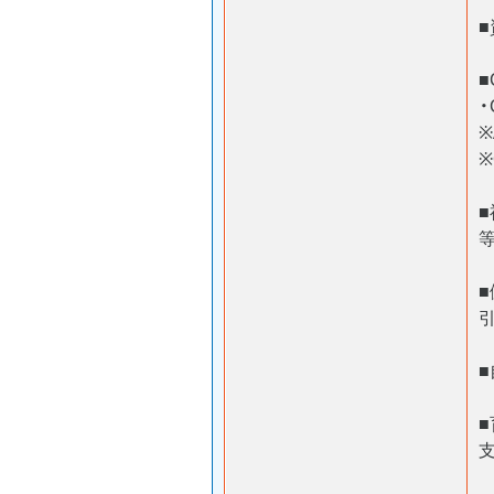
■
・
等
■