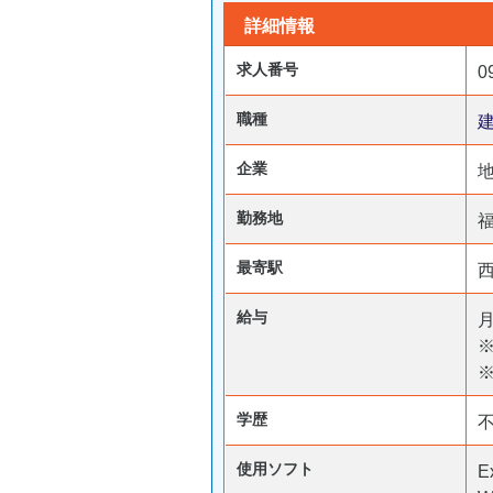
詳細情報
求人番号
0
職種
企業
勤務地
最寄駅
給与
月
※
学歴
使用ソフト
E