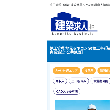
施工管理、建築・建設業界などの転職求人情報なら
施工管理/地元ゼネコン(改修工事)【
商業施設･公共施設】
九州・沖縄エリア
福岡県
福岡市
高収入
土日祝休み
車通勤可能
CADスキル不問