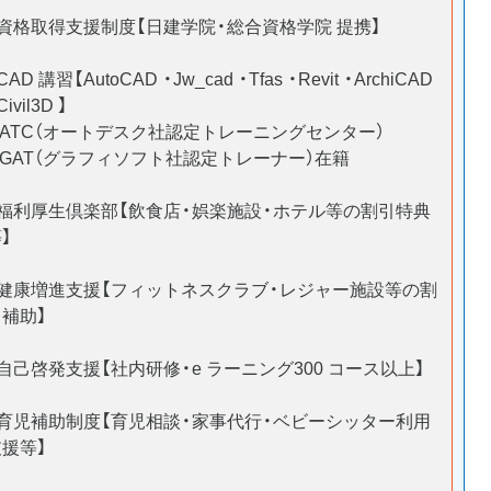
■資格取得支援制度【日建学院・総合資格学院 提携】
CAD 講習【AutoCAD ・Jw_cad ・Tfas ・Revit ・ArchiCAD
Civil3D 】
※ATC（オートデスク社認定トレーニングセンター）
※GAT（グラフィソフト社認定トレーナー）在籍
■福利厚生倶楽部【飲食店・娯楽施設・ホテル等の割引特典
】
■健康増進支援【フィットネスクラブ・レジャー施設等の割
引補助】
自己啓発支援【社内研修・e ラーニング300 コース以上】
■育児補助制度【育児相談・家事代行・ベビーシッター利用
支援等】