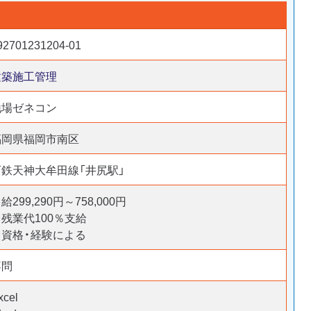
92701231204-01
建築施工管理
地場ゼネコン
福岡県福岡市南区
西鉄天神大牟田線「井尻駅」
給299,290円～758,000円
残業代100％支給
※資格・経験による
不問
xcel