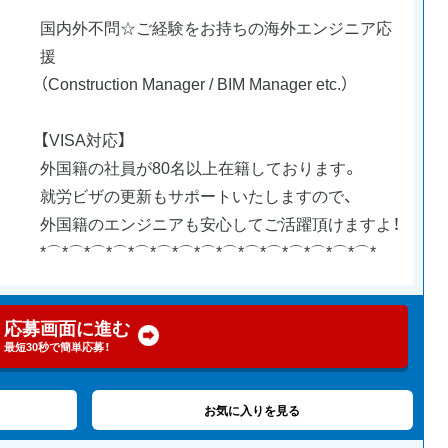
国内外不問☆ご経験をお持ちの海外エンジニア応
援
（Construction Manager / BIM Manager etc.）
【VISA対応】
外国籍の社員が80名以上在籍しております。
就労ビザの更新もサポートいたしますので、
外国籍のエンジニアも安心してご活躍頂けますよ！
*⌒*⌒*⌒*⌒*⌒*⌒*⌒*⌒*⌒*⌒*⌒*⌒*⌒*⌒*⌒*
応募画面に進む
最短30秒で簡単応募！
お気に入りを見る