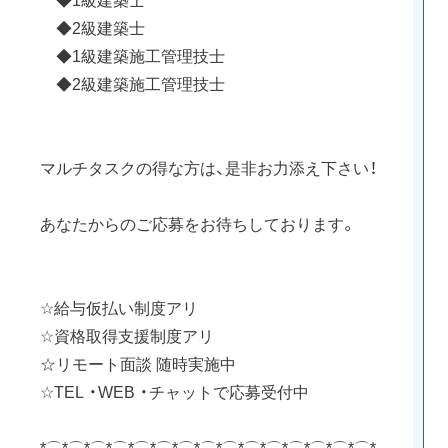
◆2級建築士
◆1級建築施工管理技士
◆2級建築施工管理技士
マルチタスクの得な方は、是非お力添え下さい！
あなたからのご応募をお待ちしております。
☆給与仮払い制度アリ
☆資格取得支援制度アリ
☆リモート面談 随時実施中
☆TEL ・WEB ・チャットで応募受付中
*⌒*⌒*⌒*⌒*⌒*⌒*⌒*⌒*⌒*⌒*⌒*⌒*⌒*⌒*⌒*