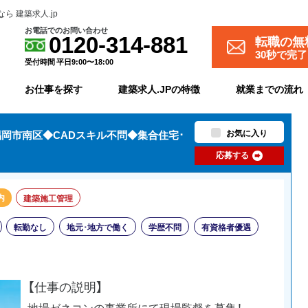
 建築求人.jp
お電話でのお問い合わせ
転職の無
0120-314-881
30秒で完
受付時間 平日9:00〜18:00
お仕事を探す
建築求人.JPの特徴
就業までの流れ
お気に入り
福岡市南区◆CADスキル不問◆集合住宅･
応募する
内
建築施工管理
転勤なし
地元･地方で働く
学歴不問
有資格者優遇
【仕事の説明】
地場ゼネコンの事業所にて現場監督を募集！