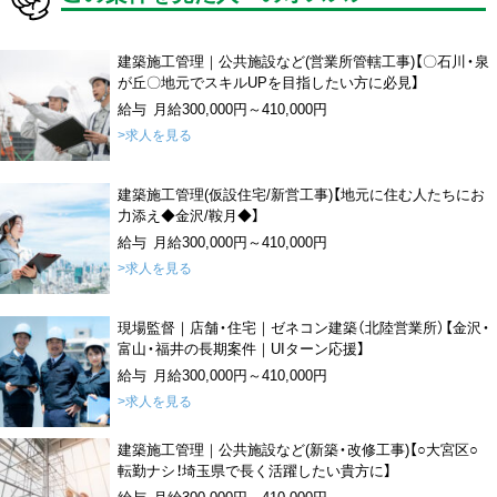
建築施工管理｜公共施設など(営業所管轄工事)【〇石川・泉
が丘〇地元でスキルUPを目指したい方に必見】
給与 月給300,000円～410,000円
>求人を見る
建築施工管理(仮設住宅/新営工事)【地元に住む人たちにお
力添え◆金沢/鞍月◆】
給与 月給300,000円～410,000円
>求人を見る
現場監督｜店舗・住宅｜ゼネコン建築（北陸営業所）【金沢・
富山・福井の長期案件｜UIターン応援】
給与 月給300,000円～410,000円
>求人を見る
建築施工管理｜公共施設など(新築・改修工事)【○大宮区○
転勤ナシ！埼玉県で長く活躍したい貴方に】
給与 月給300,000円～410,000円