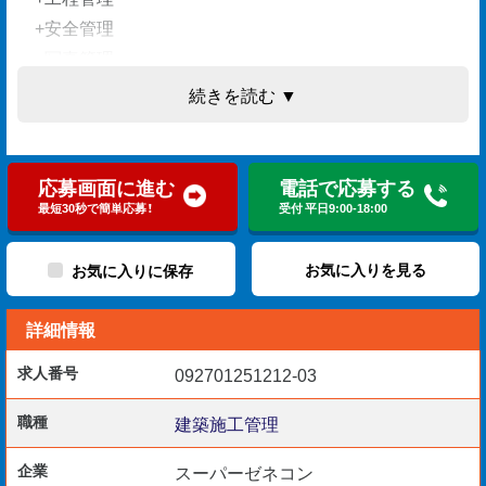
+安全管理
+写真管理
+書類作成 など
続きを読む ▼
経験浅な若手もベテランも奮ってご応募下さい！
応募画面に進む
電話で応募する
最短30秒で簡単応募！
受付 平日9:00-18:00
下記資格をもお持ちの方は好条件でお迎えします。
お気に入りを見る
お気に入りに保存
詳細情報
［応募資格］
+業界経験5年以上
求人番号
092701251212-03
職種
建築施工管理
［歓迎条件］
企業
スーパーゼネコン
+1･2級建築士