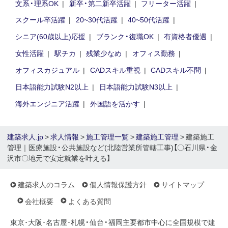
文系・理系OK
新卒・第二新卒活躍
フリーター活躍
スクール卒活躍
20~30代活躍
40~50代活躍
シニア(60歳以上)応援
ブランク・復職OK
有資格者優遇
女性活躍
駅チカ
残業少なめ
オフィス勤務
オフィスカジュアル
CADスキル重視
CADスキル不問
日本語能力試験N2以上
日本語能力試験N3以上
海外エンジニア活躍
外国語を活かす
建築求人.jp
>
求人情報
>
施工管理一覧
>
建築施工管理
> 建築施工
管理｜医療施設・公共施設など(北陸営業所管轄工事)【〇石川県・金
沢市〇地元で安定就業を叶える】
建築求人のコラム
個人情報保護方針
サイトマップ
会社概要
よくある質問
東京･大阪･名古屋･札幌・仙台・福岡主要都市中心に全国規模で建