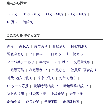
給与から探す
～30万
31万～40万
41万～50万
51万～60万
61万～
時給制
こだわり条件から探す
新着
高収入
賞与あり
昇給あり
帰省費あり
退職金あり
平日休み
土日休み
土日祝休み
ノー残業デーあり
年間休日120日以上
交通費支給
車通勤可能
在宅勤務OK
転勤なし
社員寮・宿舍あり
地元･地方で働く
東京で働く
海外で働く
U/Iターン応援
就業時間相談OK
時短勤務相談OK
複数名採用
外資系企業
上場企業
大手企業
老舗企業
成長企業
学歴不問
未経験歓迎