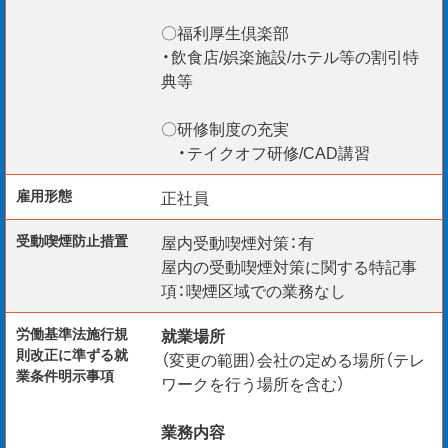
〇福利厚生倶楽部
・飲食店/娯楽施設/ホテル等の割引特
典等
〇研修制度の充実
・テイクオフ研修/CAD講習
雇用形態
正社員
受動喫煙防⽌措置
屋内受動喫煙対策：有
屋内の受動喫煙対策に関する特記事
項：喫煙区域での業務なし
労働基準法施行規
就業場所
則改正に準ずる就
（変更の範囲）会社の定める場所（テレ
業条件明示事項
ワークを行う場所を含む）
業務内容