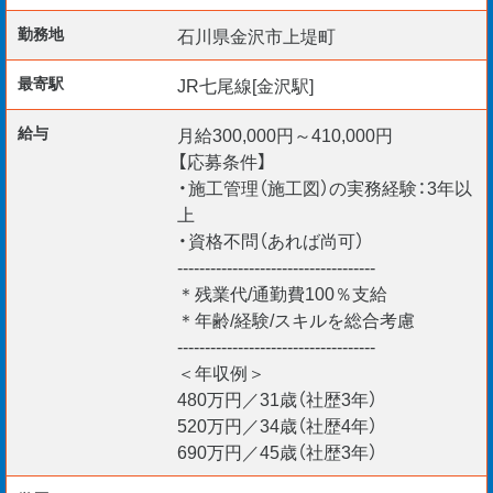
+1･2級建築施工管理技士
勤務地
石川県金沢市上堤町
+1･2級建築施工管理技士補
最寄駅
JR七尾線[金沢駅]
給与
月給300,000円～410,000円
マンションや商業施設など携わる物件は様々！
【応募条件】
・施工管理（施工図）の実務経験：3年以
スキルを培いたい、磨きたい方は是非ご検討を。
上
・資格不問（あれば尚可）
------------------------------------
＊残業代/通勤費100％支給
［その他］
＊年齢/経験/スキルを総合考慮
+勤務開始日：即日～相談可
------------------------------------
＜年収例＞
480万円／31歳（社歴3年）
520万円／34歳（社歴4年）
たくさんのご応募をお待ちしております。
690万円／45歳（社歴3年）