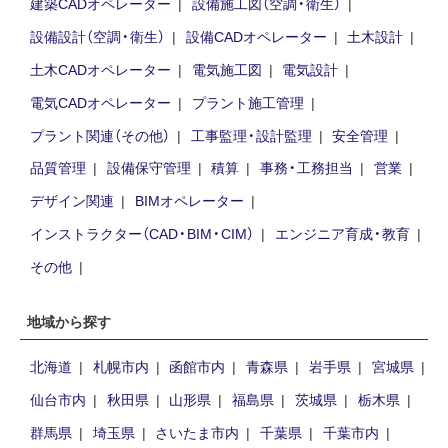
建築CADオペレーター
設備施工図（空調・衛生）
設備設計（空調・衛生）
設備CADオペレーター
土木設計
土木CADオペレーター
電気施工図
電気設計
電気CADオペレーター
プラント施工管理
プラント関連（その他）
工事監理・設計監理
安全管理
品質管理
設備保守管理
積算
事務・工務担当
営業
デザイン関連
BIMオペレーター
インストラクター（CAD・BIM・CIM）
エンジニア育成・教育
その他
地域から探す
北海道
札幌市内
函館市内
青森県
岩手県
宮城県
仙台市内
秋田県
山形県
福島県
茨城県
栃木県
群馬県
埼玉県
さいたま市内
千葉県
千葉市内