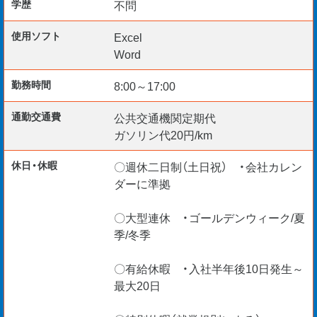
学歴
不問
＊入社日柔軟に対応
使用ソフト
Excel
＊給与仮払い制度あり
Word
＊ご経験・スキルを最大考慮
＊リモート面談随時実施中
勤務時間
8:00～17:00
【海外エンジニア応援】
通勤交通費
公共交通機関定期代
ガソリン代20円/km
＊Construction Manager
＊BIM Manager
休日・休暇
〇週休二日制（土日祝） ・会社カレン
＊CAD Operators etc.
ダーに準拠
VISA更新サポートいたします。
現在、外国籍の社員が100 名以上在籍。
〇大型連休 ・ゴールデンウィーク/夏
季/冬季
安心して活躍できますよ！
〇有給休暇 ・入社半年後10日発生～
最大20日