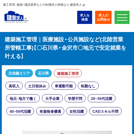
施工管理、建築・建設業界などの転職求人情報なら 建築求人.jp
求人を
求人の
検索
お問合せ
建築施工管理｜医療施設・公共施設など(北陸営業
所管轄工事)【〇石川県・金沢市〇地元で安定就業を
叶える】
北信越エリア
石川県
建築施工管理
高収入
土日祝休み
車通勤可能
転勤なし
地元･地方で働く
大手企業
学歴不問
20~30代活躍
40~50代活躍
有資格者優遇
女性活躍
CADスキル不問