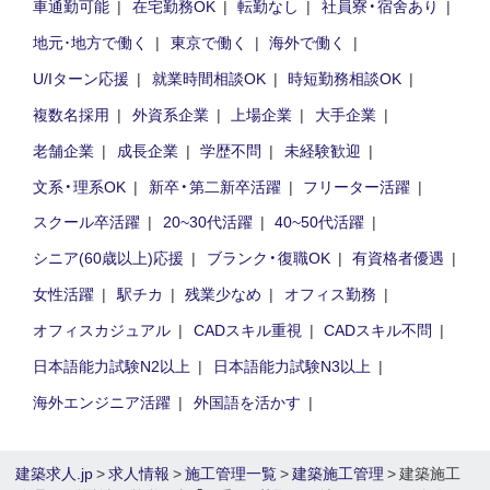
車通勤可能
在宅勤務OK
転勤なし
社員寮・宿舍あり
地元･地方で働く
東京で働く
海外で働く
U/Iターン応援
就業時間相談OK
時短勤務相談OK
複数名採用
外資系企業
上場企業
大手企業
老舗企業
成長企業
学歴不問
未経験歓迎
文系・理系OK
新卒・第二新卒活躍
フリーター活躍
スクール卒活躍
20~30代活躍
40~50代活躍
シニア(60歳以上)応援
ブランク・復職OK
有資格者優遇
女性活躍
駅チカ
残業少なめ
オフィス勤務
オフィスカジュアル
CADスキル重視
CADスキル不問
日本語能力試験N2以上
日本語能力試験N3以上
海外エンジニア活躍
外国語を活かす
建築求人.jp
>
求人情報
>
施工管理一覧
>
建築施工管理
> 建築施工