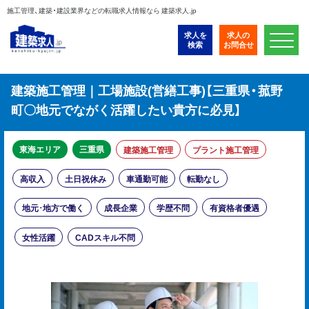
施工管理、建築・建設業界などの転職求人情報なら 建築求人.jp
求人を
求人の
検索
お問合せ
建築施工管理｜工場施設(営繕工事)【三重県・菰野
町〇地元でながく活躍したい貴方に必見】
東海エリア
三重県
建築施工管理
プラント施工管理
高収入
土日祝休み
車通勤可能
転勤なし
地元･地方で働く
成長企業
学歴不問
有資格者優遇
女性活躍
CADスキル不問