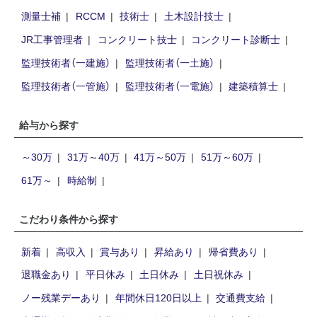
測量士補
RCCM
技術士
土木設計技士
JR工事管理者
コンクリート技士
コンクリート診断士
監理技術者（一建施）
監理技術者（一土施）
監理技術者（一管施）
監理技術者（一電施）
建築積算士
給与から探す
～30万
31万～40万
41万～50万
51万～60万
61万～
時給制
こだわり条件から探す
新着
高収入
賞与あり
昇給あり
帰省費あり
退職金あり
平日休み
土日休み
土日祝休み
ノー残業デーあり
年間休日120日以上
交通費支給