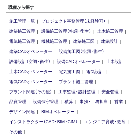
職種から探す
施工管理一覧
プロジェクト事務管理（未経験可）
建築施工管理
設備施工管理（空調・衛生）
土木施工管理
電気施工管理
機械施工管理
建築施工図
建築設計
建築CADオペレーター
設備施工図（空調・衛生）
設備設計（空調・衛生）
設備CADオペレーター
土木設計
土木CADオペレーター
電気施工図
電気設計
電気CADオペレーター
プラント施工管理
プラント関連（その他）
工事監理・設計監理
安全管理
品質管理
設備保守管理
積算
事務・工務担当
営業
デザイン関連
BIMオペレーター
インストラクター（CAD・BIM・CIM）
エンジニア育成・教育
その他