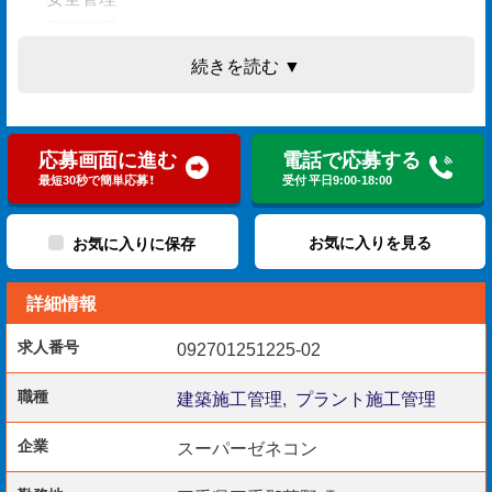
・写真管理
・書類作成
続きを読む ▼
・工程管理
・品質管理
応募画面に進む
電話で応募する
最短30秒で簡単応募！
受付 平日9:00-18:00
〇対象〇
・工場施設敷地内における建物全て
お気に入りを見る
お気に入りに保存
・営繕、修繕工事
詳細情報
・使用ソフト：Excel、Word
求人番号
092701251225-02
資格や経験を活かしたい即戦力は歓迎！
職種
建築施工管理
,
プラント施工管理
企業
スーパーゼネコン
経験が浅くてもまずはご相談ください！！