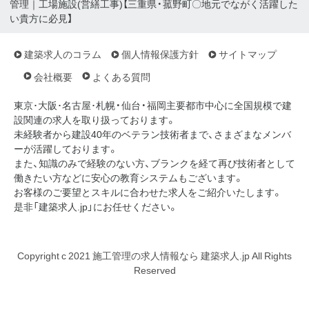
管理｜工場施設(営繕工事)【三重県・菰野町〇地元でながく活躍した
い貴方に必見】
建築求人のコラム
個人情報保護方針
サイトマップ
会社概要
よくある質問
東京･大阪･名古屋･札幌・仙台・福岡主要都市中心に全国規模で建
設関連の求人を取り扱っております。
未経験者から建設40年のベテラン技術者まで、さまざまなメンバ
ーが活躍しております。
また、知識のみで経験のない方、ブランクを経て再び技術者として
働きたい方などに安心の教育システムもございます。
お客様のご要望とスキルに合わせた求人をご紹介いたします。
是非「建築求人.jp」にお任せください。
Copyright c 2021 施工管理の求人情報なら 建築求人.jp All Rights
Reserved