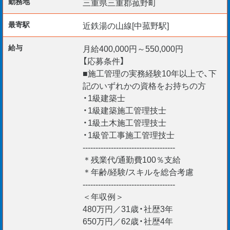
勤務地
三重県三重郡菰野町
貴方からのご応募を心よりお待ちしています。
最寄駅
近鉄湯の山線[中菰野駅]
給与
月給400,000円～550,000円
＊入社日柔軟に対応
【応募条件】
＊給与仮払い制度あり
■施工管理の実務経験10年以上で、下
＊ご経験・スキルを最大考慮
記のいずれかの資格をお持ちの方
・1級建築士
＊リモート面談随時実施中
・1級建築施工管理技士
・1級土木施工管理技士
【海外エンジニア応援】
・1級管工事施工管理技士
＊Construction Manager
------------------------------------
＊BIM Manager
＊残業代/通勤費100％支給
＊CAD Operators etc.
＊年齢/経験/スキルを総合考慮
------------------------------------
VISA更新サポートいたします。
＜年収例＞
現在、外国籍の社員が100 名以上在籍。
480万円／31歳・社歴3年
安心して活躍できますよ！
650万円／62歳・社歴4年