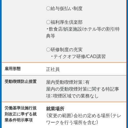
〇給与仮払い制度
〇福利厚生倶楽部
・飲食店/娯楽施設/ホテル等の割引特
典等
〇研修制度の充実
・テイクオフ研修/CAD講習
雇用形態
正社員
受動喫煙防⽌措置
屋内受動喫煙対策：有
屋内の受動喫煙対策に関する特記事
項：喫煙区域での業務なし
労働基準法施行規
就業場所
則改正に準ずる就
（変更の範囲）会社の定める場所（テレ
業条件明示事項
ワークを行う場所を含む）