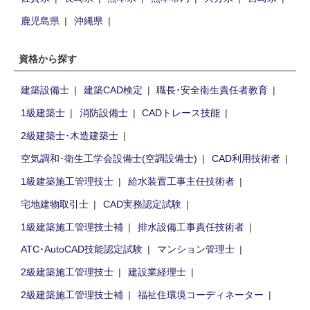
鹿児島県
沖縄県
資格から探す
建築設備士
建築CAD検定
職長･安全衛生責任者教育
1級建築士
消防設備士
CADトレース技能
2級建築士･木造建築士
空気調和･衛生工学会設備士(空調設備士)
CAD利用技術者
1級建築施工管理技士
給水装置工事主任技術者
宅地建物取引士
CAD実務認定試験
1級建築施工管理技士補
排水設備工事責任技術者
ATC･AutoCAD技能認定試験
マンション管理士
2級建築施工管理技士
建設業経理士
2級建築施工管理技士補
福祉住環境コーディネーター