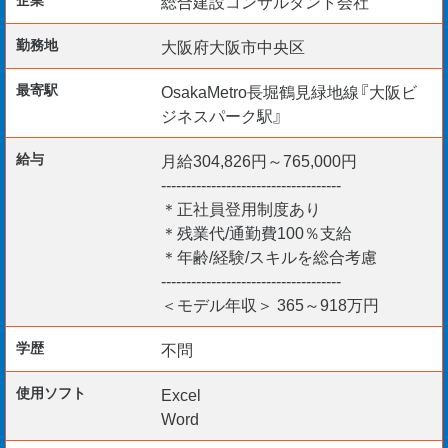
総合建設コンサルタント会社
各現場の工事監理業務をお任せします。
勤務地
大阪府大阪市中央区
最寄駅
OsakaMetro長堀鶴見緑地線『大阪ビ
ジネスパーク駅』
［担当業務］ 土木施工監理
〇工程管理/品質管理/安全管理
給与
月給304,826円～765,000円
〇原価管理
------------------------------------
〇写真管理
＊正社員登用制度あり
＊残業代/通勤費100％支給
〇書類作成
＊年齢/経験/スキルを総合考慮
〇協力業者との打合せ 他
------------------------------------
＜モデル年収＞ 365～918万円
［その他］
学歴
不問
〇勤務開始日：即日～3カ月以内（応相談）
使用ソフト
Excel
〇マイカー通勤可能
Word