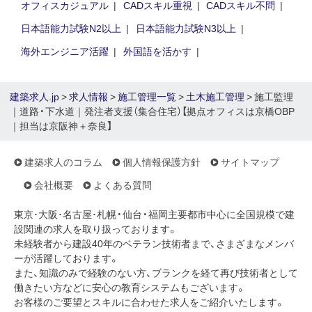
オフィスカジュアル
CADスキル重視
CADスキル不問
日本語能力試験N2以上
日本語能力試験N3以上
海外エンジニア活躍
外国語を活かす
建築求人.jp
>
求人情報
>
施工管理一覧
>
土木施工管理
> 施工監理
｜道路・下水道｜発注者支援（集合住宅）【拠点オフィスは京橋OBP
｜担当は京阪神＋奈良】
建築求人のコラム
個人情報保護方針
サイトマップ
会社概要
よくある質問
東京･大阪･名古屋･札幌・仙台・福岡主要都市中心に全国規模で建
設関連の求人を取り扱っております。
未経験者から建設40年のベテラン技術者まで、さまざまなメンバ
ーが活躍しております。
また、知識のみで経験のない方、ブランクを経て再び技術者として
働きたい方などに安心の教育システムもございます。
お客様のご要望とスキルに合わせた求人をご紹介いたします。