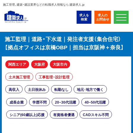
施工管理、建築・建設業界などの転職求人情報なら 建築求人.jp
求人を
求人の
検索
お問合せ
施工監理｜道路・下水道｜発注者支援（集合住宅）
【拠点オフィスは京橋OBP｜担当は京阪神＋奈良】
関西エリア
大阪府
大阪市内
土木施工管理
工事監理・設計監理
高収入
土日祝休み
転勤なし
地元･地方で働く
成長企業
学歴不問
20~30代活躍
40~50代活躍
シニア(60歳以上)応援
有資格者優遇
CADスキル不問