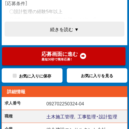
［応募条件］
〇設計監理の経験5年以上
〇Officeソフトの操作可能者（Excel、Word）
続きを読む ▼
［優遇資格］
〇1･2級土木施工管理技士
応募画面に進む
〇1･2級舗装施工監理技術者
最短30秒で簡単応募！
〇1･2級造園施工管理技士
〇技術者（ー土施）
お気に入りを見る
お気に入りに保存
〇推進工事技士
詳細情報
求人番号
092702250324-04
対象は道路新設工事や下水道工事etc..
職種
土木施工管理
,
工事監理・設計監理
大阪を拠点に京都、奈良、兵庫県の
企業