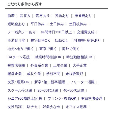
こだわり条件から探す
新着
高収入
賞与あり
昇給あり
帰省費あり
退職金あり
平日休み
土日休み
土日祝休み
ノー残業デーあり
年間休日120日以上
交通費支給
車通勤可能
在宅勤務OK
転勤なし
社員寮・宿舍あり
地元･地方で働く
東京で働く
海外で働く
U/Iターン応援
就業時間相談OK
時短勤務相談OK
複数名採用
外資系企業
上場企業
大手企業
老舗企業
成長企業
学歴不問
未経験歓迎
文系・理系OK
新卒・第二新卒活躍
フリーター活躍
スクール卒活躍
20~30代活躍
40~50代活躍
シニア(60歳以上)応援
ブランク・復職OK
有資格者優遇
女性活躍
駅チカ
残業少なめ
オフィス勤務