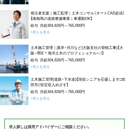
発注者支援｜施工監理｜土木コンサル（オートCAD必須）
【南相馬の道路整備事業｜車通勤OK】
給与 月給304,826円～765,000円
>求人を見る
土木施工管理｜護岸・河川など(大阪支社の管轄工事)【大
阪・堺区＊海洋土木のプロフェショナルへ！】
給与 月給304,826円～765,000円
>求人を見る
土木施工管理(道路・下水道)【現役シニアを応援します□吹
田市□安定収入めざす】
給与 月給304,826円～765,000円
>求人を見る
求人探しは採用アドバイザーにご相談ください。