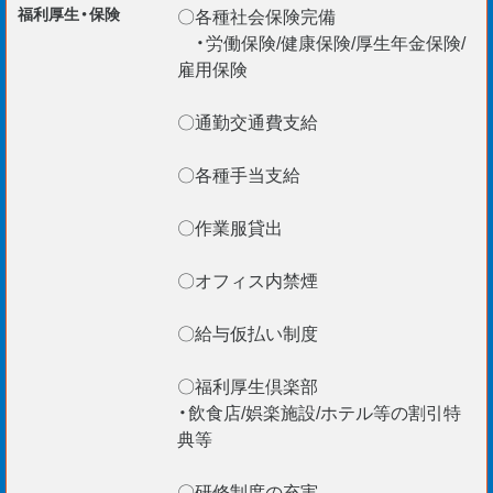
現在、外国籍の社員が100 名以上在籍。
福利厚生・保険
〇各種社会保険完備
・労働保険/健康保険/厚生年金保険/
安心して活躍できますよ！
雇用保険
〇通勤交通費支給
〇各種手当支給
〇作業服貸出
〇オフィス内禁煙
〇給与仮払い制度
〇福利厚生倶楽部
・飲食店/娯楽施設/ホテル等の割引特
典等
〇研修制度の充実