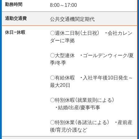
勤務時間
8:00～17:00
快適に使用できるインフラ整備に是非ご協力ください！
通勤交通費
公共交通機関定期代
あなたからのお力添えをお待ちしております！
休日・休暇
〇週休二日制（土日祝） ・会社カレン
ダーに準拠
〇大型連休 ・ゴールデンウィーク/夏
＊入社日柔軟に対応
季/冬季
＊給与仮払い制度あり
＊ご経験・スキルを最大考慮
〇有給休暇 ・入社半年後10日発生～
＊リモート面談随時実施中
最大20日
【海外エンジニア応援】
〇特別休暇（就業規則による）
・結婚/出産/慶事弔事
＊Construction Manager
＊BIM Manager
〇特別休業（各諸法による） ・産前産
＊CAD Operators etc.
後/育児/介護など
VISA更新サポートいたします。