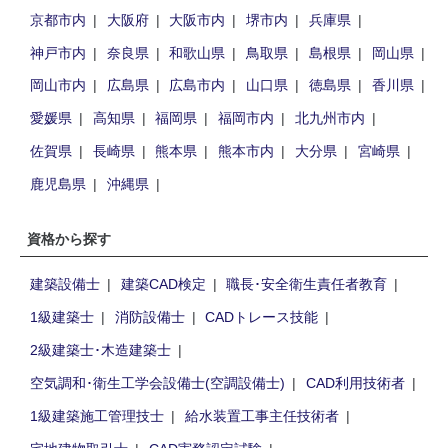
京都市内
大阪府
大阪市内
堺市内
兵庫県
神戸市内
奈良県
和歌山県
鳥取県
島根県
岡山県
岡山市内
広島県
広島市内
山口県
徳島県
香川県
愛媛県
高知県
福岡県
福岡市内
北九州市内
佐賀県
長崎県
熊本県
熊本市内
大分県
宮崎県
鹿児島県
沖縄県
資格から探す
建築設備士
建築CAD検定
職長･安全衛生責任者教育
1級建築士
消防設備士
CADトレース技能
2級建築士･木造建築士
空気調和･衛生工学会設備士(空調設備士)
CAD利用技術者
1級建築施工管理技士
給水装置工事主任技術者
宅地建物取引士
CAD実務認定試験