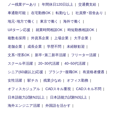
ノー残業デーあり
年間休日120日以上
交通費支給
車通勤可能
在宅勤務OK
転勤なし
社員寮・宿舍あり
地元･地方で働く
東京で働く
海外で働く
U/Iターン応援
就業時間相談OK
時短勤務相談OK
複数名採用
外資系企業
上場企業
大手企業
老舗企業
成長企業
学歴不問
未経験歓迎
文系・理系OK
新卒・第二新卒活躍
フリーター活躍
スクール卒活躍
20~30代活躍
40~50代活躍
シニア(60歳以上)応援
ブランク・復職OK
有資格者優遇
女性活躍
駅チカ
残業少なめ
オフィス勤務
オフィスカジュアル
CADスキル重視
CADスキル不問
日本語能力試験N2以上
日本語能力試験N3以上
海外エンジニア活躍
外国語を活かす