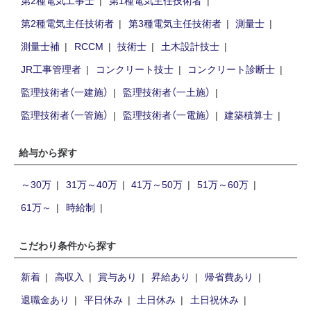
第2種電気工事士
第1種電気主任技術者
第2種電気主任技術者
第3種電気主任技術者
測量士
測量士補
RCCM
技術士
土木設計技士
JR工事管理者
コンクリート技士
コンクリート診断士
監理技術者（一建施）
監理技術者（一土施）
監理技術者（一管施）
監理技術者（一電施）
建築積算士
給与から探す
～30万
31万～40万
41万～50万
51万～60万
61万～
時給制
こだわり条件から探す
新着
高収入
賞与あり
昇給あり
帰省費あり
退職金あり
平日休み
土日休み
土日祝休み