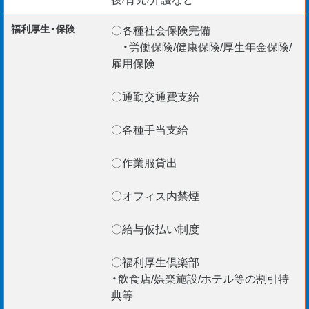
＊Construction Manager
＊BIM Manager
福利厚生・保険
〇各種社会保険完備
＊CAD Operators etc.
・労働保険/健康保険/厚生年金保険/
雇用保険
VISA更新サポートいたします。
現在、外国籍の社員が100 名以上在籍。
〇通勤交通費支給
安心して活躍できますよ！
〇各種手当支給
〇作業服貸出
〇オフィス内禁煙
〇給与仮払い制度
〇福利厚生倶楽部
・飲食店/娯楽施設/ホテル等の割引特
典等