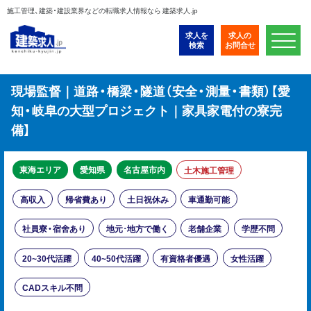
施工管理、建築・建設業界などの転職求人情報なら 建築求人.jp
求人を
求人の
検索
お問合せ
現場監督｜道路・橋梁・隧道（安全・測量・書類）【愛
知・岐阜の大型プロジェクト｜家具家電付の寮完
備】
東海エリア
愛知県
名古屋市内
土木施工管理
高収入
帰省費あり
土日祝休み
車通勤可能
社員寮・宿舍あり
地元･地方で働く
老舗企業
学歴不問
20~30代活躍
40~50代活躍
有資格者優遇
女性活躍
CADスキル不問