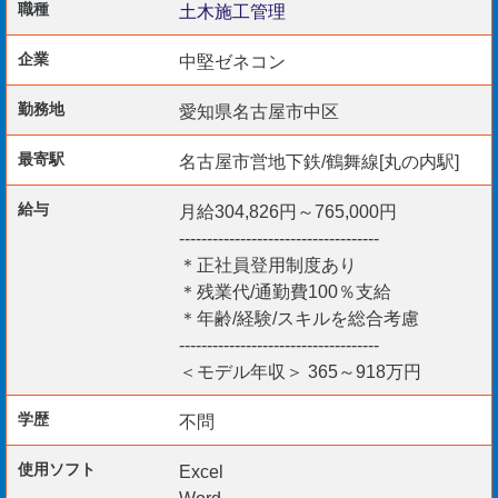
〇測量管理（レベル・トランシット・光波・ドローンなど）
職種
土木施工管理
〇書類作成 など
企業
中堅ゼネコン
勤務地
愛知県名古屋市中区
［応募資格］
最寄駅
名古屋市営地下鉄/鶴舞線[丸の内駅]
〇業界経験5年以上
給与
月給304,826円～765,000円
------------------------------------
［優遇資格］
＊正社員登用制度あり
〇1･2級土木施工管理技士
＊残業代/通勤費100％支給
＊年齢/経験/スキルを総合考慮
〇1･2級舗装施工監理技術者
------------------------------------
〇1･2級造園施工管理技士
＜モデル年収＞ 365～918万円
〇技術者（ー土施）
〇推進工事技士
学歴
不問
使用ソフト
Excel
Word