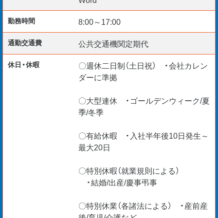
［その他］
〇勤務開始日：即日～2か月以内（応相談）
勤務時間
8:00～17:00
〇マイカー通勤可能
通勤交通費
公共交通機関定期代
休日・休暇
〇週休二日制（土日祝） ・会社カレン
安心安全に使えるインフラ整備で是非活躍しませんか。
ダーに準拠
貴方からのエントリーをお待ちしています。
〇大型連休 ・ゴールデンウィーク/夏
季/冬季
〇有給休暇 ・入社半年後10日発生～
＊入社日柔軟に対応
最大20日
＊給与仮払い制度あり
＊ご経験・スキルを最大考慮
〇特別休暇（就業規則による）
＊リモート面談随時実施中
・結婚/出産/慶事弔事
〇特別休業（各諸法による） ・産前産
【海外エンジニア応援】
後/育児/介護など