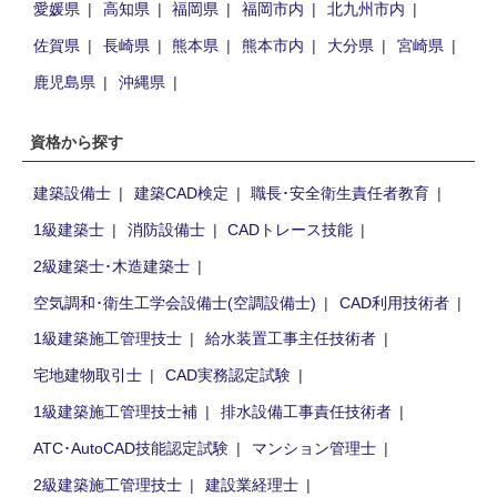
愛媛県
高知県
福岡県
福岡市内
北九州市内
佐賀県
長崎県
熊本県
熊本市内
大分県
宮崎県
鹿児島県
沖縄県
資格から探す
建築設備士
建築CAD検定
職長･安全衛生責任者教育
1級建築士
消防設備士
CADトレース技能
2級建築士･木造建築士
空気調和･衛生工学会設備士(空調設備士)
CAD利用技術者
1級建築施工管理技士
給水装置工事主任技術者
宅地建物取引士
CAD実務認定試験
1級建築施工管理技士補
排水設備工事責任技術者
ATC･AutoCAD技能認定試験
マンション管理士
2級建築施工管理技士
建設業経理士