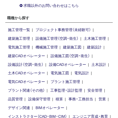
求職以外のお問い合わせはこちら
職種から探す
施工管理一覧
プロジェクト事務管理（未経験可）
建築施工管理
設備施工管理（空調・衛生）
土木施工管理
電気施工管理
機械施工管理
建築施工図
建築設計
建築CADオペレーター
設備施工図（空調・衛生）
設備設計（空調・衛生）
設備CADオペレーター
土木設計
土木CADオペレーター
電気施工図
電気設計
電気CADオペレーター
プラント施工管理
プラント関連（その他）
工事監理・設計監理
安全管理
品質管理
設備保守管理
積算
事務・工務担当
営業
デザイン関連
BIMオペレーター
インストラクター（CAD・BIM・CIM）
エンジニア育成・教育