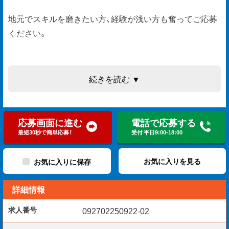
地元でスキルを磨きたい方、経験が浅い方も奮ってご応募
ください。
［対象］
続きを読む ▼
〇道路舗装、トンネル工事など
〇支店管轄工事
〇拠点：丸の内駅より徒歩5分圏内
応募画面に進む
電話で応募する
〇工期・体制：担当PJTによる
最短30秒で簡単応募！
受付 平日9:00-18:00
〇稼働エリア：愛知県、岐阜県
お気に入りを見る
お気に入りに保存
詳細情報
［担当業務］土木施工管理
〇工程管理/品質管理/安全管理
求人番号
092702250922-02
〇写真管理