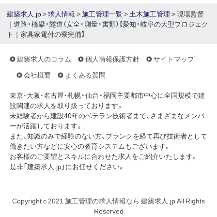
建築求人.jp
>
求人情報
>
施工管理一覧
>
土木施工管理
> 現場監督
｜道路・橋梁・隧道（安全・測量・書類）【愛知・岐阜の大型プロジェク
ト｜家具家電付の寮完備】
建築求人のコラム
個人情報保護方針
サイトマップ
会社概要
よくある質問
東京･大阪･名古屋･札幌・仙台・福岡主要都市中心に全国規模で建
設関連の求人を取り扱っております。
未経験者から建設40年のベテラン技術者まで、さまざまなメンバ
ーが活躍しております。
また、知識のみで経験のない方、ブランクを経て再び技術者として
働きたい方などに安心の教育システムもございます。
お客様のご要望とスキルに合わせた求人をご紹介いたします。
是非「建築求人.jp」にお任せください。
Copyright c 2021 施工管理の求人情報なら 建築求人.jp All Rights
Reserved