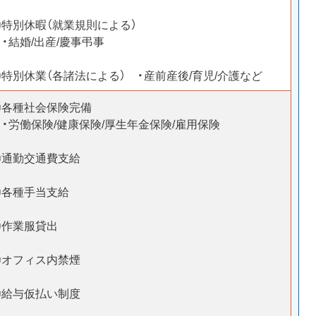
〇特別休暇（就業規則による）
・結婚/出産/慶事弔事
〇特別休業（各諸法による） ・産前産後/育児/介護など
〇各種社会保険完備
・労働保険/健康保険/厚生年金保険/雇用保険
〇通勤交通費支給
〇各種手当支給
〇作業服貸出
〇オフィス内禁煙
〇給与仮払い制度