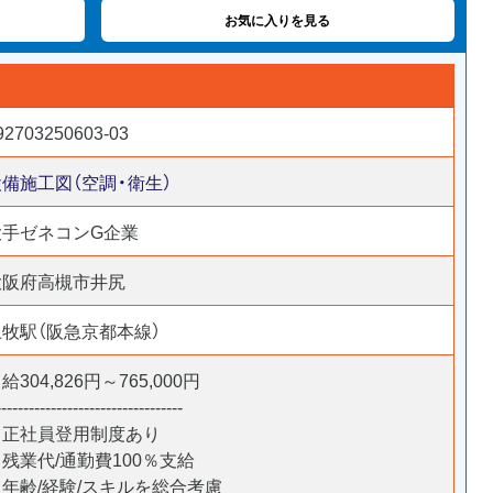
お気に入りを見る
92703250603-03
備施工図（空調・衛生）
大手ゼネコンG企業
大阪府高槻市井尻
上牧駅（阪急京都本線）
給304,826円～765,000円
----------------------------------
＊正社員登用制度あり
残業代/通勤費100％支給
＊年齢/経験/スキルを総合考慮