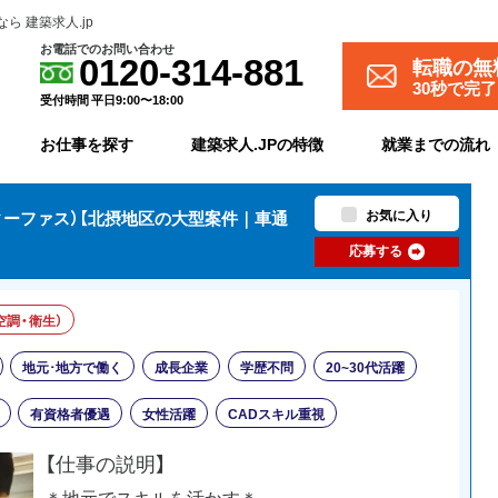
 建築求人.jp
お電話でのお問い合わせ
転職の無
0120-314-881
30秒で完
受付時間 平日9:00〜18:00
お仕事を探す
建築求人.JPの特徴
就業までの流れ
お気に入り
ーファス）【北摂地区の大型案件｜車通
応募する
空調・衛生）
地元･地方で働く
成長企業
学歴不問
20~30代活躍
有資格者優遇
女性活躍
CADスキル重視
【仕事の説明】
＊地元でスキルを活かす＊