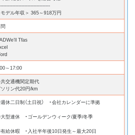
----------------------------------
モデル年収＞ 365～918万円
不問
ADWe'll Tfas
xcel
ord
:00～17:00
公共交通機関定期代
ソリン代20円/km
〇週休二日制（土日祝） ・会社カレンダーに準拠
〇大型連休 ・ゴールデンウィーク/夏季/冬季
〇有給休暇 ・入社半年後10日発生～最大20日