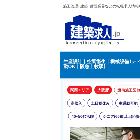
施工管理、建築・建設業界などの転職求人情報なら
生産設計｜空調衛生｜機械設備（ティ
勤OK｜阪急上牧駅】
関西エリア
大阪府
設備施工図（
高収入
土日祝休み
車通勤可能
40~50代活躍
シニア(60歳以上)応援