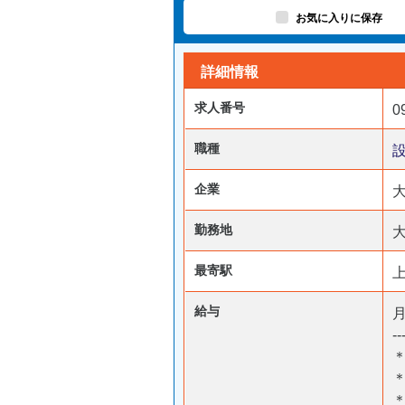
お気に入りに保存
詳細情報
求人番号
0
職種
設
企業
勤務地
最寄駅
給与
月
--
＊