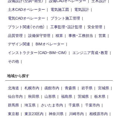
設備設計（空調・衛生）
設備CADオペレーター
土木設計
土木CADオペレーター
電気施工図
電気設計
電気CADオペレーター
プラント施工管理
プラント関連（その他）
工事監理・設計監理
安全管理
品質管理
設備保守管理
積算
事務・工務担当
営業
デザイン関連
BIMオペレーター
インストラクター（CAD・BIM・CIM）
エンジニア育成・教育
その他
地域から探す
北海道
札幌市内
函館市内
青森県
岩手県
宮城県
仙台市内
秋田県
山形県
福島県
茨城県
栃木県
群馬県
埼玉県
さいたま市内
千葉県
千葉市内
東京都
東京23区内
神奈川県
川崎市内
相模原市内