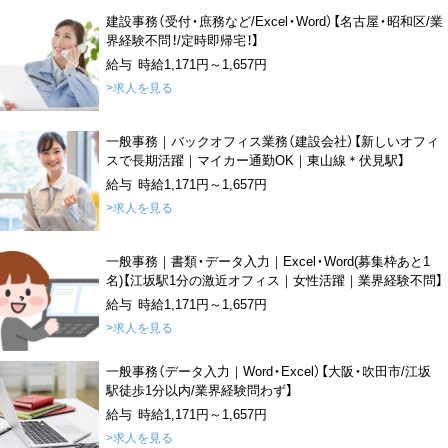
建設事務（受付・庶務など/Excel・Word）【名古屋・昭和区/業
界経験不問！/定時即帰宅！】
給与 時給1,171円～1,657円
>求人を見る
一般事務｜バックオフィス業務（建設会社）【新しいオフィ
スで長期活躍｜マイカー通勤OK｜東山線＊伏見駅】
給与 時給1,171円～1,657円
>求人を見る
一般事務｜書類・データ入力｜Excel・Word(募集枠あと1
名)【江坂駅1分の激近オフィス｜女性活躍｜業界経験不問】
給与 時給1,171円～1,657円
>求人を見る
一般事務（データ入力｜Word・Excel）【大阪・吹田市/江坂
駅徒歩1分以内/業界経験問わず】
給与 時給1,171円～1,657円
>求人を見る