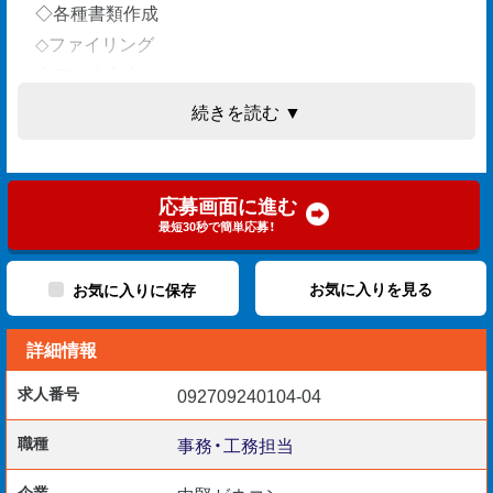
◇各種書類作成
◇ファイリング
◇データ入力
◇ほか庶務・雑務・清掃 など
続きを読む ▼
エリアは名古屋市内の各現場です◎
応募画面に進む
最短30秒で簡単応募！
【歓迎要件】
◆実務経験1年以上
お気に入りを見る
お気に入りに保存
◆PCスキル（Word/Excel/タッチタイピング）
詳細情報
求人番号
092709240104-04
書類作成などデスクワークが中心のお仕事。
職種
事務・工務担当
同様の実務経験者は優遇いたします★
企業