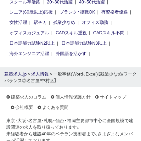
スクール卒活躍
20~30代活躍
40~50代活躍
シニア(60歳以上)応援
ブランク・復職OK
有資格者優遇
女性活躍
駅チカ
残業少なめ
オフィス勤務
オフィスカジュアル
CADスキル重視
CADスキル不問
日本語能力試験N2以上
日本語能力試験N3以上
海外エンジニア活躍
外国語を活かす
建築求人.jp
>
求人情報
> 一般事務(Word、Excel)【残業少なめ/ワーク
バランス◎名古屋/中村区】
建築求人のコラム
個人情報保護方針
サイトマップ
会社概要
よくある質問
東京･大阪･名古屋･札幌・仙台・福岡主要都市中心に全国規模で建
設関連の求人を取り扱っております。
未経験者から建設40年のベテラン技術者まで、さまざまなメンバ
ーが活躍しております。