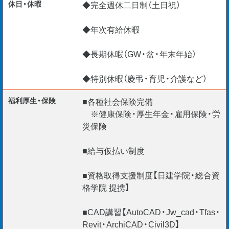
休日・休暇
◆完全週休二日制（土日祝）
国内外不問☆ご経験をお持ちの海外エンジニア応援
（Construction Manager / BIM Manager etc.）
◆年次有給休暇
【VISA対応】
◆長期休暇（GW・盆・年末年始）
外国籍の社員が80名以上在籍しております。
就労ビザの更新もサポートいたしますので、
◆特別休暇（慶弔・育児・介護など）
外国籍のエンジニアも安心してご活躍頂けますよ！
福利厚生・保険
■各種社会保険完備
*⌒*⌒*⌒*⌒*⌒*⌒*⌒*⌒*⌒*⌒*⌒*⌒*⌒*⌒*⌒*
※健康保険・厚生年金・雇用保険・労
災保険
■給与仮払い制度
■資格取得支援制度【日建学院・総合資
格学院 提携】
■CAD講習【AutoCAD・Jw_cad・Tfas・
Revit・ArchiCAD・Civil3D】