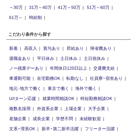
～30万
31万～40万
41万～50万
51万～60万
61万～
時給制
こだわり条件から探す
新着
高収入
賞与あり
昇給あり
帰省費あり
退職金あり
平日休み
土日休み
土日祝休み
ノー残業デーあり
年間休日120日以上
交通費支給
車通勤可能
在宅勤務OK
転勤なし
社員寮・宿舍あり
地元･地方で働く
東京で働く
海外で働く
U/Iターン応援
就業時間相談OK
時短勤務相談OK
複数名採用
外資系企業
上場企業
大手企業
老舗企業
成長企業
学歴不問
未経験歓迎
文系・理系OK
新卒・第二新卒活躍
フリーター活躍