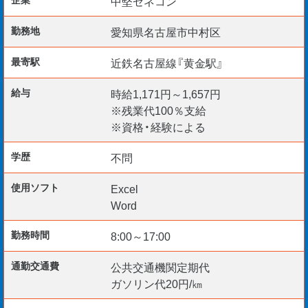
中堅ゼネコン
勤務地
愛知県名古屋市中村区
【勤務開始日】 即日
最寄駅
近鉄名古屋線『黄金駅』
給与
時給1,171円～1,657円
現場まで車移動があるため免許は必須です。
※残業代100％支給
※資格・経験による
名古屋で長期的に働きたい方は是非！！
学歴
不問
使用ソフト
Excel
☆給与仮払い制度アリ
Word
☆資格取得支援制度アリ
勤務時間
8:00～17:00
☆リモート面談 随時実施中
☆TEL ・WEB ・チャットで応募受付中
通勤交通費
公共交通機関定期代
ガソリン代20円/㎞
*⌒*⌒*⌒*⌒*⌒*⌒*⌒*⌒*⌒*⌒*⌒*⌒*⌒*⌒*⌒*