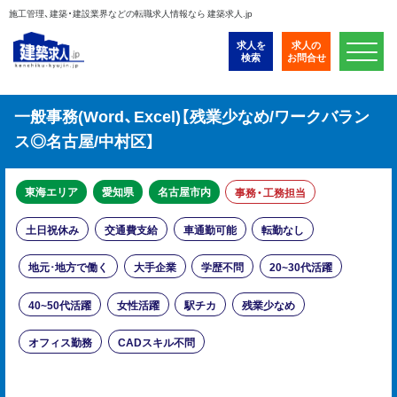
施工管理、建築・建設業界などの転職求人情報なら 建築求人.jp
求人を
求人の
検索
お問合せ
一般事務(Word、Excel)【残業少なめ/ワークバラン
ス◎名古屋/中村区】
東海エリア
愛知県
名古屋市内
事務・工務担当
土日祝休み
交通費支給
車通勤可能
転勤なし
地元･地方で働く
大手企業
学歴不問
20~30代活躍
40~50代活躍
女性活躍
駅チカ
残業少なめ
オフィス勤務
CADスキル不問