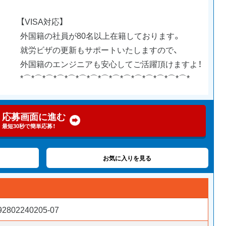
【VISA対応】
外国籍の社員が80名以上在籍しております。
就労ビザの更新もサポートいたしますので、
外国籍のエンジニアも安心してご活躍頂けますよ！
*⌒*⌒*⌒*⌒*⌒*⌒*⌒*⌒*⌒*⌒*⌒*⌒*⌒*⌒*⌒*
応募画面に進む
最短30秒で簡単応募！
お気に入りを見る
92802240205-07