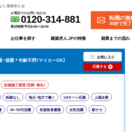
 建築求人.jp
お電話でのお問い合わせ
転職の無
0120-314-881
30秒で完
受付時間 平日9:00〜18:00
お仕事を探す
建築求人.JPの特徴
就業までの流れ
お気に入り
屋・徳重＊年齢不問！マイカーOK】
応募する
設備施工管理（空調・衛生）
転勤なし
地元･地方で働く
U/Iターン応援
上場企業
躍
40~50代活躍
有資格者優遇
女性活躍
駅チカ