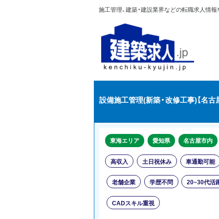
施工管理、建築・建設業界などの転職求人情報なら
設備施工管理(新築・改修工事)【名古
東海エリア
愛知県
名古屋市内
高収入
土日祝休み
車通勤可能
老舗企業
学歴不問
20~30代活
CADスキル重視