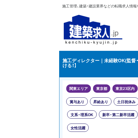
施工管理、建築・建設業界などの転職求人情報なら
施工ディレクター｜未経験ОK(監督・
ける！】
関東エリア
東京都
東京23区内
賞与あり
昇給あり
土日祝休み
文系・理系OK
新卒・第二新卒活躍
女性活躍