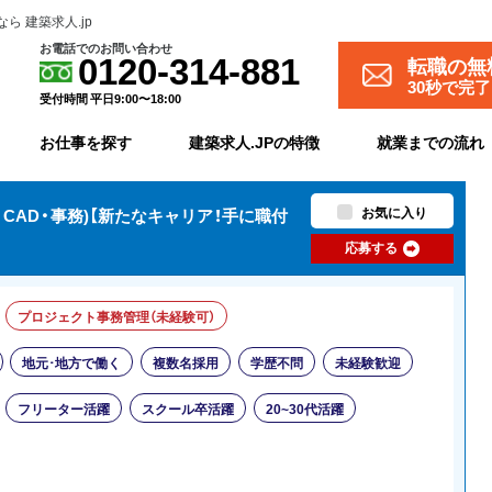
 建築求人.jp
お電話でのお問い合わせ
転職の無
0120-314-881
30秒で完
受付時間 平日9:00〜18:00
お仕事を探す
建築求人.JPの特徴
就業までの流れ
お気に入り
CAD・事務)【新たなキャリア！手に職付
応募する
プロジェクト事務管理（未経験可）
地元･地方で働く
複数名採用
学歴不問
未経験歓迎
フリーター活躍
スクール卒活躍
20~30代活躍