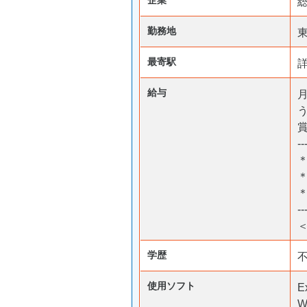
勤務地
最寄駅
給与
月
う
--
＊
--
＜
学歴
使用ソフト
E
W