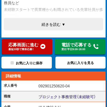
務員など
未経験スタートで異業種から転職されている先輩社員が多
数活躍中。
続きを読む ▼
【お仕事内容】
・品質管理（写真・設計図の完成チェック）
応募画面に進む
電話で応募する
・書類・図面の整理・作成・保管など事務作業
最短30秒で簡単応募！
受付 平日9:00-18:00
・スケジュール管理
・安全管理（事故や怪我の防止）
お気に入りを見る
お気に入りに保存
・工程管理（資材や職人手配、工事進捗の記録）
詳細情報
・協力会社さんに連絡して、人員状況などを確認
・お客様からの問合せ対応（電話、メール）等
求人番号
092901250620-04
【具体的なプロジェクト例】
職種
プロジェクト事務管理（未経験可）
・ホテル新築工事(名古屋市)
企業