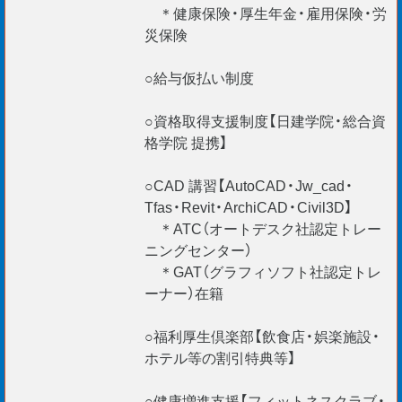
＊健康保険・厚生年金・雇用保険・労
災保険
皆様からのご応募お待ちしております。
○給与仮払い制度
＊未経験で月給26万円スタート！
＊国家資格取得も目指せます！
○資格取得支援制度【日建学院・総合資
＊WEB面談実施中！
格学院 提携】
＊文系・理系問わず20～30代活躍中！
○CAD 講習【AutoCAD・Jw_cad・
Tfas・Revit・ArchiCAD・Civil3D】
【For Foreign Engineers】
＊ATC（オートデスク社認定トレー
（Construction Manager / BIM Manager / CAD Operators
ニングセンター）
etc.）
＊GAT（グラフィソフト社認定トレ
＊VISA サポートOK！
ーナー）在籍
現在、外国籍の社員が100 名以上在籍。
○福利厚生倶楽部【飲食店・娯楽施設・
安心してご活躍いただけますよ！
ホテル等の割引特典等】
○健康増進支援【フィットネスクラブ・