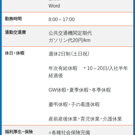
長期勤続によるキャリア形成
Word
勤務時間
8:00～17:00
【その他の魅力】
通勤交通費
公共交通機関定期代
・ランドマーク建設や公共事業など社会貢献性の高い仕事
ガソリン代20円/km
が多いので達成感は格別！
休日・休暇
週休2日制（土日祝）
・人の暮らしに不可欠な業種なのでAIにはできない将来性
年次有給休暇 ＊10～20日/入社半年
のあるお仕事です。
経過後
・人材不足の業界だからこそ経験不問でチャレンジできる
GW休暇・夏季休暇・冬季休暇
チャンス＜60代・70代＞になっても引く手あまたな技術職
慶弔休暇・子の看護休暇
です。
産前産後休業・育児休業・介護休業
ご不明な点はお気軽にお問い合わせください。
福利厚生・保険
○各種社会保険完備