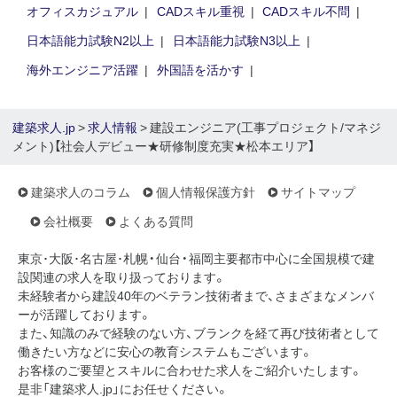
オフィスカジュアル
CADスキル重視
CADスキル不問
日本語能力試験N2以上
日本語能力試験N3以上
海外エンジニア活躍
外国語を活かす
建築求人.jp
>
求人情報
> 建設エンジニア(工事プロジェクト/マネジ
メント)【社会人デビュー★研修制度充実★松本エリア】
建築求人のコラム
個人情報保護方針
サイトマップ
会社概要
よくある質問
東京･大阪･名古屋･札幌・仙台・福岡主要都市中心に全国規模で建
設関連の求人を取り扱っております。
未経験者から建設40年のベテラン技術者まで、さまざまなメンバ
ーが活躍しております。
また、知識のみで経験のない方、ブランクを経て再び技術者として
働きたい方などに安心の教育システムもございます。
お客様のご要望とスキルに合わせた求人をご紹介いたします。
是非「建築求人.jp」にお任せください。