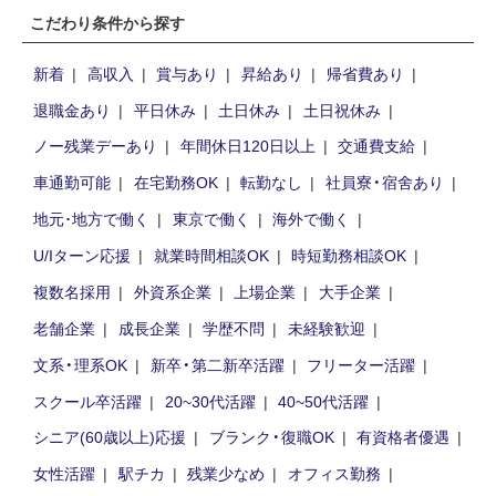
こだわり条件から探す
新着
高収入
賞与あり
昇給あり
帰省費あり
退職金あり
平日休み
土日休み
土日祝休み
ノー残業デーあり
年間休日120日以上
交通費支給
車通勤可能
在宅勤務OK
転勤なし
社員寮・宿舍あり
地元･地方で働く
東京で働く
海外で働く
U/Iターン応援
就業時間相談OK
時短勤務相談OK
複数名採用
外資系企業
上場企業
大手企業
老舗企業
成長企業
学歴不問
未経験歓迎
文系・理系OK
新卒・第二新卒活躍
フリーター活躍
スクール卒活躍
20~30代活躍
40~50代活躍
シニア(60歳以上)応援
ブランク・復職OK
有資格者優遇
女性活躍
駅チカ
残業少なめ
オフィス勤務