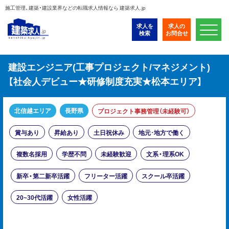
施工管理、建築・建設業界などの転職求人情報なら 建築求人.jp
求人を
求人の
検索
お問合せ
建設エンジニア(工事プロジェクト/マネジメント)
【社会人デビュー★研修制度充実★松本エリア】
北信越エリア
長野県
プロジェクト事務管理（未経験可）
賞与あり
昇給あり
土日祝休み
地元･地方で働く
複数名採用
学歴不問
未経験歓迎
文系・理系OK
新卒・第二新卒活躍
フリーター活躍
スクール卒活躍
20~30代活躍
女性活躍