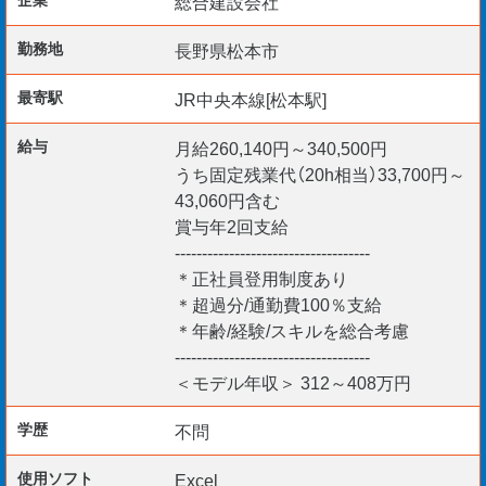
総合建設会社
・店舗リニューアル工事(春日井市)
・駅前再開発プロジェクト(三島市)
勤務地
長野県松本市
・工場改修工事(掛川市)
最寄駅
JR中央本線[松本駅]
【入社前〜プロジェクト着任まで】
給与
月給260,140円～340,500円
入社前研修をはじめ映像学習・座学講義・CADスキルなど
うち固定残業代（20h相当）33,700円～
未経験の方への研修プログラムが充実〇
43,060円含む
しっかりスキルを学び、自信をもって各プロジェクトに着
賞与年2回支給
------------------------------------
任いただきます。
＊正社員登用制度あり
＊超過分/通勤費100％支給
最初の着任プロジェクトは松本市内の『プレハブ建設工
＊年齢/経験/スキルを総合考慮
事』を 予定しております。
------------------------------------
＜モデル年収＞ 312～408万円
【必須要件】
学歴
不問
＊39歳以下
例外事由 3号イ
使用ソフト
Excel